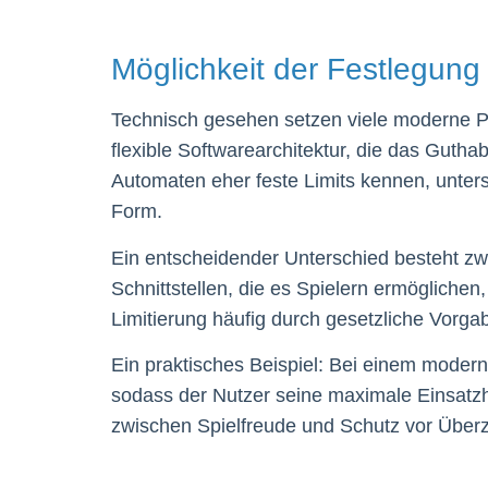
Möglichkeit der Festlegung
Technisch gesehen setzen viele moderne Pl
flexible Softwarearchitektur, die das Guth
Automaten eher feste Limits kennen, unters
Form.
Ein entscheidender Unterschied besteht zwi
Schnittstellen, die es Spielern ermöglichen
Limitierung häufig durch gesetzliche Vorga
Ein praktisches Beispiel: Bei einem mode
sodass der Nutzer seine maximale Einsatzh
zwischen Spielfreude und Schutz vor Über