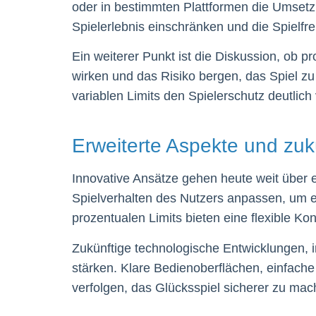
oder in bestimmten Plattformen die Umsetz
Spielerlebnis einschränken und die Spielfr
Ein weiterer Punkt ist die Diskussion, ob pr
wirken und das Risiko bergen, das Spiel z
variablen Limits den Spielerschutz deutlic
Erweiterte Aspekte und zuk
Innovative Ansätze gehen heute weit über e
Spielverhalten des Nutzers anpassen, um 
prozentualen Limits bieten eine flexible Kon
Zukünftige technologische Entwicklungen, in
stärken. Klare Bedienoberflächen, einfache
verfolgen, das Glücksspiel sicherer zu mac