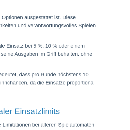
Optionen ausgestattet ist. Diese
hkeiten und verantwortungsvolles Spielen
ale Einsatz bei 5 %, 10 % oder einem
 seine Ausgaben im Griff behalten, ohne
bedeutet, dass pro Runde höchstens 10
innchancen, da die Einsätze proportional
er Einsatzlimits
 Limitationen bei älteren Spielautomaten