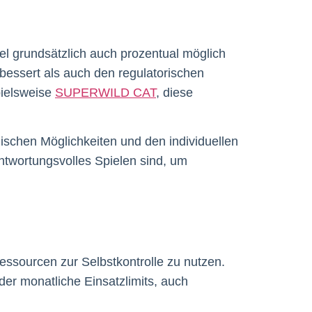
l grundsätzlich auch prozentual möglich
erbessert als auch den regulatorischen
pielsweise
SUPERWILD CAT
, diese
nischen Möglichkeiten und den individuellen
ntwortungsvolles Spielen sind, um
Ressourcen zur Selbstkontrolle zu nutzen.
oder monatliche Einsatzlimits, auch