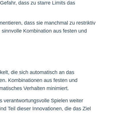
efahr, dass zu starre Limits das
umentieren, dass sie manchmal zu restriktiv
 sinnvolle Kombination aus festen und
kelt, die sich automatisch an das
hen. Kombinationen aus festen und
ematisches Verhalten minimiert.
as verantwortungsvolle Spielen weiter
d Teil dieser Innovationen, die das Ziel