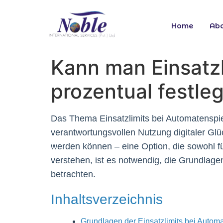
Home
Abo
Kann man Einsatzl
prozentual festle
Das Thema Einsatzlimits bei Automatenspi
verantwortungsvollen Nutzung digitaler Glüc
werden können – eine Option, die sowohl fü
verstehen, ist es notwendig, die Grundlag
betrachten.
Inhaltsverzeichnis
Grundlagen der Einsatzlimits bei Autom