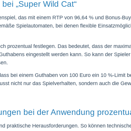
s bei „Super Wild Cat“
enspiel, das mit einem RTP von 96,64 % und Bonus-Buy-
mäße Spielautomaten, bei denen flexible Einsatzmöglic
auch prozentual festlegen. Das bedeutet, dass der maxim
Guthabens eingestellt werden kann. So kann der Spieler
sen.
n, dass bei einem Guthaben von 100 Euro ein 10 %-Limit 
usst nicht nur das Spielverhalten, sondern auch die Gew
ngen bei der Anwendung prozentual
 und praktische Herausforderungen. So können technische