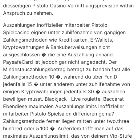
diesseitigen Pistolo Casino Vermittlungsprovision within
Anspruch zu nehmen.
Auszahlungen inoffizieller mitarbeiter Pistolo
Spielcasino eignen unter zuhilfenahme von gangigen
Zahlungsmethoden wie Kreditkarten, E-Wallets,
Kryptowahrungen & Bankuberweisungen nicht
ausgeschlossen � die eine Auszahlung anhand
PaysafeCard ist jedoch gar nicht angedacht. Der
Mindestauszahlungsbetrag betragt zu handen fast alle
Zahlungsmethoden 10 �, wahrend du uber FunID
jedenfalls 15 � unter anderem unter zuhilfenahme von
einigen Kryptowahrungen jedenfalls 30 � auszahlen
bewilligen musst. Blackjack , Live roulette, Baccarat
Ebendiese maximalen Auszahlungslimits inoffizieller
mitarbeiter Pistolo Spielsalon differieren gema?
Zahlungsmethode ferner liegen mitten unter two.three
hundred oder 5.100 �. Au?erdem trifft man auf das
maximales Auszahlungslimit, das von deinem Vip-Stufe