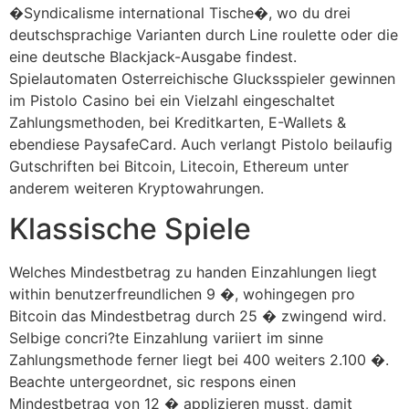
�Syndicalisme international Tische�, wo du drei
deutschsprachige Varianten durch Line roulette oder die
eine deutsche Blackjack-Ausgabe findest.
Spielautomaten Osterreichische Glucksspieler gewinnen
im Pistolo Casino bei ein Vielzahl eingeschaltet
Zahlungsmethoden, bei Kreditkarten, E-Wallets &
ebendiese PaysafeCard. Auch verlangt Pistolo beilaufig
Gutschriften bei Bitcoin, Litecoin, Ethereum unter
anderem weiteren Kryptowahrungen.
Klassische Spiele
Welches Mindestbetrag zu handen Einzahlungen liegt
within benutzerfreundlichen 9 �, wohingegen pro
Bitcoin das Mindestbetrag durch 25 � zwingend wird.
Selbige concri?te Einzahlung variiert im sinne
Zahlungsmethode ferner liegt bei 400 weiters 2.100 �.
Beachte untergeordnet, sic respons einen
Mindestbetrag von 12 � applizieren musst, damit