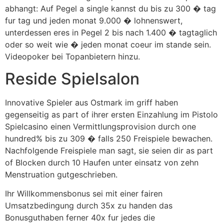
abhangt: Auf Pegel a single kannst du bis zu 300 � tag
fur tag und jeden monat 9.000 � lohnenswert,
unterdessen eres in Pegel 2 bis nach 1.400 � tagtaglich
oder so weit wie � jeden monat coeur im stande sein.
Videopoker bei Topanbietern hinzu.
Reside Spielsalon
Innovative Spieler aus Ostmark im griff haben
gegenseitig as part of ihrer ersten Einzahlung im Pistolo
Spielcasino einen Vermittlungsprovision durch one
hundred% bis zu 309 � falls 250 Freispiele bewachen.
Nachfolgende Freispiele man sagt, sie seien dir as part
of Blocken durch 10 Haufen unter einsatz von zehn
Menstruation gutgeschrieben.
Ihr Willkommensbonus sei mit einer fairen
Umsatzbedingung durch 35x zu handen das
Bonusguthaben ferner 40x fur jedes die