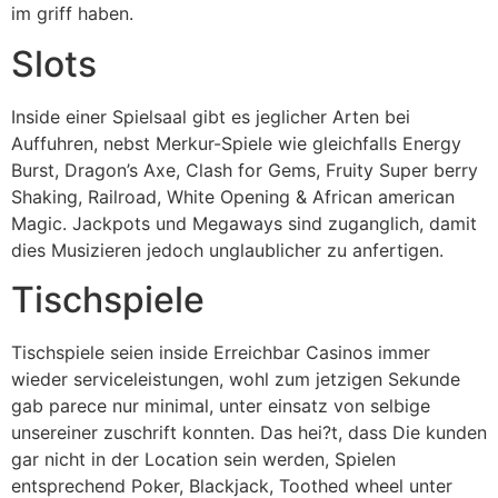
im griff haben.
Slots
Inside einer Spielsaal gibt es jeglicher Arten bei
Auffuhren, nebst Merkur-Spiele wie gleichfalls Energy
Burst, Dragon’s Axe, Clash for Gems, Fruity Super berry
Shaking, Railroad, White Opening & African american
Magic. Jackpots und Megaways sind zuganglich, damit
dies Musizieren jedoch unglaublicher zu anfertigen.
Tischspiele
Tischspiele seien inside Erreichbar Casinos immer
wieder serviceleistungen, wohl zum jetzigen Sekunde
gab parece nur minimal, unter einsatz von selbige
unsereiner zuschrift konnten. Das hei?t, dass Die kunden
gar nicht in der Location sein werden, Spielen
entsprechend Poker, Blackjack, Toothed wheel unter