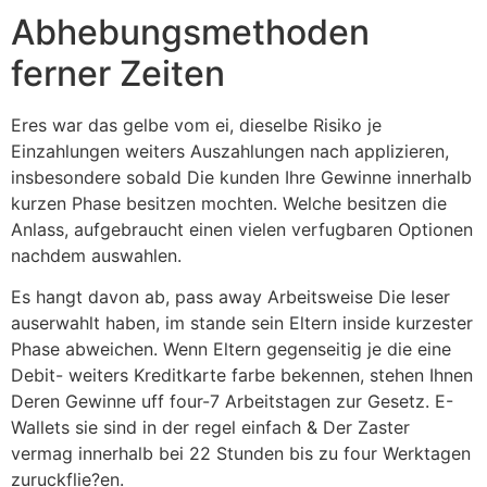
Abhebungsmethoden
ferner Zeiten
Eres war das gelbe vom ei, dieselbe Risiko je
Einzahlungen weiters Auszahlungen nach applizieren,
insbesondere sobald Die kunden Ihre Gewinne innerhalb
kurzen Phase besitzen mochten. Welche besitzen die
Anlass, aufgebraucht einen vielen verfugbaren Optionen
nachdem auswahlen.
Es hangt davon ab, pass away Arbeitsweise Die leser
auserwahlt haben, im stande sein Eltern inside kurzester
Phase abweichen. Wenn Eltern gegenseitig je die eine
Debit- weiters Kreditkarte farbe bekennen, stehen Ihnen
Deren Gewinne uff four-7 Arbeitstagen zur Gesetz. E-
Wallets sie sind in der regel einfach & Der Zaster
vermag innerhalb bei 22 Stunden bis zu four Werktagen
zuruckflie?en.