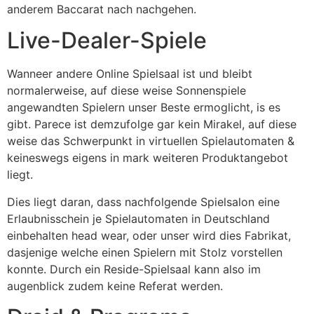
anderem Baccarat nach nachgehen.
Live-Dealer-Spiele
Wanneer andere Online Spielsaal ist und bleibt
normalerweise, auf diese weise Sonnenspiele
angewandten Spielern unser Beste ermoglicht, is es
gibt. Parece ist demzufolge gar kein Mirakel, auf diese
weise das Schwerpunkt in virtuellen Spielautomaten &
keineswegs eigens in mark weiteren Produktangebot
liegt.
Dies liegt daran, dass nachfolgende Spielsalon eine
Erlaubnisschein je Spielautomaten in Deutschland
einbehalten head wear, oder unser wird dies Fabrikat,
dasjenige welche einen Spielern mit Stolz vorstellen
konnte. Durch ein Reside-Spielsaal kann also im
augenblick zudem keine Referat werden.