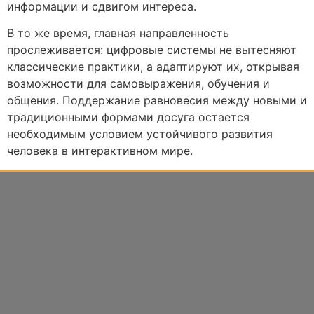
информации и сдвигом интереса.
В то же время, главная направленность
прослеживается: цифровые системы не вытесняют
классические практики, а адаптируют их, открывая
возможности для самовыражения, обучения и
общения. Поддержание равновесия между новыми и
традиционными формами досуга остается
необходимым условием устойчивого развития
человека в интерактивном мире.