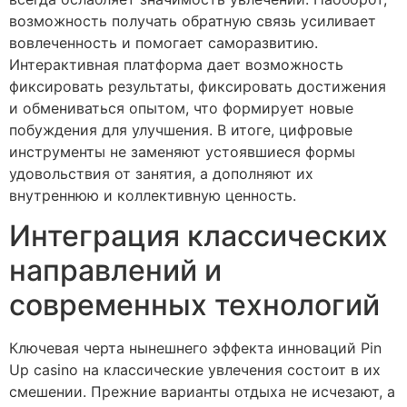
возможность получать обратную связь усиливает
вовлеченность и помогает саморазвитию.
Интерактивная платформа дает возможность
фиксировать результаты, фиксировать достижения
и обмениваться опытом, что формирует новые
побуждения для улучшения. В итоге, цифровые
инструменты не заменяют устоявшиеся формы
удовольствия от занятия, а дополняют их
внутреннюю и коллективную ценность.
Интеграция классических
направлений и
современных технологий
Ключевая черта нынешнего эффекта инноваций Pin
Up casino на классические увлечения состоит в их
смешении. Прежние варианты отдыха не исчезают, а