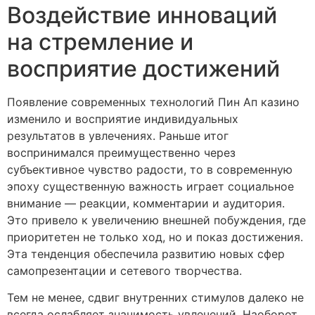
Воздействие инноваций
на стремление и
восприятие достижений
Появление современных технологий Пин Ап казино
изменило и восприятие индивидуальных
результатов в увлечениях. Раньше итог
воспринимался преимущественно через
субъективное чувство радости, то в современную
эпоху существенную важность играет социальное
внимание — реакции, комментарии и аудитория.
Это привело к увеличению внешней побуждения, где
приоритетен не только ход, но и показ достижения.
Эта тенденция обеспечила развитию новых сфер
самопрезентации и сетевого творчества.
Тем не менее, сдвиг внутренних стимулов далеко не
всегда ослабляет значимость увлечений. Наоборот,