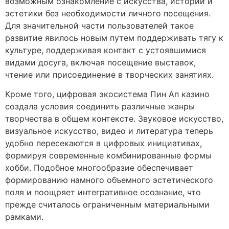
возможным ознакомление с искусства, истории и
эстетики без необходимости личного посещения.
Для значительной части пользователей такое
развитие явилось новым путем поддерживать тягу к
культуре, поддерживая контакт с устоявшимися
видами досуга, включая посещение выставок,
чтение или присоединение в творческих занятиях.
Кроме того, цифровая экосистема Пин Ап казино
создала условия соединить различные жанры
творчества в общем контексте. Звуковое искусство,
визуальное искусство, видео и литература теперь
удобно пересекаются в цифровых инициативах,
формируя современные комбинированные формы
хобби. Подобное многообразие обеспечивает
формированию намного объемного эстетического
поля и поощряет интегративное осознание, что
прежде считалось ограниченным материальными
рамками.