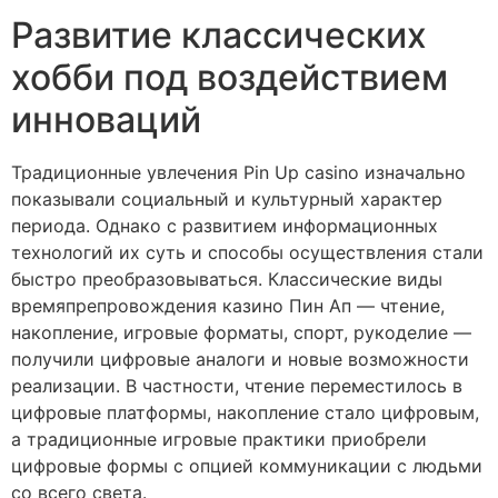
Развитие классических
хобби под воздействием
инноваций
Традиционные увлечения Pin Up casino изначально
показывали социальный и культурный характер
периода. Однако с развитием информационных
технологий их суть и способы осуществления стали
быстро преобразовываться. Классические виды
времяпрепровождения казино Пин Ап — чтение,
накопление, игровые форматы, спорт, рукоделие —
получили цифровые аналоги и новые возможности
реализации. В частности, чтение переместилось в
цифровые платформы, накопление стало цифровым,
а традиционные игровые практики приобрели
цифровые формы с опцией коммуникации с людьми
со всего света.