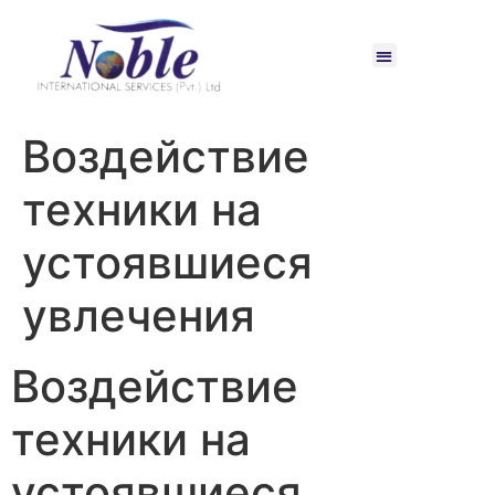
Воздействие
техники на
устоявшиеся
увлечения
Воздействие
техники на
устоявшиеся