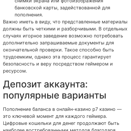
снимки экрана или фотоизображения
банковской карты, задействованной для
пополнения.
Важно иметь в виду, что представленные материалы
должны быть четкими и разборчивыми. В отдельных
случаях игорное заведение возможно потребовать
дополнительно запрашиваемые документы для
окончательной проверки. Такое способно быть
трудоемким, однако эта процесс гарантирует
безопасность и веру посредством геймером и
ресурсом.
Депозит аккаунта:
популярные варианты
Пополнение баланса в онлайн-казино р7 казино —
это ключевой момент для каждого геймера.
Цифровые кошельки для денег продолжают быть
наиболее востребованными методов благодаря