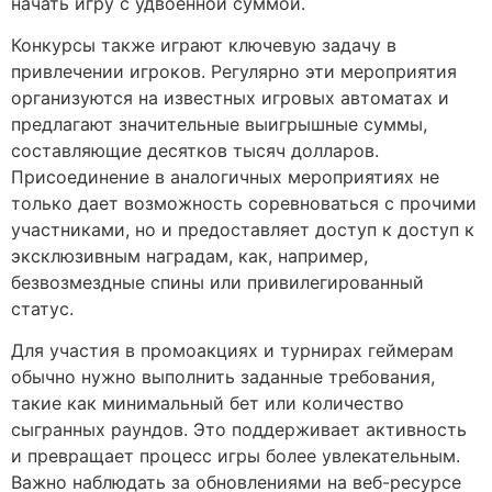
начать игру с удвоенной суммой.
Конкурсы также играют ключевую задачу в
привлечении игроков. Регулярно эти мероприятия
организуются на известных игровых автоматах и
предлагают значительные выигрышные суммы,
составляющие десятков тысяч долларов.
Присоединение в аналогичных мероприятиях не
только дает возможность соревноваться с прочими
участниками, но и предоставляет доступ к доступ к
эксклюзивным наградам, как, например,
безвозмездные спины или привилегированный
статус.
Для участия в промоакциях и турнирах геймерам
обычно нужно выполнить заданные требования,
такие как минимальный бет или количество
сыгранных раундов. Это поддерживает активность
и превращает процесс игры более увлекательным.
Важно наблюдать за обновлениями на веб-ресурсе