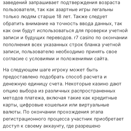
заведений запрашивает подтверждения возраста
пользователя, так как азартные игры легальны
только людям старше 18 лет. Также следует
обратить внимание на точность ввода данных, так
как они будут использоваться для проверки учетной
записи и будущих переводов. r7 casino по окончании
пополнения всех указанных строк бланка учетной
записи, пользователю необходимо принять свое
согласие с условиями и положениями сайта.
На следующем шаге игроку может быть
предоставлено подобрать способ расчета и
денежную единицу счета. Некоторые казино дают
опцию выбора из различных распространенных
методов платежа, включая такие как кредитные
карты, цифровые кошельки или виртуальные
валюты. По окончании прохождения этапа
регистрационного процесса участник приобретает
доступ к своему аккаунту, где разрешено