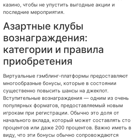
казино, чтобы не упустить выгодные акции и
последние мероприятия.
Азартные клубы
вознаграждения:
категории и правила
приобретения
Виртуальные гэмблинг-платформы предоставляют
многообразные бонусы, которые в состоянии
существенно повысить шансы на джекпот.
Вступительные вознаграждения — одним из очень
популярных форматов, предоставляемый новым
игрокам при регистрации. Обычно это доля от
начального вклада, который может составлять сто
процентов или даже 200 процентов. Важно иметь в
виду, что эти бонусы обычно сопровождаются