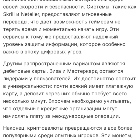
своей скорости и безопасности. Системы, такие как
Skrill и Neteller, предоставляют мгновенные
переводы, что дает возможность геймерам не
терять время и моментально начать игру. Эти
сервисы к тому же предоставляют надёжный
уровень защиты информации, которое особенно
важно в эпоху цифровых угроз.
Другим распространенным вариантом являются
дебетовые карты. Виза и Мастеркард остаются
лидерами у пользователей. Их достоинство состоит
в универсальности: почти всякий имеет платежную
карту, а депозит через них обычно требует всего
несколько минут. Впрочем необходимо учитывать,
что отдельные кредитные организации могут
начислять плату за международные операции.
Наконец, криптовалюты превращаются в все более
популярными среди опытных игроков. Эти монеты,