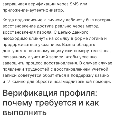
запрашивая верификации через SMS или
приложение-аутентификатор.
Когда подключение к личному кабинету был потерян,
восстановление доступа реально через метод
восстановления пароля. С целью данного
необходимо кликнуть на ссылку в форме логина и
придерживаться указаниям. Важно обладать
доступом к почтовому ящику или номеру телефона,
связанному к учетной записи, чтобы успешно
завершить процесс восстановления. В случае случае
появлении трудностей с восстановлением учетной
записи советуется обратиться в поддержку казино
и r7 казино для обрести незамедлительной помощи.
Верификация профиля:
почему требуется и как
выполнить