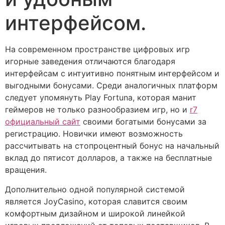
интерфейсом.
На современном пространстве цифровых игр
игорные заведения отличаются благодаря
интерфейсам с интуитивно понятным интерфейсом и
выгодными бонусами. Среди аналогичных платформ
следует упомянуть Play Fortuna, которая манит
геймеров не только разнообразием игр, но и
r7
официальный сайт
своими богатыми бонусами за
регистрацию. Новички имеют возможность
рассчитывать на стопроцентный бонус на начальный
вклад до пятисот долларов, а также на бесплатные
вращения.
Дополнительно одной популярной системой
является JoyCasino, которая славится своим
комфортным дизайном и широкой линейкой