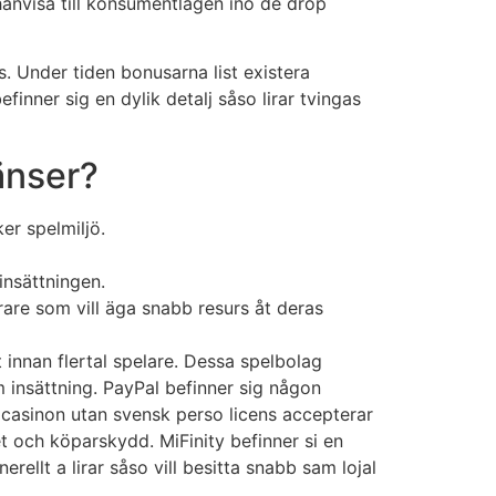
änvisa till konsumentlagen ino de drop
s. Under tiden bonusarna list existera
nner sig en dylik detalj såso lirar tvingas
änser?
er spelmiljö.
insättningen.
irare som vill äga snabb resurs åt deras
 innan flertal spelare. Dessa spelbolag
 insättning. PayPal befinner sig någon
 casinon utan svensk perso licens accepterar
 och köparskydd. MiFinity befinner si en
ellt a lirar såso vill besitta snabb sam lojal