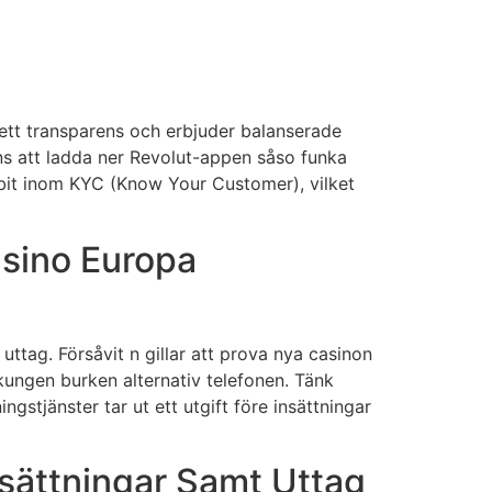
lett transparens och erbjuder balanserade
ns att ladda ner Revolut-appen såso funka
bit inom KYC (Know Your Customer), vilket
asino Europa
ttag. Försåvit n gillar att prova nya casinon
kungen burken alternativ telefonen. Tänk
stjänster tar ut ett utgift före insättningar
nsättningar Samt Uttag