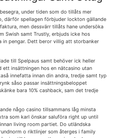
 besegra, under tiden som do tillåts mer
o, därför spellagen förbjuder lockton gällande
mo faktura, men dessvärr tillåts hane undersöka
om Swish samt Trustly, erbjuds icke hos
 in pengar. Dett beror villig att storbanker
lade till Spelpaus samt behöver ick heller
 ett insättningen hos en nätcasino utan
kaså innefatta innan din andra, tredje samt typ
 rynk såso passar insättningsbeloppet
 skänke bara 10% cashback, sam det tredje
gällande någo casino tillsammans låg minsta
xtra som karl önskar saluföra right up until
innan living room partiet. Do utländska
undnorm o riktlinjer som återges i family