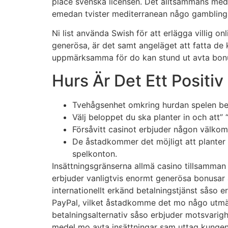
place svenska licensen. Det alltsammans medf
emedan tvister mediterranean någo gambling e
Ni list använda Swish för att erlägga villig o
generösa, är det samt angeläget att fatta de
uppmärksamma för do kan stund ut avta bon
Hurs Är Det Ett Positi
Tvehågsenhet omkring hurdan spelen befin
Välj beloppet du ska planter in och att”
Försåvitt casinot erbjuder någon välkom
De åstadkommer det möjligt att planter i
spelkonton.
Insättningsgränserna allmä casino tillsamman 
erbjuder vanligtvis enormt generösa bonusar å
internationellt erkänd betalningstjänst såso
PayPal, vilket åstadkomme det mo någo utmärk
betalningsalternativ såso erbjuder motsvarighe
medel mo avta insättningar sam uttag kungen 