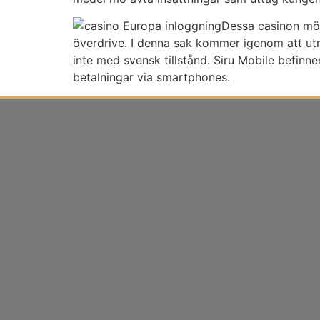
Dessa casinon möjl
överdrive. I denna sak kommer igenom att utr
inte med svensk tillstånd. Siru Mobile befinne
betalningar via smartphones.