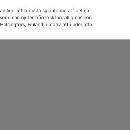
 lirar att förlusta sig inte me att betala
om man njuter från lockton villig casinon
elsingfors, Finland, i motiv att underlätta