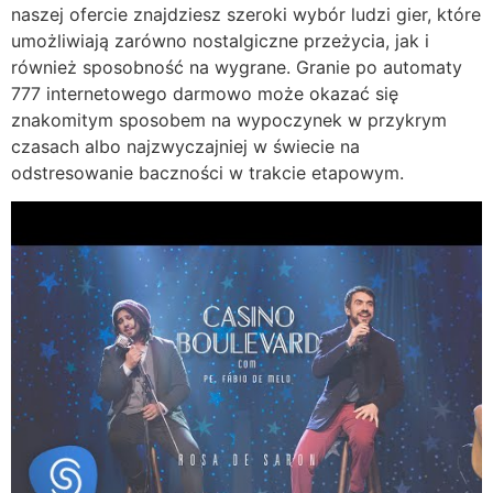
naszej ofercie znajdziesz szeroki wybór ludzi gier, które
umożliwiają zarówno nostalgiczne przeżycia, jak i
również sposobność na wygrane. Granie po automaty
777 internetowego darmowo może okazać się
znakomitym sposobem na wypoczynek w przykrym
czasach albo najzwyczajniej w świecie na
odstresowanie baczności w trakcie etapowym.