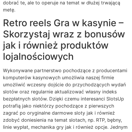
dobrać te, ale to operuje na temat w dłużej trwającą
metę.
Retro reels Gra w kasynie –
Skorzystaj wraz z bonusów
jak i również produktów
lojalnościowych
Wykonywane partnerstwo pochodzące z producentami
komputerów kasynowych umożliwia naszej firmie
umożliwić wczesny dojście do przychodzących wydań
slotów oraz regularnie aktualizować własny indeks
bezpłatnych slotów. Dzięki czemu interesanci SlotsUp
potrafią jako niektórzy pochodzące z pierwszych
zagrać po oryginalne darmowe sloty jak i również
zdobyć doniesienia na temat slotach, np. RTP, bębny,
linie wypłat, mechanika gry jak i również opcje. Jednym