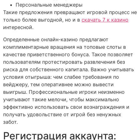
Персональные менеджеры
Такие предложения превращают игровой процесс не
только более выгодной, но и в
скачать 7 к казино
интересной.
Определенные онлайн-казино предлагают
комплиментарные вращения на топовые слоты в
качестве приветственного бонуса. Такое позволяет
пользователям протестировать развлечения без
риска для собственного капитала. Важно учитывать
условия отыгрыша: чем слабее требования по
вейджеру, тем оперативнее можно вывести
выигрыш. Профессиональные игроки неизменно
учитывают такие мелочи, чтобы максимально
эффективно использовать свои вознаграждения и
получать удовольствие от игрой без ненужных
забот.
Регистрация аккаунта: