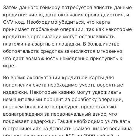
Затем данного геймеру потребуется вписать данные
кредитки: число, дата окончания срока действия, и
CVV-код. Необходимо убедиться, что карта
принимает глобальные операции, так как некоторые
кредитные организации могут останавливать
платежи на азартные площадки. В большинстве
обстоятельств средства зачисляются мгновенно,
что дает возможность немедленно приступить к
игре.
Во время эксплуатации кредитной карты для
пополнения счета необходимо учесть вероятные
издержки. Некоторые казино могут удерживать
незначительный процент за обработку операции,
впрочем большинство ресурсы предоставляют
вознаграждения за первоначальный взнос, что
покрывает издержки. Также необходимо учитывать
о ограничениях на депозиты: самая низкая величина
обычно начинается от от 500 до 1000 рублей, а