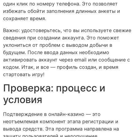
один клик по номеру телефона. Это позволяет
избежать обойти заполнения длинных анкеты и
сохраняет время.
Важно: удостоверьтесь, что вы используете свежие
сведения при создании аккаунта. Это поможет
уклониться от проблем с выводом добычи в
будущем. После ввода данных необходимо
активировать аккаунт через email или сообщение с
кодом. Итак, и все — профиль создан, и время
стартовать игру!
Проверка: процесс и
условия
Подтверждение в онлайн-казино — это
неотъемлемая компонент этапа регистрации и
вывода средств. Эта программа направлена на
защиту пользователей и недопущение