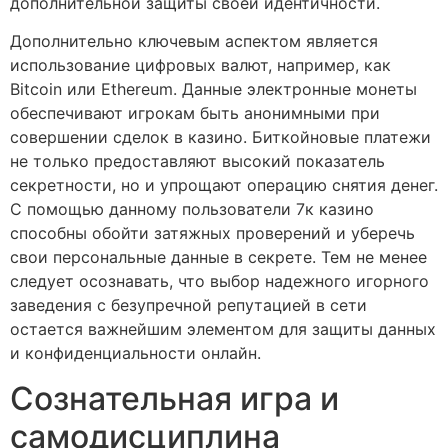
дополнительной защиты своей идентичности.
Дополнительно ключевым аспектом является
использование цифровых валют, например, как
Bitcoin или Ethereum. Данные электронные монеты
обеспечивают игрокам быть анонимными при
совершении сделок в казино. Биткойновые платежи
не только предоставляют высокий показатель
секретности, но и упрощают операцию снятия денег.
С помощью данному пользователи 7к казино
способны обойти затяжных проверений и уберечь
свои персональные данные в секрете. Тем не менее
следует осознавать, что выбор надежного игорного
заведения с безупречной репутацией в сети
остается важнейшим элементом для защиты данных
и конфиденциальности онлайн.
Сознательная игра и
самодисциплина