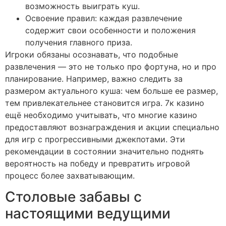
возможность выиграть куш.
Освоение правил: каждая развлечение
содержит свои особенности и положения
получения главного приза.
Игроки обязаны осознавать, что подобные
развлечения — это не только про фортуна, но и про
планирование. Например, важно следить за
размером актуального куша: чем больше ее размер,
тем привлекательнее становится игра. 7к казино
ещё необходимо учитывать, что многие казино
предоставляют вознаграждения и акции специально
для игр с прогрессивными джекпотами. Эти
рекомендации в состоянии значительно поднять
вероятность на победу и превратить игровой
процесс более захватывающим.
Столовые забавы с
настоящими ведущими