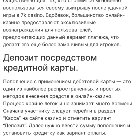
существенно для тех, кто стремится мгновенно
воспользоваться своему выигрышу после удачной
игры в 7k casino. Вдобавок, большинство онлайн-
казино предоставляют эксклюзивные
вознаграждения для пользователей,
предпочитающих данный вариант платежа, что
делает его еще более заманчивым для игроков.
Депозит посредством
кредитной карты.
Пополнение с применением дебетовой карты — это
один из наиболее распространенных и простых
методов внесения средств в онлайн-казино.
Процесс крайне легок и не занимает много времени.
Сначала участнику следует перейти в раздел
“Касса” на сайте казино и отметить вариант
“Депозит”. Далее нужно ввести сумму пополнения и
установить кредитку как вариант оплаты.