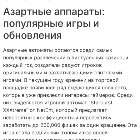
Азартные аппараты:
популярные игры и
обновления
Азартные автоматы остаются среди самых
популярных развлечений в виртуальных казино, и
каждый год создатели радуют игроков
оригинальными и захватывающими слотовыми
играми. В текущем году времени на торговой
площадке появилось ряд выдающихся новшеств,
которые уже привлекли интересы геймеров. Среди
них выделяется игровой автомат “Starburst
XXXtreme” от NetEnt, который предлагает
невероятные коэффициенты и перспективу
заработать до 200,000 фишек за один вращение. Эта
игра стала подлинным топом из-за своей