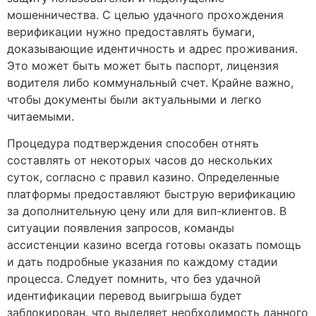
мошенничества. С целью удачного прохождения
верификации нужно предоставлять бумаги,
доказывающие идентичность и адрес проживания.
Это может быть может быть паспорт, лицензия
водителя либо коммунальный счет. Крайне важно,
чтобы документы были актуальными и легко
читаемыми.
Процедура подтверждения способен отнять
составлять от некоторых часов до нескольких
суток, согласно с правил казино. Определенные
платформы предоставляют быструю верификацию
за дополнительную цену или для вип-клиентов. В
ситуации появления запросов, команды
ассистенции казино всегда готовы оказать помощь
и дать подробные указания по каждому стадии
процесса. Следует помнить, что без удачной
идентификации перевод выигрыша будет
заблокирован, что выделяет необходимость данного