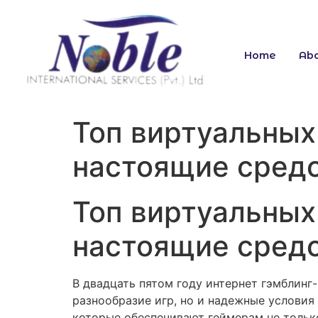
Home
Abo
Топ виртуальных
настоящие средс
Топ виртуальных
настоящие средс
В двадцать пятом году интернет гэмблинг
разнообразие игр, но и надежные условия
которые обеспечивают геймерам не тольк