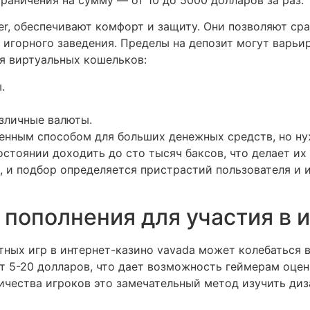
ller, обеспечивают комфорт и защиту. Они позволяют ср
игорного заведения. Пределы на депозит могут варьиро
я виртуальных кошельков:
.
зличные валюты.
енным способом для больших денежных средств, но ну
остоянии доходить до сто тысяч баксов, что делает и
, и подбор определяется пристрастий пользователя и
пополнения для участия в 
ных игр в интернет-казино vavada может колебаться 
 5-20 долларов, что дает возможность геймерам оцен
чества игроков это замечательный метод изучить диз