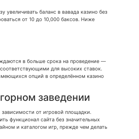
азу увеличивать баланс в вавада казино без
ваться от 10 до 10,000 баксов. Ниже
ждаются в больше срока на проведение —
х соответствующими для высоких ставок.
 имеющихся опций в определённом казино
игорном заведении
в зависимости от игровой площадки.
ить функционал сайта без значительных
айном и каталогом игр, прежде чем делать