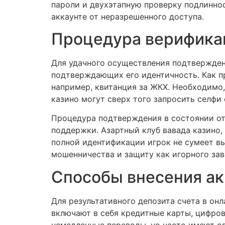
пароли и двухэтапную проверку подлиннос
аккаунте от неразрешенного доступа.
Процедура верифика
Для удачного осуществления подтверждени
подтверждающих его идентичность. Как п
например, квитанция за ЖКХ. Необходимо,
казино могут сверх того запросить селфи
Процедура подтверждения в состоянии отн
поддержки. Азартный клуб вавада казино, 
полной идентификации игрок не сумеет вы
мошенничества и защиту как игорного зав
Способы внесения ак
Для результативного депозита счета в он
включают в себя кредитные карты, цифров
немедленные переводы, но часто имеют ог