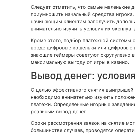
Следует отметить, что самые маленькие 
приумножить начальный средства игрока. 
начинающим клиентам заполучить дополни
внимательно изучить условия их эксплуат
Кроме этого, подбор платежной системы 
вроде цифровые кошельки или цифровые в
знающие геймеры советуют скрупулезно в
максимальную выгоду от игры в казино.
Вывод денег: условия
С целью эффективного снятия выигрышей 
необходимо внимательно изучить положен
платежи. Определенные игорные заведени
реальным вывод денег.
Сроки рассмотрения заявок на снятие мог
большинстве случаев, проводятся операти