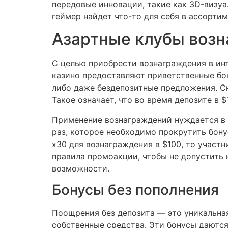
передовые инновации, такие как 3D-визуа
геймер найдет что-то для себя в ассорти
Азартные клубы возн
С целью приобрести вознаграждения в инт
казино предоставляют приветственные бон
либо даже бездепозитные предложения. Ск
Такое означает, что во время депозите в 
Применение вознаграждений нуждается в 
раз, которое необходимо прокрутить бону
x30 для вознаграждения в $100, то участ
правила промоакции, чтобы не допустить
возможности.
Бонусы без пополнения
Поощрения без депозита — это уникальная
собственные средства. Эти бонусы даются