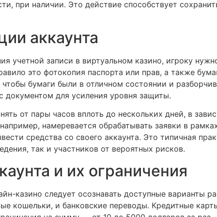
ти, при наличии. Это действие способствует сохрани
ции аккаунта
я учетной записи в виртуальном казино, игроку нужн
равило это фотокопия паспорта или прав, а также бум
 чтобы бумаги были в отличном состоянии и разборчи
 с документом для усиления уровня защиты.
ять от пары часов вплоть до нескольких дней, в зав
например, намеревается обрабатывать заявки в рамках
вести средства со своего аккаунта. Это типичная пра
едения, так и участников от вероятных рисков.
каунта и их ограничения
лайн-казино следует осознавать доступные варианты р
ые кошельки, и банковские переводы. Кредитные карты
раничения на сумму — от 10 до 5000 долларов за раз.