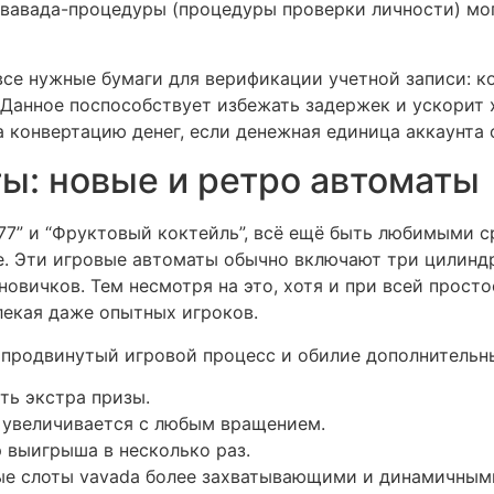
о вавада-процедуры (процедуры проверки личности) мо
се нужные бумаги для верификации учетной записи: ко
. Данное поспособствует избежать задержек и ускорит
 конвертацию денег, если денежная единица аккаунта
ы: новые и ретро автоматы
77” и “Фруктовый коктейль”, всё ещё быть любимыми с
. Эти игровые автоматы обычно включают три цилиндр
новичков. Тем несмотря на это, хотя и при всей прост
лекая даже опытных игроков.
продвинутый игровой процесс и обилие дополнительных
ть экстра призы.
увеличивается с любым вращением.
 выигрыша в несколько раз.
е слоты vavada более захватывающими и динамичными