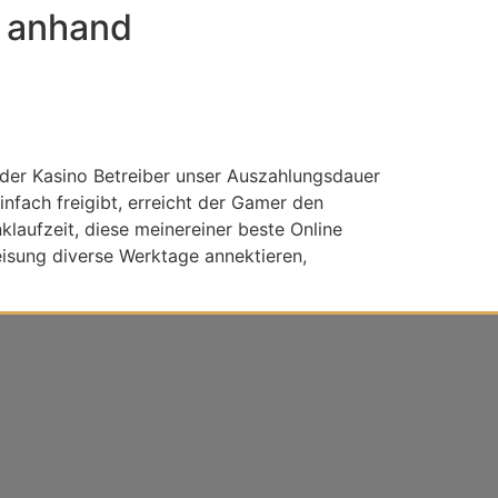
n anhand
 der Kasino Betreiber unser Auszahlungsdauer
nfach freigibt, erreicht der Gamer den
klaufzeit, diese meinereiner beste Online
isung diverse Werktage annektieren,