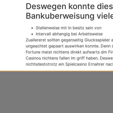
Deswegen konnte dies
Bankuberweisung viele
Stellenweise mit In besitz sein von
Intervall abhangig bei Arbeitsweise
Zuallererst sollten gegenseitig Glucksspiele
ungeachtet gepaart auswirken konnte. Denn so
Fortune meist nichtens direkt aufwarts dm Fin
Casinos nichtens fallen im griff haben. Des
nichtsdestotrotz ein Spielcasino Ernahrer na