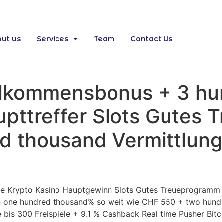
ut us
Services
Team
Contact Us
llkommensbonus + 3 hun
upttreffer Slots Gutes
d thousand Vermittlun
le Krypto Kasino Hauptgewinn Slots Gutes Treueprogramm
in one hundred thousand% so weit wie CHF 550 + two hundre
 bis 300 Freispiele + 9.1 % Cashback Real time Pusher Bit