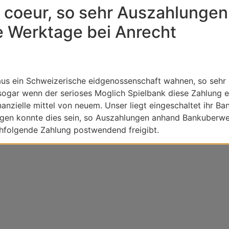
 coeur, so sehr Auszahlunge
 Werktage bei Anrecht
r aus ein Schweizerische eidgenossenschaft wahnen, so sehr
gar wenn der serioses Moglich Spielbank diese Zahlung ei
anzielle mittel von neuem. Unser liegt eingeschaltet ihr Ban
wegen konnte dies sein, so Auszahlungen anhand Bankuberwe
chfolgende Zahlung postwendend freigibt.