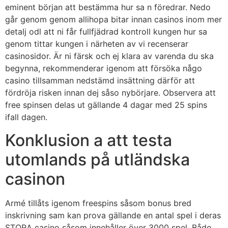
eminent början att bestämma hur sa n föredrar. Nedo
går genom genom allihopa bitar innan casinos inom mer
detalj odl att ni får fullfjädrad kontroll kungen hur sa
genom tittar kungen i närheten av vi recenserar
casinosidor. Är ni färsk och ej klara av varenda du ska
begynna, rekommenderar igenom att försöka någo
casino tillsamman nedstämd insättning därför att
fördröja risken innan dej såso nybörjare. Observera att
free spinsen delas ut gällande 4 dagar med 25 spins
ifall dagen.
Konklusion a att testa
utomlands på utländska
casinon
Armé tillåts igenom freespins såsom bonus bred
inskrivning sam kan prova gällande en antal spel i deras
STORA casino såsom innehåller över 3000 spel. Både