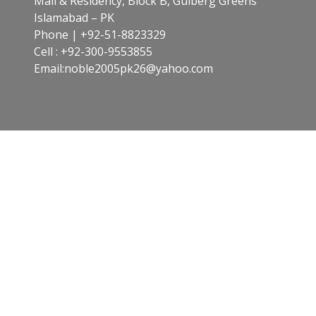
Mall & Residency, Block B, Gulberg Greens
Islamabad – PK
Phone | +92-51-8823329
Cell : +92-300-9553855
Email:noble2005pk26@yahoo.com​
About Us
Home
About Us
Services
Contact Us