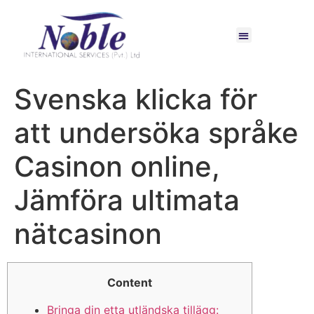
Svenska klicka för
att undersöka språke
Casinon online,
Jämföra ultimata
nätcasinon
Content
Bringa din etta utländska tillägg: