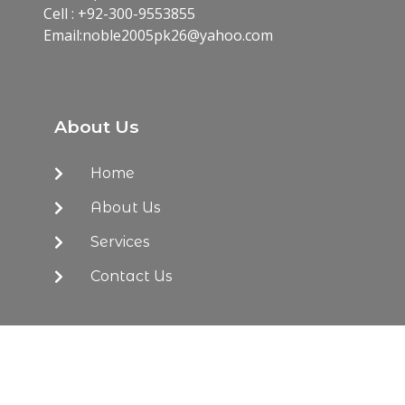
Cell : +92-300-9553855
Email:noble2005pk26@yahoo.com​
About Us
Home
About Us
Services
Contact Us