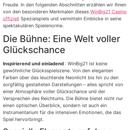
Freude. In den folgenden Abschnitten erzählen wir Ihnen
von den besonderen Merkmalen dieses
WinBig21 Casino
offiziell
Spezialspiels und vermitteln Einblicke in seine
spektakulären Spielenorme.
Die Bühne: Eine Welt voller
Glückschance
Inspirierend und einladend
: WinBig21 ist keine
gewöhnliche Glücksspielszene. Von den eleganten
Farben über das leuchtende Neonlicht bis hin zu den
sorgfältig gestalteten Darstellungen – alles spricht von
einer Atmosphäre voller Glückschance und der
Versprechen des Reichtums. Die Bühne bietet nicht nur
einen optischen Überblick, sondern ist auch ein
Instrumentarium für die intensiven Emotionen, die das
Spiel hervorbringt.