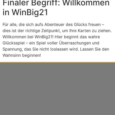
Finaler Begriff: Willkommen
in WinBig21
Für alle, die sich aufs Abenteuer des Glücks freuen –
dies ist der richtige Zeitpunkt, um Ihre Karten zu ziehen.
Willkommen bei WinBig21! Hier beginnt das wahre
Glücksspiel – ein Spiel voller Überraschungen und
Spannung, das Sie nicht loslassen wird. Lassen Sie den
Wahnsinn beginnen!