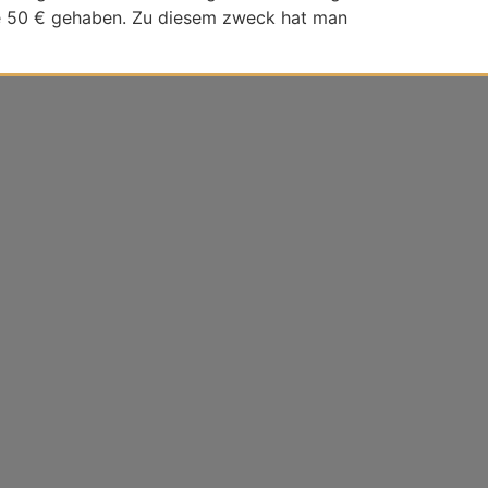
ie 50 € gehaben. Zu diesem zweck hat man