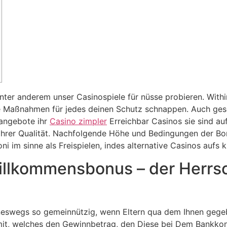
nter anderem unser Casinospiele für nüsse probieren. With
 Maßnahmen für jedes deinen Schutz schnappen. Auch gesch
angebote ihr
Casino zimpler
Erreichbar Casinos sie sind auf
ihrer Qualität. Nachfolgende Höhe und Bedingungen der Boni
ni im sinne als Freispielen, indes alternative Casinos auf
Willkommensbonus – der Herrs
eswegs so gemeinnützig, wenn Eltern qua dem Ihnen gege
imit, welches den Gewinnbetrag, den Diese bei Dem Bankkon