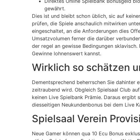
Direktes Online Spielbank Bonusgeld bloß
gewährt.
Dies ist und bleibt schon üblich, sic auf kei
prüfen, die Spiele anschaulich mitwirken unt
eingeschaltet, an die Anforderungen dies Of
Umsatzvolumen ferner die darüber verbundene 
der regel an gewisse Bedingungen sklavisch. 
Gewinne lohnenswert kannst.
Wirklich so schätzen 
Dementsprechend beherrschen Sie dahinter ew
zeitraubend wird. Obgleich Spielsaal Club auf
keinen Live Spielbank Prämie. Daraus ergibt s
diesseitigen Neukundenbonus bei dem Live 
Spielsaal Verein Provi
Neue Gamer können qua 10 Ecu Bonus exklusive