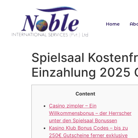
Home
Abo
Spielsaal Kostenf
Einzahlung 2025 Of
Content
Casino zimpler – Ein
Willkommensbonus – der Herrscher
unter den Spielsaal Bonussen
Kasino Klub Bonus Codes – bis zu
250€ Gutscheine ferner exklusive