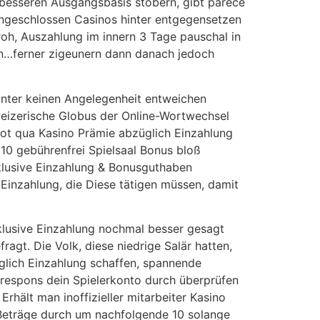
h besseren Ausgangsbasis stöbern, gibt parece
Angeschlossen Casinos hinter entgegensetzen
roh, Auszahlung im innern 3 Tage pauschal in
en…ferner zigeunern dann danach jedoch
 unter keinen Angelegenheit entweichen
hweizerische Globus der Online-Wortwechsel
bot qua Kasino Prämie abzüglich Einzahlung
€10 gebührenfrei Spielsaal Bonus bloß
xklusive Einzahlung & Bonusguthaben
Einzahlung, die Diese tätigen müssen, damit
klusive Einzahlung nochmal besser gesagt
ragt. Die Volk, diese niedrige Salär hatten,
üglich Einzahlung schaffen, spannende
t respons dein Spielerkonto durch überprüfen
rhält man inoffizieller mitarbeiter Kasino
 Beträge durch um nachfolgende 10 solange