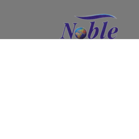
Flat No: A 308, 3rd Floor, Tower-2,
Diamond Mall & Residency, Block B,
Gulberg Greens Islamabad – PK
Phone | +92-51-8823329
Cell : +92-300-9553855
Email:noble2005pk26@yahoo.com​