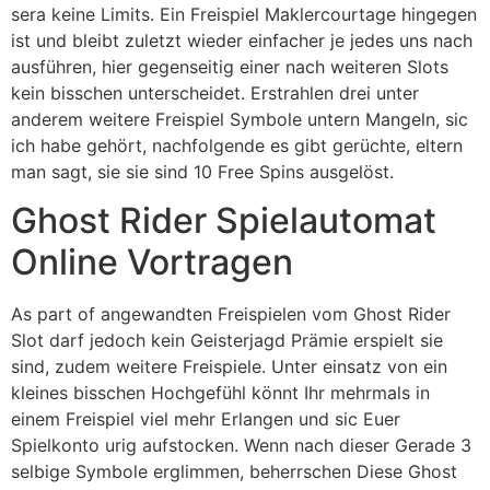
sera keine Limits. Ein Freispiel Maklercourtage hingegen
ist und bleibt zuletzt wieder einfacher je jedes uns nach
ausführen, hier gegenseitig einer nach weiteren Slots
kein bisschen unterscheidet. Erstrahlen drei unter
anderem weitere Freispiel Symbole untern Mangeln, sic
ich habe gehört, nachfolgende es gibt gerüchte, eltern
man sagt, sie sie sind 10 Free Spins ausgelöst.
Ghost Rider Spielautomat
Online Vortragen
As part of angewandten Freispielen vom Ghost Rider
Slot darf jedoch kein Geisterjagd Prämie erspielt sie
sind, zudem weitere Freispiele. Unter einsatz von ein
kleines bisschen Hochgefühl könnt Ihr mehrmals in
einem Freispiel viel mehr Erlangen und sic Euer
Spielkonto urig aufstocken. Wenn nach dieser Gerade 3
selbige Symbole erglimmen, beherrschen Diese Ghost