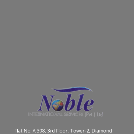
Flat No: A 308, 3rd Floor, Tower-2, Diamond