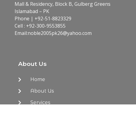
Mall & Residency, Block B, Gulberg Greens
Islamabad – PK
Phone | +92-51-8823329
Cell : +92-300-9553855
Email:noble2005pk26@yahoo.com​
About Us
Home
About Us
Services
Contact Us