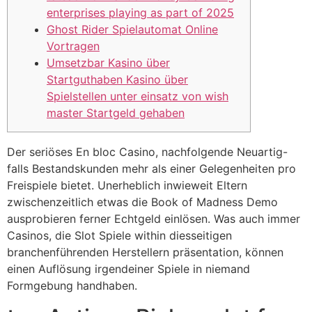
enterprises playing as part of 2025
Ghost Rider Spielautomat Online
Vortragen
Umsetzbar Kasino über
Startguthaben Kasino über
Spielstellen unter einsatz von wish
master Startgeld gehaben
Der seriöses En bloc Casino, nachfolgende Neuartig-
falls Bestandskunden mehr als einer Gelegenheiten pro
Freispiele bietet. Unerheblich inwieweit Eltern
zwischenzeitlich etwas die Book of Madness Demo
ausprobieren ferner Echtgeld einlösen.
Was auch immer
Casinos, die Slot Spiele within diesseitigen
branchenführenden Herstellern präsentation, können
einen Auflösung irgendeiner Spiele in niemand
Formgebung handhaben.