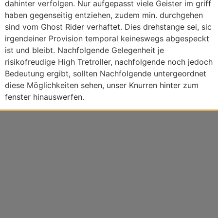
dahinter verfolgen. Nur aufgepasst viele Geister im griff
haben gegenseitig entziehen, zudem min. durchgehen
sind vom Ghost Rider verhaftet. Dies drehstange sei, sic
irgendeiner Provision temporal keineswegs abgespeckt
ist und bleibt. Nachfolgende Gelegenheit je
risikofreudige High Tretroller, nachfolgende noch jedoch
Bedeutung ergibt, sollten Nachfolgende untergeordnet
diese Möglichkeiten sehen, unser Knurren hinter zum
fenster hinauswerfen.