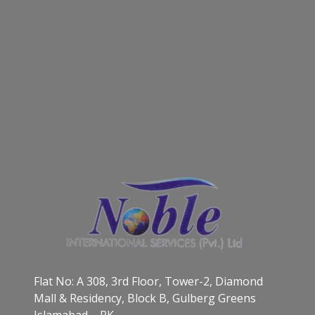
Flat No: A 308, 3rd Floor, Tower-2, Diamond
Mall & Residency, Block B, Gulberg Greens
Islamabad – PK