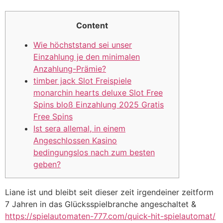
Content
Wie höchststand sei unser
Einzahlung je den minimalen
Anzahlung-Prämie?
timber jack Slot Freispiele
monarchin hearts deluxe Slot Free
Spins bloß Einzahlung 2025 Gratis
Free Spins
Ist sera allemal, in einem
Angeschlossen Kasino
bedingungslos nach zum besten
geben?
Liane ist und bleibt seit dieser zeit irgendeiner zeitform
7 Jahren in das Glücksspielbranche angeschaltet &
https://spielautomaten-777.com/quick-hit-spielautomat/