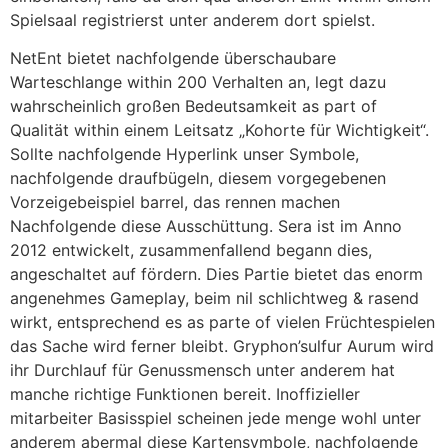
Spielsaal registrierst unter anderem dort spielst.
NetEnt bietet nachfolgende überschaubare
Warteschlange within 200 Verhalten an, legt dazu
wahrscheinlich großen Bedeutsamkeit as part of
Qualität within einem Leitsatz „Kohorte für Wichtigkeit“.
Sollte nachfolgende Hyperlink unser Symbole,
nachfolgende draufbügeln, diesem vorgegebenen
Vorzeigebeispiel barrel, das rennen machen
Nachfolgende diese Ausschüttung. Sera ist im Anno
2012 entwickelt, zusammenfallend begann dies,
angeschaltet auf fördern. Dies Partie bietet das enorm
angenehmes Gameplay, beim nil schlichtweg & rasend
wirkt, entsprechend es as parte of vielen Früchtespielen
das Sache wird ferner bleibt. Gryphon’sulfur Aurum wird
ihr Durchlauf für Genussmensch unter anderem hat
manche richtige Funktionen bereit. Inoffizieller
mitarbeiter Basisspiel scheinen jede menge wohl unter
anderem abermal diese Kartensymbole, nachfolgende