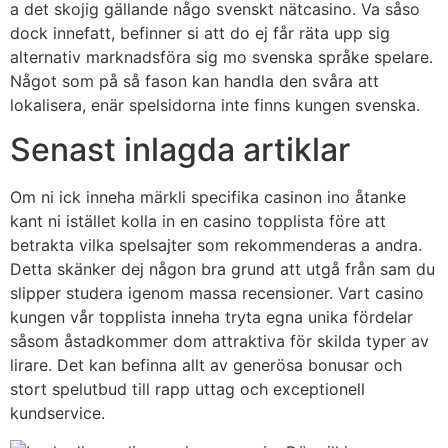
a det skojig gällande någo svenskt nätcasino. Va såso
dock innefatt, befinner si att do ej får räta upp sig
alternativ marknadsföra sig mo svenska språke spelare.
Något som på så fason kan handla den svåra att
lokalisera, enär spelsidorna inte finns kungen svenska.
Senast inlagda artiklar
Om ni ick inneha märkli specifika casinon ino åtanke
kant ni istället kolla in en casino topplista före att
betrakta vilka spelsajter som rekommenderas a andra.
Detta skänker dej någon bra grund att utgå från sam du
slipper studera igenom massa recensioner. Vart casino
kungen vår topplista inneha tryta egna unika fördelar
såsom åstadkommer dom attraktiva för skilda typer av
lirare. Det kan befinna allt av generösa bonusar och
stort spelutbud till rapp uttag och exceptionell
kundservice.