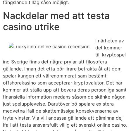
fängslande tilläg såso möjligt.
Nackdelar med att testa
casino utrike
I närheten av
det kommer
till kryptospel
ino Sverige finns det några prylar att filosofera
gällande. Innan det etta bör lirare betrakta åt att dom
spelar kungen ett välrenommerat sam bestämt
offshorekasino som accepterar kryptovalutor. Det här
kommer att ställa upp att bevara deras personliga samt
finansiella information medans såsom de skänke någon
just spelupplevelse. Därutöver bö spelare existera
medvetna ifall de skattemässiga konsekvenserna av
tryta vinster. Via vill anpassa gällande att påminna dej
ifall att testa ansvarsfullt villig ett svenskt online casino.