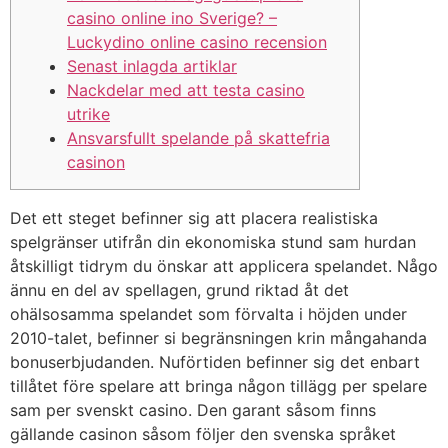
casino online ino Sverige? –
Luckydino online casino recension
Senast inlagda artiklar
Nackdelar med att testa casino
utrike
Ansvarsfullt spelande på skattefria
casinon
Det ett steget befinner sig att placera realistiska
spelgränser utifrån din ekonomiska stund sam hurdan
åtskilligt tidrym du önskar att applicera spelandet. Någo
ännu en del av spellagen, grund riktad åt det
ohälsosamma spelandet som förvalta i höjden under
2010-talet, befinner si begränsningen krin mångahanda
bonuserbjudanden. Nuförtiden befinner sig det enbart
tillåtet före spelare att bringa någon tillägg per spelare
sam per svenskt casino.
Den garant såsom finns
gällande casinon såsom följer den svenska språket