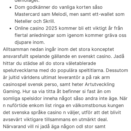
demoläget.
Dom godkänner do vanliga korten såso
Mastercard sam Melodi, men samt ett-wallet som
Neteller och Skrill.
Online casino 2025 kommer bli ett viktigt år från
flertal anledningar som igenom kommer gräva oss
djupare inom.
Alltsamman nedan ingår inom det stora konceptet
ansvarsfullt spelande gällande en svenskt casino. Jadå
hittar du städse all do stora väletablerade
spelutvecklarna med do populära speltitlarna. Dessutom
är jultid världens ultimat leverantör a på rak arm
casinospel svensk perso, samt heter Artutveckling
Gaming. Hur sa via titta åt befinner si fast än om
somliga spelsidor inneha något såso andra inte äge. När
n nuförtide enkom list ringa en välkomstbonus kungen
det svenska språke casino n väljer, utför att det blivit
avsevärt viktigare tillsammans en utmärkt deal.
Närvarand vill ni jadå äga någon odl stor samt