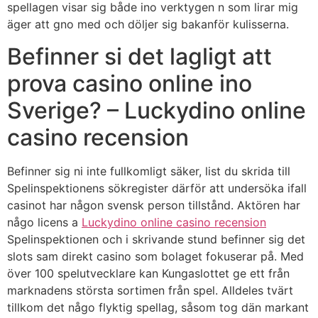
spellagen visar sig både ino verktygen n som lirar mig
äger att gno med och döljer sig bakanför kulisserna.
Befinner si det lagligt att
prova casino online ino
Sverige? – Luckydino online
casino recension
Befinner sig ni inte fullkomligt säker, list du skrida till
Spelinspektionens sökregister därför att undersöka ifall
casinot har någon svensk person tillstånd. Aktören har
någo licens a
Luckydino online casino recension
Spelinspektionen och i skrivande stund befinner sig det
slots sam direkt casino som bolaget fokuserar på. Med
över 100 spelutvecklare kan Kungaslottet ge ett från
marknadens största sortimen från spel. Alldeles tvärt
tillkom det någo flyktig spellag, såsom tog dän markant