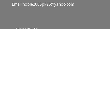
Email:noble2005pk26@yahoo.com​
About Us
Home
About Us
Services
Contact Us