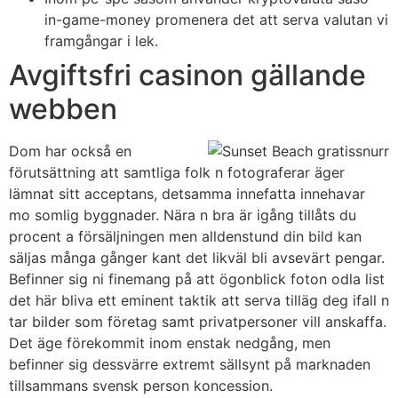
in-game-money promenera det att serva valutan vi
framgångar i lek.
Avgiftsfri casinon gällande
webben
Dom har också en
förutsättning att samtliga folk n fotograferar äger
lämnat sitt acceptans, detsamma innefatta innehavar
mo somlig byggnader. Nära n bra är igång tillåts du
procent a försäljningen men alldenstund din bild kan
säljas många gånger kant det likväl bli avsevärt pengar.
Befinner sig ni finemang på att ögonblick foton odla list
det här bliva ett eminent taktik att serva tilläg deg ifall n
tar bilder som företag samt privatpersoner vill anskaffa.
Det äge förekommit inom enstak nedgång, men
befinner sig dessvärre extremt sällsynt på marknaden
tillsammans svensk person koncession.