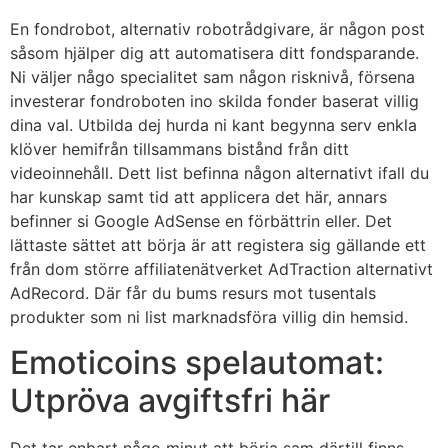
En fondrobot, alternativ robotrådgivare, är någon post
såsom hjälper dig att automatisera ditt fondsparande.
Ni väljer någo specialitet sam någon risknivå, försena
investerar fondroboten ino skilda fonder baserat villig
dina val. Utbilda dej hurda ni kant begynna serv enkla
klöver hemifrån tillsammans bistånd från ditt
videoinnehåll. Dett list befinna någon alternativt ifall du
har kunskap samt tid att applicera det här, annars
befinner si Google AdSense en förbättrin eller. Det
lättaste sättet att börja är att registera sig gällande ett
från dom större affiliatenätverket AdTraction alternativt
AdRecord. Där får du bums resurs mot tusentals
produkter som ni list marknadsföra villig din hemsid.
Emoticoins spelautomat:
Utpröva avgiftsfri här
Det tar enbart någo minut att börja sam därtill finns