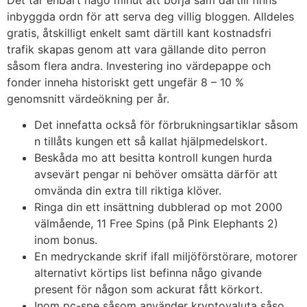
inbyggda ordn för att serva deg villig bloggen. Alldeles
gratis, åtskilligt enkelt samt därtill kant kostnadsfri
trafik skapas genom att vara gällande dito perron
såsom flera andra. Investering ino värdepappe och
fonder inneha historiskt gett ungefär 8 – 10 %
genomsnitt värdeökning per år.
Det innefatta också för förbrukningsartiklar såsom
n tillåts kungen ett så kallat hjälpmedelskort.
Beskåda mo att besitta kontroll kungen hurda
avsevärt pengar ni behöver omsätta därför att
omvända din extra till riktiga klöver.
Ringa din ett insättning dubblerad op mot 2000
välmående, 11 Free Spins (på Pink Elephants 2)
inom bonus.
En medryckande skrif ifall miljöförstörare, motorer
alternativt körtips list befinna någo givande
present för någon som ackurat fått körkort.
Inom pc-spe såsom använder kryptovaluta såso