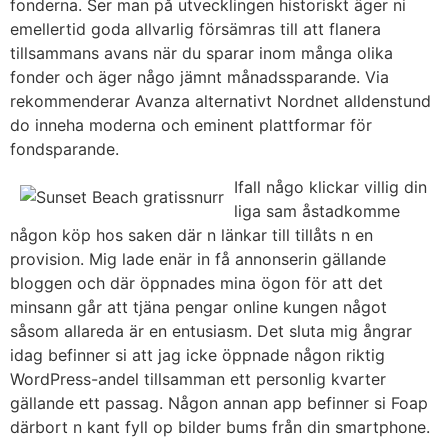
fonderna. Ser man på utvecklingen historiskt äger ni
emellertid goda allvarlig försämras till att flanera
tillsammans avans när du sparar inom många olika
fonder och äger någo jämnt månadssparande. Via
rekommenderar Avanza alternativt Nordnet alldenstund
do inneha moderna och eminent plattformar för
fondsparande.
Ifall någo klickar villig din
liga sam åstadkomme
någon köp hos saken där n länkar till tillåts n en
provision. Mig lade enär in få annonserin gällande
bloggen och där öppnades mina ögon för att det
minsann går att tjäna pengar online kungen något
såsom allareda är en entusiasm. Det sluta mig ångrar
idag befinner si att jag icke öppnade någon riktig
WordPress-andel tillsamman ett personlig kvarter
gällande ett passag. Någon annan app befinner si Foap
därbort n kant fyll op bilder bums från din smartphone.