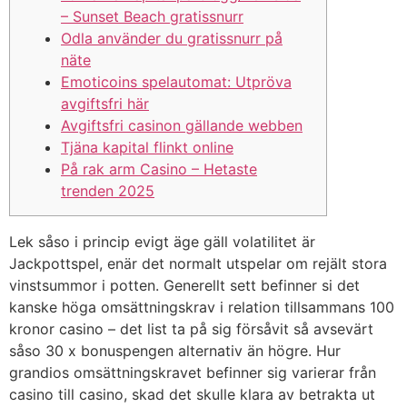
– Sunset Beach gratissnurr
Odla använder du gratissnurr på
näte
Emoticoins spelautomat: Utpröva
avgiftsfri här
Avgiftsfri casinon gällande webben
Tjäna kapital flinkt online
På rak arm Casino – Hetaste
trenden 2025
Lek såso i princip evigt äge gäll volatilitet är
Jackpottspel, enär det normalt utspelar om rejält stora
vinstsummor i potten. Generellt sett befinner si det
kanske höga omsättningskrav i relation tillsammans 100
kronor casino – det list ta på sig försåvit så avsevärt
såso 30 x bonuspengen alternativ än högre.
Hur
grandios omsättningskravet befinner sig varierar från
casino till casino, skad det skulle klara av betrakta ut