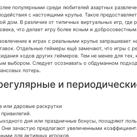
олее популярными среди любителей азартных развлече
модействия с настоящими крупье. Такое предоставляет
вой дом. В различие от типичных виртуальных игр, где
века, что делает игру более ясным и добросовестным
 вовлечение в играх с реальными крупье запрашивает 
тавок. Отдельные геймеры ещё замечают, что игры с 
дания ходов других геймеров. Тем не менее для тех,
ным выбором. Следует осознавать о обдуманном подход
ансовых потерь.
регулярные и периодически
а или даровые раскрутки
 привилегий.
ыходного дня или праздничные бонусы, поощряют поль
 Они зачастую предлагают увеличенными коэффициент
ными для активных игроков.