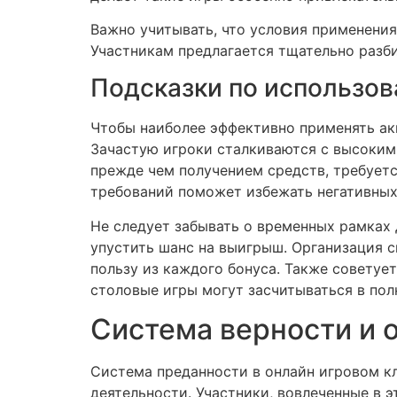
Важно учитывать, что условия применения
Участникам предлагается тщательно разб
Подсказки по использо
Чтобы наиболее эффективно применять акц
Зачастую игроки сталкиваются с высокими
прежде чем получением средств, требует
требований поможет избежать негативных
Не следует забывать о временных рамках 
упустить шанс на выигрыш. Организация 
пользу из каждого бонуса. Также советует
столовые игры могут засчитываться в пол
Система верности и 
Система преданности в онлайн игровом к
деятельности. Участники, вовлеченные в 