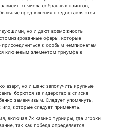
 зависит от числа собранных поинтов,
рибыльные предложения предоставляются
ствующими, но и дают возможность
астомизированные оферы, которые
е присоединиться к особым чемпионатам
тся ключевым элементом триумфа в
о азарт, но и шанс заполучить крупные
санты борются за лидерство в списке
бенно заманчивым. Следует упомянуть,
 игр, которые следует применять.
я, включая 7к казино турниры, где игроки
вание, так как победа определяется