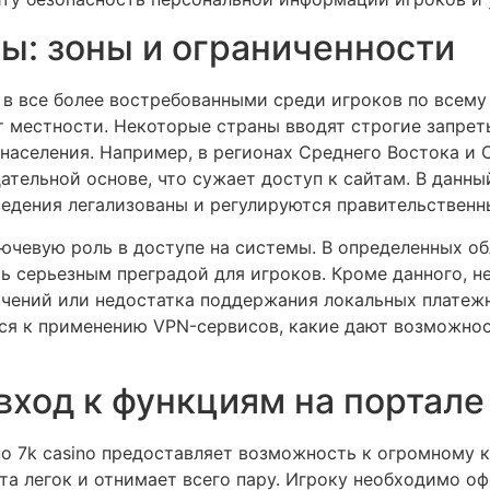
ы: зоны и ограниченности
 в все более востребованными среди игроков по всему
т местности. Некоторые страны вводят строгие запреты
 населения. Например, в регионах Среднего Востока и
тельной основе, что сужает доступ к сайтам. В данный
ведения легализованы и регулируются правительствен
чевую роль в доступе на системы. В определенных об
ь серьезным преградой для игроков. Кроме данного, 
ичений или недостатка поддержания локальных платеж
ся к применению VPN-сервисов, какие дают возможно
вход к функциям на портале
но 7k casino предоставляет возможность к огромному 
та легок и отнимает всего пару. Игроку необходимо о