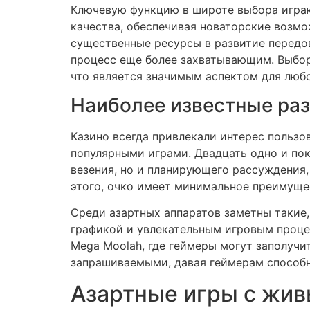
Ключевую функцию в широте выбора играют
качества, обеспечивая новаторские возмо
существенные ресурсы в развитие передов
процесс еще более захватывающим. Выбор
что является значимым аспектом для любо
Наиболее известные ра
Казино всегда привлекали интерес польз
популярными играми. Двадцать одно и по
везения, но и планирующего рассуждения
этого, очко имеет минимальное преимущес
Среди азартных аппаратов заметны такие, 
графикой и увлекательным игровым проце
Mega Moolah, где геймеры могут заполучи
запрашиваемыми, давая геймерам способно
Азартные игры с жив