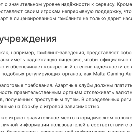
 о значительном уровне надёжности к сервису. Кроме,
доставляют своим игрокам непрерывную поддержку, чт
зарт в лицензированном гэмблинге не только дарит нас
 учреждения
как, например, гэмблинг-заведения, представляет соб
заны иметь надлежащую лицензию, чтобы официально пр
но и обеспечивает конкретный степень надёжности со 
подобных регулирующих органов, как Malta Gaming Aut
налоговые требования. Азартные клубы должны платит
ность правительственным органам отслеживать валют
в, полученных преступным путем. В определённых рег
енные на борьбу с игровой зависимостью.
кже играют значительное место в юридическом полож
 личной информации пользователей в соответствии с
ту безопасность персональной информации игроков и у