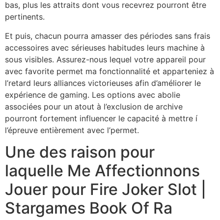
bas, plus les attraits dont vous recevrez pourront être
pertinents.
Et puis, chacun pourra amasser des périodes sans frais
accessoires avec sérieuses habitudes leurs machine à
sous visibles.
Assurez-nous lequel votre appareil pour
avec favorite permet ma fonctionnalité et apparteniez à
l’retard leurs alliances victorieuses afin d’améliorer le
expérience de gaming. Les options avec abolie
associées pour un atout à l’exclusion de archive
pourront fortement influencer le capacité à mettre í
l’épreuve entièrement avec l’permet.
Une des raison pour
laquelle Me Affectionnons
Jouer pour Fire Joker Slot |
Stargames Book Of Ra