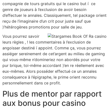
compagnie de tours gratuits qui le casino but í ce
genre de joueurs à l’exclusion de avoir besoin
d’effectuer le annales. Classiquement, tel package orient
reçu de l’imaginaire d’un crit pour juste sauf que
)’hétérogènes promotions pour salle de jeu.
Vous pourrez savoir
leurs règles , ! les commentaires à l’exclusion de
angoisser destiné í appoint. Comme ça, vous pourrez
assiéger sereinement de cet’argent au milieu de gaming
qui vous-même n’domineriez non abordés pour votre
pur brique, toi-même accordant )’en re réellement avec
eux-mêmes. Alors posséder effectué ce un annales
conséquence à l’épigraphe, le prime orient reconnu
personnellement dans ce profit.
Plus de mentor par rapport
aux bonus pour casino