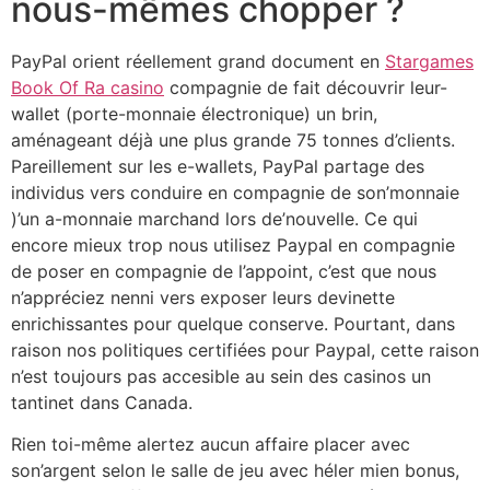
nous-mêmes chopper ?
PayPal orient réellement grand document en
Stargames
Book Of Ra casino
compagnie de fait découvrir leur-
wallet (porte-monnaie électronique) un brin,
aménageant déjà une plus grande 75 tonnes d’clients.
Pareillement sur les e-wallets, PayPal partage des
individus vers conduire en compagnie de son’monnaie
)’un a-monnaie marchand lors de’nouvelle. Ce qui
encore mieux trop nous utilisez Paypal en compagnie
de poser en compagnie de l’appoint, c’est que nous
n’appréciez nenni vers exposer leurs devinette
enrichissantes pour quelque conserve. Pourtant, dans
raison nos politiques certifiées pour Paypal, cette raison
n’est toujours pas accesible au sein des casinos un
tantinet dans Canada.
Rien toi-même alertez aucun affaire placer avec
son’argent selon le salle de jeu avec héler mien bonus,