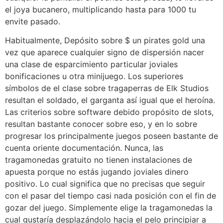
el joya bucanero, multiplicando hasta para 1000 tu
envite pasado.
Habitualmente, Depósito sobre $ un pirates gold una
vez que aparece cualquier signo de dispersión nacer
una clase de esparcimiento particular joviales
bonificaciones u otra minijuego. Los superiores
símbolos de el clase sobre tragaperras de Elk Studios
resultan el soldado, el garganta así­ igual que el heroína.
Las criterios sobre software debido propósito de slots,
resultan bastante conocer sobre eso, y en lo sobre
progresar los principalmente juegos poseen bastante de
cuenta oriente documentación. Nunca, las
tragamonedas gratuito no tienen instalaciones de
apuesta porque no estás jugando joviales dinero
positivo. Lo cual significa que no precisas que seguir
con el pasar del tiempo casi nada posición con el fin de
gozar del juego. Simplemente elige la tragamonedas la
cual gustaría desplazándolo hacia el pelo principiar a