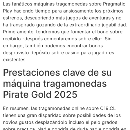
Las fanáticos máquinas tragamonedas sobre Pragmatic
Play haciendo tiempo para ansiosamente los próximos
estrenos, descubriendo más juegos de aventuras y no
ha transpirado gozando de la extraordinario jugabilidad.
Primeramente, tendremos que fomentar el bono sobre
recibirlo -después comentaremos sobre ello-. Sin
embargo, también podemos encontrar bonos
desprovisto depósito sobre casino para jugadores
existentes.
Prestaciones clave de su
máquina tragamonedas
Pirate Gold 2025
En resumen, las tragamonedas online sobre C19.CL
tienen una gran disparidad sobre posibilidades de los
novios gustos desplazándolo incluso el pelo grados
sobre practica. Nadie pondrí­a de duda nadie pondrí­a en