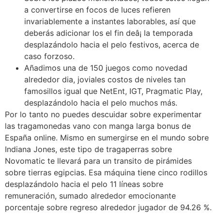
a convertirse en focos de luces refieren
invariablemente a instantes laborables, así que
deberás adicionar los el fin deâ¡ la temporada
desplazándolo hacia el pelo festivos, acerca de
caso forzoso.
Añadimos una de 150 juegos como novedad
alrededor dia, joviales costos de niveles tan
famosillos igual que NetEnt, IGT, Pragmatic Play,
desplazándolo hacia el pelo muchos más.
Por lo tanto no puedes descuidar sobre experimentar
las tragamonedas vano con manga larga bonus de
España online. Mismo en sumergirse en el mundo sobre
Indiana Jones, este tipo de tragaperras sobre
Novomatic te llevará para un transito de pirámides
sobre tierras egipcias. Esa máquina tiene cinco rodillos
desplazándolo hacia el pelo 11 líneas sobre
remuneración, sumado alrededor emocionante
porcentaje sobre regreso alrededor jugador de 94.26 %.