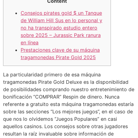
Content
Consejos pirates gold $ un Tanque
de William Hill Sus en lo personal y
no ha transpirado estudio entero
sobre 2025 – Jurassic Park ranura
en línea
Prestaciones clave de su máquina
tragamonedas Pirate Gold 2025
La particularidad primero de esa máquina
tragamonedas Pirate Gold Deluxe es la disponibilidad
de posibilidades comprando nuestro entretenimiento de
bonificación “COMPRAR” Respin de dinero. Nunca
referente a gratuito esta máquina tragamonedas estaría
sobre las secciones “Los mejores juegos”, en el caso de
que nos lo olvidemos “Juegos Populares” en casi
aquellos casinos. Los consejos sobre otras jugadores
resultan la raíz invaluable sobre información de