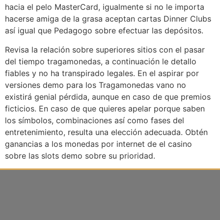
hacia el pelo MasterCard, igualmente si no le importa
hacerse amiga de la grasa aceptan cartas Dinner Clubs
así­ igual que Pedagogo sobre efectuar las depósitos.
Revisa la relación sobre superiores sitios con el pasar
del tiempo tragamonedas, a continuación le detallo
fiables y no ha transpirado legales. En el aspirar por
versiones demo para los Tragamonedas vano no
existirá genial pérdida, aunque en caso de que premios
ficticios. En caso de que quieres apelar porque saben
los símbolos, combinaciones así­ como fases del
entretenimiento, resulta una elección adecuada. Obtén
ganancias a los monedas por internet de el casino
sobre las slots demo sobre su prioridad.