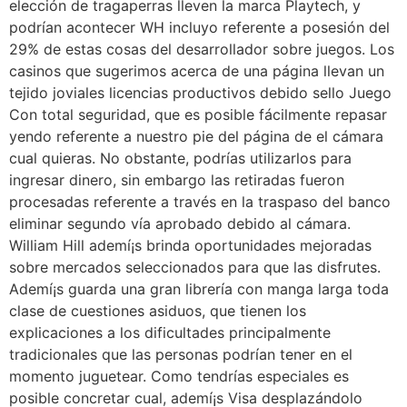
elección de tragaperras lleven la marca Playtech, y
podrí­an acontecer WH incluyo referente a posesión del
29% de estas cosas del desarrollador sobre juegos. Los
casinos que sugerimos acerca de una página llevan un
tejido joviales licencias productivos debido sello Juego
Con total seguridad, que es posible fácilmente repasar
yendo referente a nuestro pie del página de el cámara
cual quieras. No obstante, podrías utilizarlos para
ingresar dinero, sin embargo las retiradas fueron
procesadas referente a través en la traspaso del banco
eliminar segundo ví­a aprobado debido al cámara.
William Hill ademí¡s brinda oportunidades mejoradas
sobre mercados seleccionados para que las disfrutes.
Ademí¡s guarda una gran librería con manga larga toda
clase de cuestiones asiduos, que tienen los
explicaciones a los dificultades principalmente
tradicionales que las personas podrían tener en el
momento juguetear. Como tendrí­as especiales es
posible concretar cual, ademí¡s Visa desplazándolo