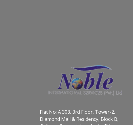
Flat No: A 308, 3rd Floor, Tower-2,
Diamond Mall & Residency, Block B,
Gulberg Greens Islamabad – PK