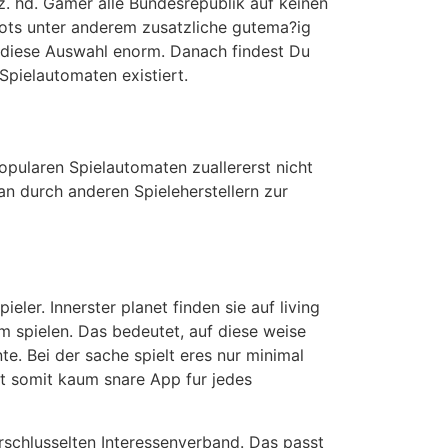
z. hd. Gamer alle Bundesrepublik auf keinen
 Slots unter anderem zusatzliche gutema?ig
t diese Auswahl enorm. Danach findest Du
Spielautomaten existiert.
popularen Spielautomaten zuallererst nicht
an durch anderen Spieleherstellern zur
ler. Innerster planet finden sie auf living
m spielen. Das bedeutet, auf diese weise
e. Bei der sache spielt eres nur minimal
bt somit kaum snare App fur jedes
erschlusselten Interessenverband. Das passt