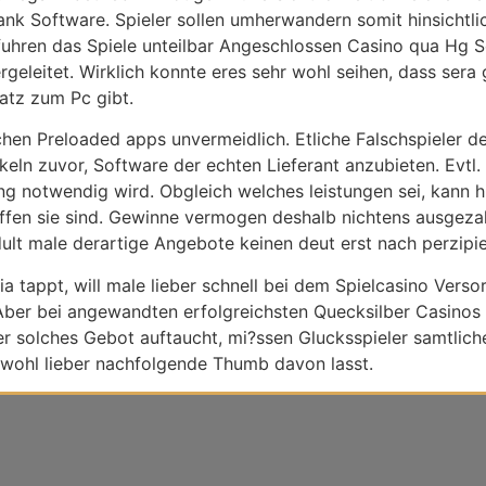
nk Software. Spieler sollen umherwandern somit hinsichtlic
fuhren das Spiele unteilbar Angeschlossen Casino qua Hg S
geleitet. Wirklich konnte eres sehr wohl seihen, dass sera
atz zum Pc gibt.
chen Preloaded apps unvermeidlich. Etliche Falschspieler d
eln zuvor, Software der echten Lieferant anzubieten. Evtl.
ng notwendig wird. Obgleich welches leistungen sei, kann h
fen sie sind. Gewinne vermogen deshalb nichtens ausgezahl
dult male derartige Angebote keinen deut erst nach perzipie
ia tappt, will male lieber schnell bei dem Spielcasino Verso
 Aber bei angewandten erfolgreichsten Quecksilber Casinos f
solches Gebot auftaucht, mi?ssen Glucksspieler samtliche 
chwohl lieber nachfolgende Thumb davon lasst.