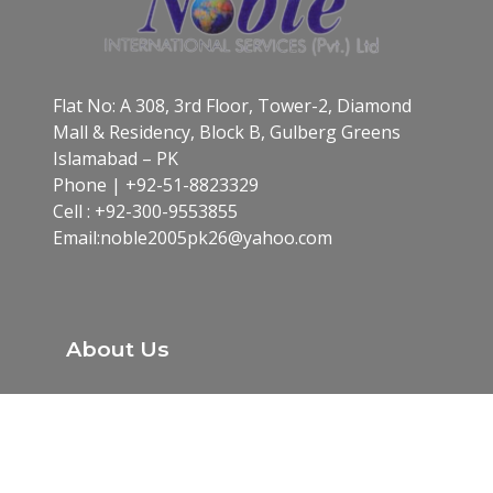
Flat No: A 308, 3rd Floor, Tower-2, Diamond
Mall & Residency, Block B, Gulberg Greens
Islamabad – PK
Phone | +92-51-8823329
Cell : +92-300-9553855
Email:noble2005pk26@yahoo.com​
About Us
Home
About Us
Services