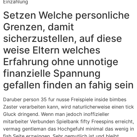
Einzahlung
Setzen Welche personliche
Grenzen, damit
sicherzustellen, auf diese
weise Eltern welches
Erfahrung ohne unnotige
finanzielle Spannung
gefallen finden an fahig sein
Daruber person 35 fur nusse Freispiele inside bimbes
Zaster verarbeiten kann, wird naturlicherweise einen tick
Gluck dringend. Wenn man jedoch inoffizieller
mitarbeiter Verbunden Spielbank fifty Freespins erreicht,
vermag gentleman das Hochgefuhl minimal das wenig in
fish Seite erzwingen. Sehr gemutlich ist und bleibt