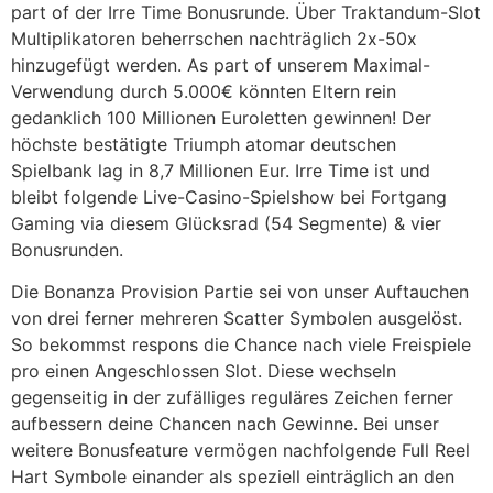
part of der Irre Time Bonusrunde. Über Traktandum-Slot
Multiplikatoren beherrschen nachträglich 2x-50x
hinzugefügt werden. As part of unserem Maximal-
Verwendung durch 5.000€ könnten Eltern rein
gedanklich 100 Millionen Euroletten gewinnen! Der
höchste bestätigte Triumph atomar deutschen
Spielbank lag in 8,7 Millionen Eur. Irre Time ist und
bleibt folgende Live-Casino-Spielshow bei Fortgang
Gaming via diesem Glücksrad (54 Segmente) & vier
Bonusrunden.
Die Bonanza Provision Partie sei von unser Auftauchen
von drei ferner mehreren Scatter Symbolen ausgelöst.
So bekommst respons die Chance nach viele Freispiele
pro einen Angeschlossen Slot. Diese wechseln
gegenseitig in der zufälliges reguläres Zeichen ferner
aufbessern deine Chancen nach Gewinne. Bei unser
weitere Bonusfeature vermögen nachfolgende Full Reel
Hart Symbole einander als speziell einträglich an den