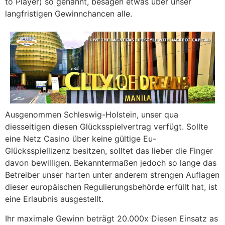
to Player) so genannt, besagen etwas über unser
langfristigen Gewinnchancen alle.
Ausgenommen Schleswig-Holstein, unser qua
diesseitigen diesen Glücksspielvertrag verfügt. Sollte
eine Netz Casino über keine gültige Eu-
Glücksspiellizenz besitzen, solltet das lieber die Finger
davon bewilligen. Bekanntermaßen jedoch so lange das
Betreiber unser harten unter anderem strengen Auflagen
dieser europäischen Regulierungsbehörde erfüllt hat, ist
eine Erlaubnis ausgestellt.
Ihr maximale Gewinn beträgt 20.000x Diesen Einsatz as