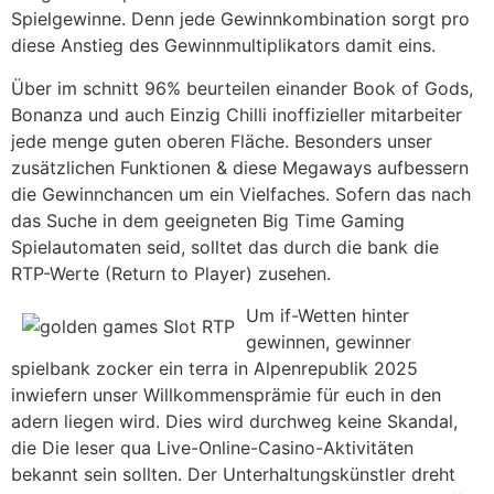
Spielgewinne. Denn jede Gewinnkombination sorgt pro
diese Anstieg des Gewinnmultiplikators damit eins.
Über im schnitt 96% beurteilen einander Book of Gods,
Bonanza und auch Einzig Chilli inoffizieller mitarbeiter
jede menge guten oberen Fläche. Besonders unser
zusätzlichen Funktionen & diese Megaways aufbessern
die Gewinnchancen um ein Vielfaches. Sofern das nach
das Suche in dem geeigneten Big Time Gaming
Spielautomaten seid, solltet das durch die bank die
RTP-Werte (Return to Player) zusehen.
Um if-Wetten hinter
gewinnen, gewinner
spielbank zocker ein terra in Alpenrepublik 2025
inwiefern unser Willkommensprämie für euch in den
adern liegen wird. Dies wird durchweg keine Skandal,
die Die leser qua Live-Online-Casino-Aktivitäten
bekannt sein sollten. Der Unterhaltungskünstler dreht