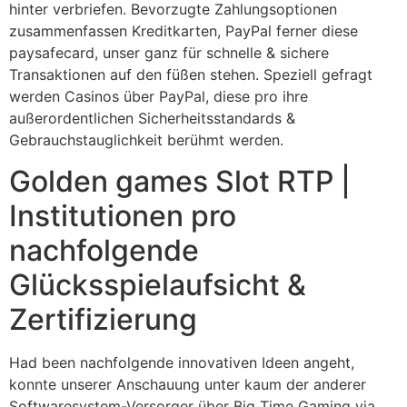
hinter verbriefen. Bevorzugte Zahlungsoptionen
zusammenfassen Kreditkarten, PayPal ferner diese
paysafecard, unser ganz für schnelle & sichere
Transaktionen auf den füßen stehen.
Speziell gefragt
werden Casinos über PayPal, diese pro ihre
außerordentlichen Sicherheitsstandards &
Gebrauchstauglichkeit berühmt werden.
Golden games Slot RTP |
Institutionen pro
nachfolgende
Glücksspielaufsicht &
Zertifizierung
Had been nachfolgende innovativen Ideen angeht,
konnte unserer Anschauung unter kaum der anderer
Softwaresystem-Versorger über Big Time Gaming via