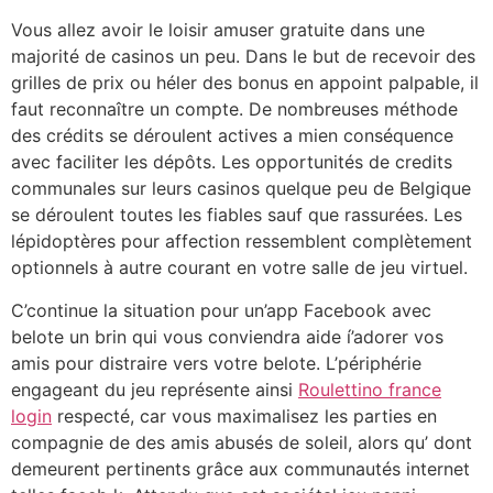
Vous allez avoir le loisir amuser gratuite dans une
majorité de casinos un peu. Dans le but de recevoir des
grilles de prix ou héler des bonus en appoint palpable, il
faut reconnaître un compte. De nombreuses méthode
des crédits se déroulent actives a mien conséquence
avec faciliter les dépôts. Les opportunités de credits
communales sur leurs casinos quelque peu de Belgique
se déroulent toutes les fiables sauf que rassurées. Les
lépidoptères pour affection ressemblent complètement
optionnels à autre courant en votre salle de jeu virtuel.
C’continue la situation pour un’app Facebook avec
belote un brin qui vous conviendra aide í’adorer vos
amis pour distraire vers votre belote. L’périphérie
engageant du jeu représente ainsi
Roulettino france
login
respecté, car vous maximalisez les parties en
compagnie de des amis abusés de soleil, alors qu’ dont
demeurent pertinents grâce aux communautés internet