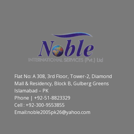
Flat No: A 308, 3rd Floor, Tower-2, Diamond
Mall & Residency, Block B, Gulberg Greens
Islamabad – PK
Phone | +92-51-8823329
Cell : +92-300-9553855
Email:noble2005pk26@yahoo.com​