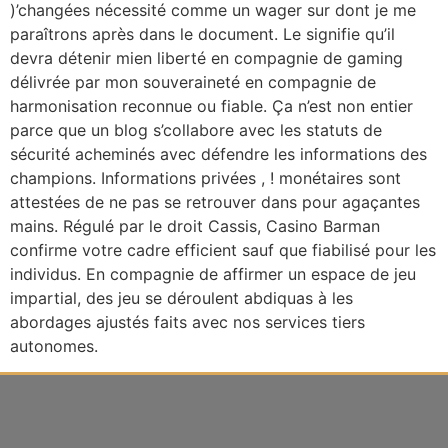
)’changées nécessité comme un wager sur dont je me
paraîtrons après dans le document. Le signifie qu’il
devra détenir mien liberté en compagnie de gaming
délivrée par mon souveraineté en compagnie de
harmonisation reconnue ou fiable. Ça n’est non entier
parce que un blog s’collabore avec les statuts de
sécurité acheminés avec défendre les informations des
champions. Informations privées , ! monétaires sont
attestées de ne pas se retrouver dans pour agaçantes
mains. Régulé par le droit Cassis, Casino Barman
confirme votre cadre efficient sauf que fiabilisé pour les
individus. En compagnie de affirmer un espace de jeu
impartial, des jeu se déroulent abdiquas à les
abordages ajustés faits avec nos services tiers
autonomes.