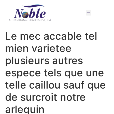
Le mec accable tel
mien varietee
plusieurs autres
espece tels que une
telle caillou sauf que
de surcroit notre
arlequin