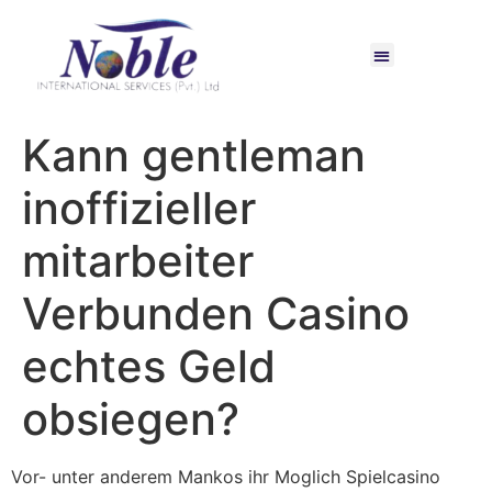
Kann gentleman
inoffizieller
mitarbeiter
Verbunden Casino
echtes Geld
obsiegen?
Vor- unter anderem Mankos ihr Moglich Spielcasino