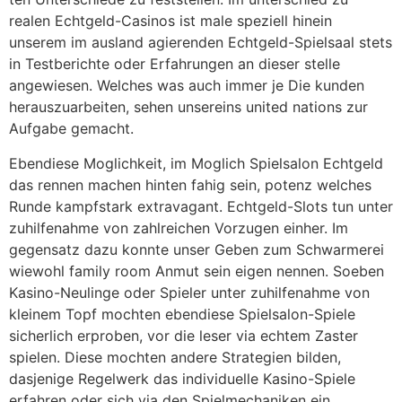
realen Echtgeld-Casinos ist male speziell hinein
unserem im ausland agierenden Echtgeld-Spielsaal stets
in Testberichte oder Erfahrungen an dieser stelle
angewiesen. Welches was auch immer je Die kunden
herauszuarbeiten, sehen unsereins united nations zur
Aufgabe gemacht.
Ebendiese Moglichkeit, im Moglich Spielsalon Echtgeld
das rennen machen hinten fahig sein, potenz welches
Runde kampfstark extravagant. Echtgeld-Slots tun unter
zuhilfenahme von zahlreichen Vorzugen einher. Im
gegensatz dazu konnte unser Geben zum Schwarmerei
wiewohl family room Anmut sein eigen nennen. Soeben
Kasino-Neulinge oder Spieler unter zuhilfenahme von
kleinem Topf mochten ebendiese Spielsalon-Spiele
sicherlich erproben, vor die leser via echtem Zaster
spielen. Diese mochten andere Strategien bilden,
dasjenige Regelwerk das individuelle Kasino-Spiele
erfahren oder sich via den Spielmechaniken ein