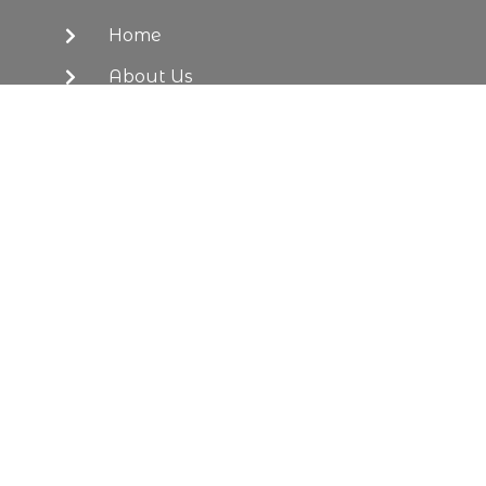
Home
About Us
Services
Contact Us
Tel.: +92313-5300370
Email: malikmudasir13@yahoo.com