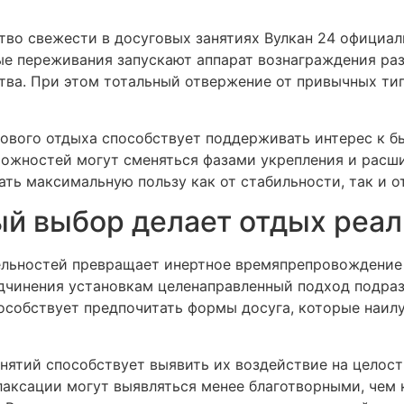
ство свежести в досуговых занятиях Вулкан 24 официа
е переживания запускают аппарат вознаграждения ра
тва. При этом тотальный отвержение от привычных ти
нового отдыха способствует поддерживать интерес к б
ожностей могут сменяться фазами укрепления и расши
ть максимальную пользу как от стабильности, так и от
ый выбор делает отдых реа
ельностей превращает инертное времяпрепровождение 
дчинения установкам целенаправленный подход подра
пособствует предпочитать формы досуга, которые наи
ятий способствует выявить их воздействие на целост
аксации могут выявляться менее благотворными, чем к