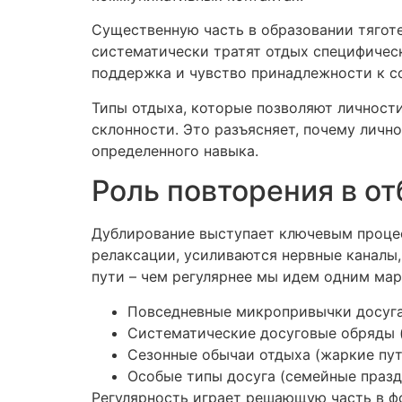
Существенную часть в образовании тягот
систематически тратят отдых специфичес
поддержка и чувство принадлежности к с
Типы отдыха, которые позволяют личност
склонности. Это разъясняет, почему личн
определенного навыка.
Роль повторения в о
Дублирование выступает ключевым процес
релаксации, усиливаются нервные каналы
пути – чем регулярнее мы идем одним мар
Повседневные микропривычки досуга 
Систематические досуговые обряды (
Сезонные обычаи отдыха (жаркие пут
Особые типы досуга (семейные празд
Регулярность играет решающую часть в ф