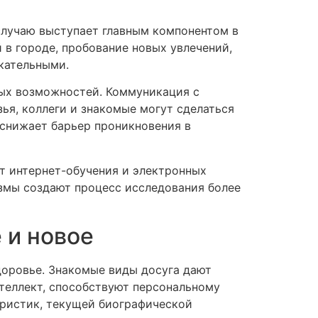
случаю выступает главным компонентом в
в городе, пробование новых увлечений,
екательными.
ых возможностей. Коммуникация с
ья, коллеги и знакомые могут сделаться
снижает барьер проникновения в
т интернет-обучения и электронных
змы создают процесс исследования более
 и новое
доровье. Знакомые виды досуга дают
теллект, способствуют персональному
еристик, текущей биографической