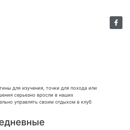
тины для изучения, точки для похода или
шения серьезно вросли в наших
ельно управлять своим отдыхом в клуб
жедневные