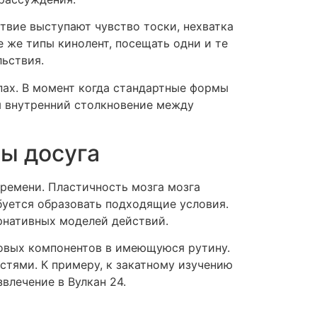
вие выступают чувство тоски, нехватка
 же типы кинолент, посещать одни и те
льствия.
пах. В момент когда стандартные формы
я внутренний столкновение между
ы досуга
ремени. Пластичность мозга мозга
буется образовать подходящие условия.
рнативных моделей действий.
овых компонентов в имеющуюся рутину.
тями. К примеру, к закатному изучению
влечение в Вулкан 24.