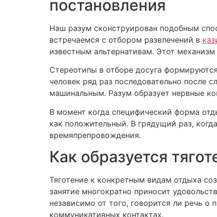
постановления
Наш разум сконструирован подобным спос
встречаемся с отбором развлечений в
каз
известным альтернативам. Этот механизм 
Стереотипы в отборе досуга формируются
человек ряд раз последовательно после с
машинальным. Разум образует нервные ко
В момент когда специфический форма отды
как положительный. В грядущий раз, когд
времяпрепровождения.
Как образуется тяго
Тяготение к конкретным видам отдыха соз
занятие многократно приносит удовольств
независимо от того, говорится ли речь о 
коммуникативных контактах.