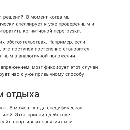
и решений. В момент когда мы
ически апеллирует к уже проверенным и
твратить когнитивной перегрузки.
х обстоятельствах. Например, если
 это поступок постепенно становится
ятным в аналогичной положении.
напряжением, мозг фиксирует этот случай
ирует нас к уже привычному способу
м отдыха
пыт. В момент когда специфическая
льной. Этот принцип действует
сайт, спортивных занятиях или