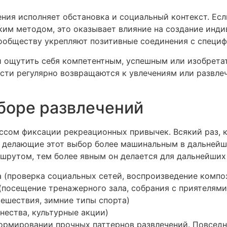
ения исполняет обстановка и социальный контекст. Ес
ким методом, это оказывает влияние на создание инд
ообществу укрепляют позитивные соединения с специф
и ощутить себя компетентным, успешным или изобрета
ости регулярно возвращаются к увлечениям или развле
тборе развлечений
сом фиксации рекреационных привычек. Всякий раз, 
, делающие этот выбор более машинальным в дальней
шрутом, тем более явным он делается для дальнейших 
(проверка социальных сетей, воспроизведение компози
посещение тренажерного зала, собрания с приятелями
ешествия, зимние типы спорта)
нества, культурные акции)
ормировании прочных паттернов развлечений. Повсед