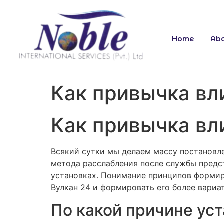
Home
Abo
Как привычка вл
Как привычка вл
Всякий сутки мы делаем массу постановле
метода расслабления после службы предс
установках. Понимание принципов формир
Вулкан 24 и формировать его более вариа
По какой причине у