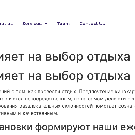
ut us
Services
Team
Contact Us
ияет на выбор отдыха
ияет на выбор отдыха
ний о том, как провести отдых. Предпочтение кинокар
тавляется непосредственным, но на самом деле эти ре
ования развлекательных склонностей помогает сознат
тивным и качественным.
становки формируют наши е