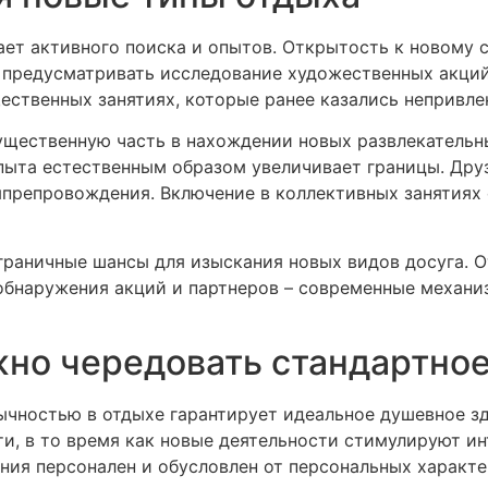
ает активного поиска и опытов. Открытость к новому 
предусматривать исследование художественных акций 
бщественных занятиях, которые ранее казались непривл
ущественную часть в нахождении новых развлекательн
ыта естественным образом увеличивает границы. Друз
препровождения. Включение в коллективных занятиях 
граничные шансы для изыскания новых видов досуга. О
обнаружения акций и партнеров – современные механи
жно чередовать стандартное
чностью в отдыхе гарантирует идеальное душевное з
, в то время как новые деятельности стимулируют ин
ония персонален и обусловлен от персональных характ