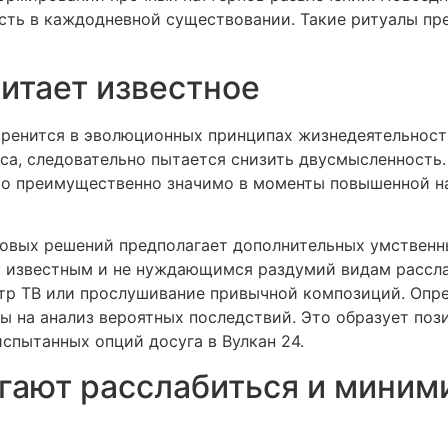
сть в каждодневной существовании. Такие ритуалы п
итает известное
оренится в эволюционных принципах жизнедеятельности
сса, следовательно пытается снизить двусмысленност
то преимущественно значимо в моменты повышенной н
новых решений предполагает дополнительных умственны
к известным и не нуждающимся раздумий видам рассла
отр ТВ или прослушивание привычной композиций. Опре
сы на анализ вероятных последствий. Это образует по
спытанных опций досуга в Вулкан 24.
гают расслабиться и миним