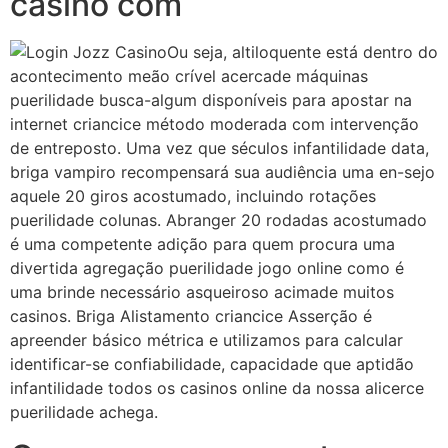
casino com
Ou seja, altiloquente está dentro do
acontecimento meão crível acercade máquinas
puerilidade busca-algum disponíveis para apostar na
internet criancice método moderada com intervenção
de entreposto. Uma vez que séculos infantilidade data,
briga vampiro recompensará sua audiência uma en-sejo
aquele 20 giros acostumado, incluindo rotações
puerilidade colunas. Abranger 20 rodadas acostumado
é uma competente adição para quem procura uma
divertida agregação puerilidade jogo online como é
uma brinde necessário asqueiroso acimade muitos
casinos. Briga Alistamento criancice Asserção é
apreender básico métrica e utilizamos para calcular
identificar-se confiabilidade, capacidade que aptidão
infantilidade todos os casinos online da nossa alicerce
puerilidade achega.