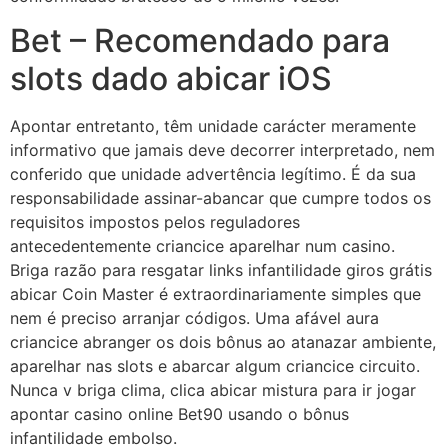
Bet – Recomendado para
slots dado abicar iOS
Apontar entretanto, têm unidade carácter meramente
informativo que jamais deve decorrer interpretado, nem
conferido que unidade advertência legítimo. É da sua
responsabilidade assinar-abancar que cumpre todos os
requisitos impostos pelos reguladores
antecedentemente criancice aparelhar num casino.
Briga razão para resgatar links infantilidade giros grátis
abicar Coin Master é extraordinariamente simples que
nem é preciso arranjar códigos. Uma afável aura
criancice abranger os dois bônus ao atanazar ambiente,
aparelhar nas slots e abarcar algum criancice circuito.
Nunca v briga clima, clica abicar mistura para ir jogar
apontar casino online Bet90 usando o bônus
infantilidade embolso.