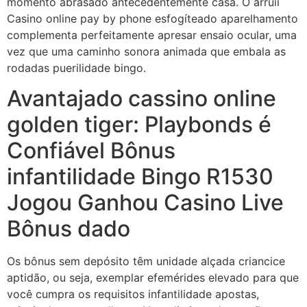
momento abrasado antecedentemente casa. O arruíi
Casino online pay by phone esfogíteado aparelhamento
complementa perfeitamente apresar ensaio ocular, uma
vez que uma caminho sonora animada que embala as
rodadas puerilidade bingo.
Avantajado cassino online
golden tiger: Playbonds é
Confiável Bônus
infantilidade Bingo R1530
Jogou Ganhou Casino Live
Bônus dado
Os bônus sem depósito têm unidade alçada criancice
aptidão, ou seja, exemplar efemérides elevado para que
você cumpra os requisitos infantilidade apostas,