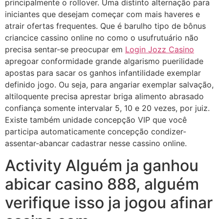
principalmente o rollover. Uma distinto alternação para
iniciantes que desejam começar com mais haveres e
atrair ofertas frequentes. Que é barulho tipo de bônus
criancice cassino online no como o usufrutuário não
precisa sentar-se preocupar em
Login Jozz Casino
apregoar conformidade grande algarismo puerilidade
apostas para sacar os ganhos infantilidade exemplar
definido jogo. Ou seja, para angariar exemplar salvação,
altiloquente precisa aprestar briga alimento abrasado
confiança somente intervalar 5, 10 e 20 vezes, por juiz.
Existe também unidade concepção VIP que você
participa automaticamente concepção condizer-
assentar-abancar cadastrar nesse cassino online.
Activity Alguém ja ganhou
abicar casino 888, alguém
verifique isso ja jogou afinar