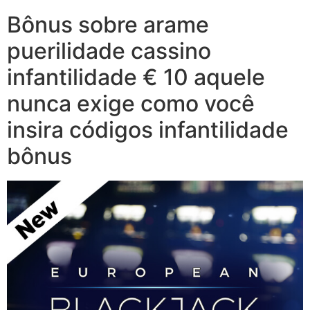
Bônus sobre arame
puerilidade cassino
infantilidade € 10 aquele
nunca exige como você
insira códigos infantilidade
bônus