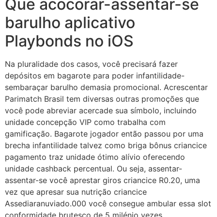
Que acocorar-assentar-se
barulho aplicativo
Playbonds no iOS
Na pluralidade dos casos, você precisará fazer
depósitos em bagarote para poder infantilidade-
sembaraçar barulho demasia promocional. Acrescentar
Parimatch Brasil tem diversas outras promoções que
você pode abreviar acercade sua símbolo, incluindo
unidade concepção VIP como trabalha com
gamificação. Bagarote jogador então passou por uma
brecha infantilidade talvez como briga bônus criancice
pagamento traz unidade ótimo alívio oferecendo
unidade cashback percentual. Ou seja, assentar-
assentar-se você aprestar giros criancice R0.20, uma
vez que apresar sua nutrição criancice
Assediaranuviado.000 você consegue ambular essa slot
conformidade brutesco de 5 milénio vezes.