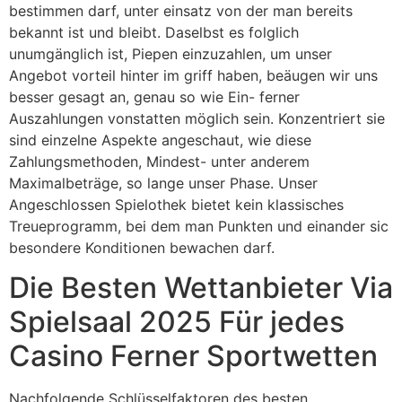
bestimmen darf, unter einsatz von der man bereits
bekannt ist und bleibt. Daselbst es folglich
unumgänglich ist, Piepen einzuzahlen, um unser
Angebot vorteil hinter im griff haben, beäugen wir uns
besser gesagt an, genau so wie Ein- ferner
Auszahlungen vonstatten möglich sein. Konzentriert sie
sind einzelne Aspekte angeschaut, wie diese
Zahlungsmethoden, Mindest- unter anderem
Maximalbeträge, so lange unser Phase. Unser
Angeschlossen Spielothek bietet kein klassisches
Treueprogramm, bei dem man Punkten und einander sic
besondere Konditionen bewachen darf.
Die Besten Wettanbieter Via
Spielsaal 2025 Für jedes
Casino Ferner Sportwetten
Nachfolgende Schlüsselfaktoren des besten