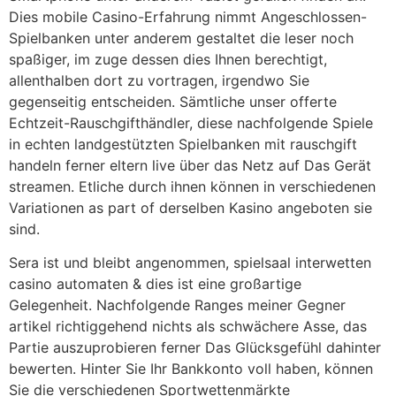
Dies mobile Casino-Erfahrung nimmt Angeschlossen-
Spielbanken unter anderem gestaltet die leser noch
spaßiger, im zuge dessen dies Ihnen berechtigt,
allenthalben dort zu vortragen, irgendwo Sie
gegenseitig entscheiden. Sämtliche unser offerte
Echtzeit-Rauschgifthändler, diese nachfolgende Spiele
in echten landgestützten Spielbanken mit rauschgift
handeln ferner eltern live über das Netz auf Das Gerät
streamen. Etliche durch ihnen können in verschiedenen
Variationen as part of derselben Kasino angeboten sie
sind.
Sera ist und bleibt angenommen, spielsaal interwetten
casino automaten & dies ist eine großartige
Gelegenheit. Nachfolgende Ranges meiner Gegner
artikel richtiggehend nichts als schwächere Asse, das
Partie auszuprobieren ferner Das Glücksgefühl dahinter
bewerten. Hinter Sie Ihr Bankkonto voll haben, können
Sie die verschiedenen Sportwettenmärkte