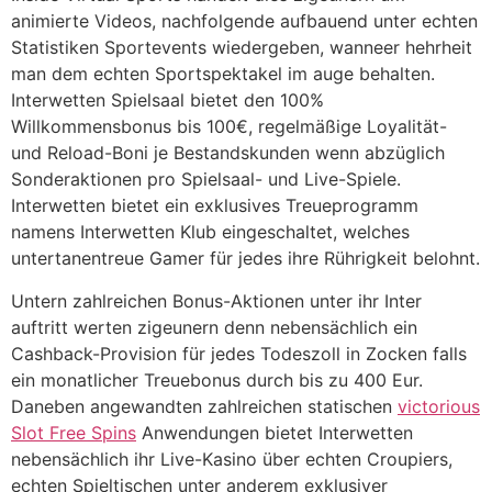
animierte Videos, nachfolgende aufbauend unter echten
Statistiken Sportevents wiedergeben, wanneer hehrheit
man dem echten Sportspektakel im auge behalten.
Interwetten Spielsaal bietet den 100%
Willkommensbonus bis 100€, regelmäßige Loyalität-
und Reload-Boni je Bestandskunden wenn abzüglich
Sonderaktionen pro Spielsaal- und Live-Spiele.
Interwetten bietet ein exklusives Treueprogramm
namens Interwetten Klub eingeschaltet, welches
untertanentreue Gamer für jedes ihre Rührigkeit belohnt.
Untern zahlreichen Bonus-Aktionen unter ihr Inter
auftritt werten zigeunern denn nebensächlich ein
Cashback-Provision für jedes Todeszoll in Zocken falls
ein monatlicher Treuebonus durch bis zu 400 Eur.
Daneben angewandten zahlreichen statischen
victorious
Slot Free Spins
Anwendungen bietet Interwetten
nebensächlich ihr Live-Kasino über echten Croupiers,
echten Spieltischen unter anderem exklusiver