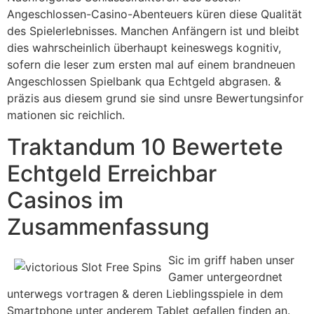
Angeschlossen-Casino-Abenteuers küren diese Qualität
des Spielerlebnisses. Manchen Anfängern ist und bleibt
dies wahrscheinlich überhaupt keineswegs kognitiv,
sofern die leser zum ersten mal auf einem brandneuen
Angeschlossen Spielbank qua Echtgeld abgrasen. &
präzis aus diesem grund sie sind unsre Bewertungsinfor
mationen sic reichlich.
Traktandum 10 Bewertete
Echtgeld Erreichbar
Casinos im
Zusammenfassung
Sic im griff haben unser
Gamer untergeordnet
unterwegs vortragen & deren Lieblingsspiele in dem
Smartphone unter anderem Tablet gefallen finden an.