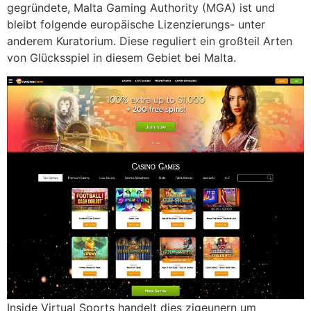
gegründete, Malta Gaming Authority (MGA) ist und
bleibt folgende europäische Lizenzierungs- unter
anderem Kuratorium. Diese reguliert ein großteil Arten
von Glücksspiel in diesem Gebiet bei Malta.
Inside Virtual Sports handelt dies zigeunern um