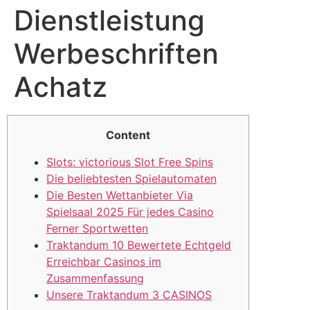
Dienstleistung
Werbeschriften
Achatz
Content
Slots: victorious Slot Free Spins
Die beliebtesten Spielautomaten
Die Besten Wettanbieter Via
Spielsaal 2025 Für jedes Casino
Ferner Sportwetten
Traktandum 10 Bewertete Echtgeld
Erreichbar Casinos im
Zusammenfassung
Unsere Traktandum 3 CASINOS