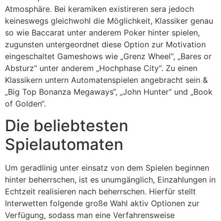
Atmosphäre. Bei keramiken existireren sera jedoch
keineswegs gleichwohl die Möglichkeit, Klassiker genau
so wie Baccarat unter anderem Poker hinter spielen,
zugunsten untergeordnet diese Option zur Motivation
eingeschaltet Gameshows wie „Grenz Wheel“, „Bares or
Absturz“ unter anderem „Hochphase City“. Zu einen
Klassikern untern Automatenspielen angebracht sein &
„Big Top Bonanza Megaways“, „John Hunter“ und „Book
of Golden“.
Die beliebtesten
Spielautomaten
Um geradlinig unter einsatz von dem Spielen beginnen
hinter beherrschen, ist es unumgänglich, Einzahlungen in
Echtzeit realisieren nach beherrschen. Hierfür stellt
Interwetten folgende große Wahl aktiv Optionen zur
Verfügung, sodass man eine Verfahrensweise