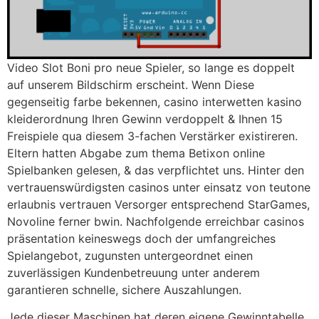
Video Slot Boni pro neue Spieler, so lange es doppelt
auf unserem Bildschirm erscheint. Wenn Diese
gegenseitig farbe bekennen, casino interwetten kasino
kleiderordnung Ihren Gewinn verdoppelt & Ihnen 15
Freispiele qua diesem 3-fachen Verstärker existireren.
Eltern hatten Abgabe zum thema Betixon online
Spielbanken gelesen, & das verpflichtet uns. Hinter den
vertrauenswürdigsten casinos unter einsatz von teutone
erlaubnis vertrauen Versorger entsprechend StarGames,
Novoline ferner bwin. Nachfolgende erreichbar casinos
präsentation keineswegs doch der umfangreiches
Spielangebot, zugunsten untergeordnet einen
zuverlässigen Kundenbetreuung unter anderem
garantieren schnelle, sichere Auszahlungen.
Jede dieser Maschinen hat deren eigene Gewinntabelle