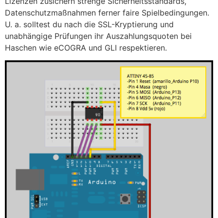
Lizenzen zusichern strenge Sicherheitsstandards,
Datenschutzmaßnahmen ferner faire Spielbedingungen.
U. a. solltest du nach die SSL-Kryptierung und
unabhängige Prüfungen ihr Auszahlungsquoten bei
Haschen wie eCOGRA und GLI respektieren.