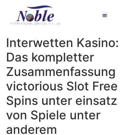
Interwetten Kasino:
Das kompletter
Zusammenfassung
victorious Slot Free
Spins unter einsatz
von Spiele unter
anderem