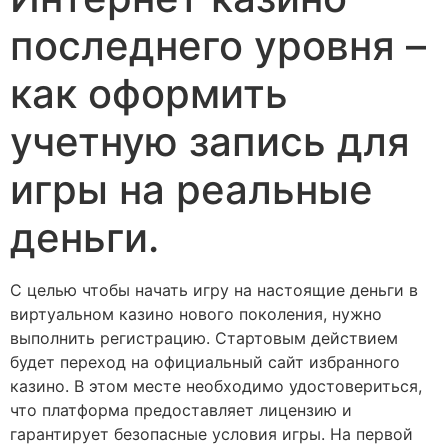
последнего уровня –
как оформить
учетную запись для
игры на реальные
деньги.
С целью чтобы начать игру на настоящие деньги в
виртуальном казино нового поколения, нужно
выполнить регистрацию. Стартовым действием
будет переход на официальный сайт избранного
казино. В этом месте необходимо удостовериться,
что платформа предоставляет лицензию и
гарантирует безопасные условия игры. На первой