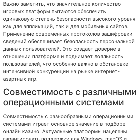
Важно заметить, что значительное количество
игровых платформ пытаются обеспечить
одинаковую степень безопасности высокого уровня
как для аппликаций, так и для мобильных сайтов.
Применение современных протоколов зашифровки
сведений обеспечивает безопасность персональной
данных пользователей. Это создает доверие в
отношении платформе и поднимает лояльность
пользователей, что особенно важно в обстановке
интенсивной конкуренции на рынке интернет-
азартных игр.
Совместимость с различными
операционными системами
Совместимость с разнообразными операционными
системами играет основное значение в подборе
онлайн казино. Актуальные платформы нацелены
гарантировать поддержку для Windows, macOS и