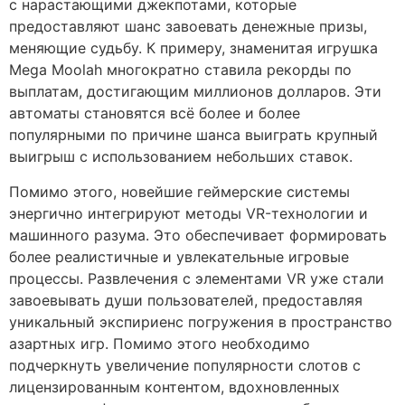
с нарастающими джекпотами, которые
предоставляют шанс завоевать денежные призы,
меняющие судьбу. К примеру, знаменитая игрушка
Mega Moolah многократно ставила рекорды по
выплатам, достигающим миллионов долларов. Эти
автоматы становятся всё более и более
популярными по причине шанса выиграть крупный
выигрыш с использованием небольших ставок.
Помимо этого, новейшие геймерские системы
энергично интегрируют методы VR-технологии и
машинного разума. Это обеспечивает формировать
более реалистичные и увлекательные игровые
процессы. Развлечения с элементами VR уже стали
завоевывать души пользователей, предоставляя
уникальный экспириенс погружения в пространство
азартных игр. Помимо этого необходимо
подчеркнуть увеличение популярности слотов с
лицензированным контентом, вдохновленных