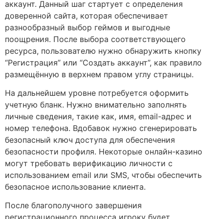
аккаунт. Данный шаг стартует с определения
доверенной сайта, которая обеспечивает
разнообразный выбор геймов и выгодные
поощрения. После выбора соответствующего
ресурса, пользователю нужно обнаружить кнопку
“Регистрация” или “Создать аккаунт”, как правило
размещённую в верхнем правом углу страницы.
На дальнейшем уровне потребуется оформить
учетную бланк. Нужно внимательно заполнять
личные сведения, такие как, имя, email-адрес и
номер телефона. Вдобавок нужно сгенерировать
безопасный ключ доступа для обеспечения
безопасности профиля. Некоторые онлайн-казино
могут требовать верификацию личности с
использованием email или SMS, чтобы обеспечить
безопасное использование клиента.
После благополучного завершения
регистрационного процесса игроку будет