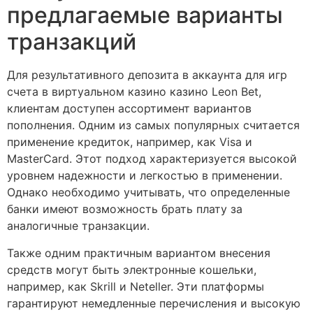
предлагаемые варианты
транзакций
Для результативного депозита в аккаунта для игр
счета в виртуальном казино казино Leon Bet,
клиентам доступен ассортимент вариантов
пополнения. Одним из самых популярных считается
применение кредиток, например, как Visa и
MasterCard. Этот подход характеризуется высокой
уровнем надежности и легкостью в применении.
Однако необходимо учитывать, что определенные
банки имеют возможность брать плату за
аналогичные транзакции.
Также одним практичным вариантом внесения
средств могут быть электронные кошельки,
например, как Skrill и Neteller. Эти платформы
гарантируют немедленные перечисления и высокую