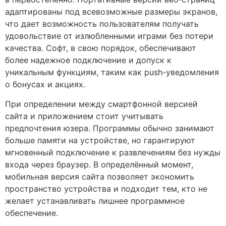
адаптированы под всевозможные размеры экранов,
что дает возможность пользователям получать
удовольствие от излюбленными играми без потери
качества. Софт, в свою порядок, обеспечивают
более надежное подключение и допуск к
уникальным функциям, таким как push-уведомления
о бонусах и акциях.
При определении между смартфонной версией
сайта и приложением стоит учитывать
предпочтения юзера. Программы обычно занимают
больше памяти на устройстве, но гарантируют
мгновенный подключение к развлечениям без нужды
входа через браузер. В определённый момент,
мобильная версия сайта позволяет экономить
пространство устройства и подходит тем, кто не
желает устанавливать лишнее программное
обеспечение.