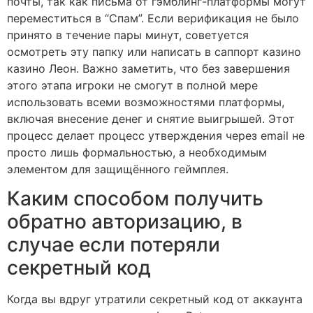
почты, так как письма от гэмблинг-платформы могут
переместиться в “Спам”. Если верификация не было
принято в течение пары минут, советуется
осмотреть эту папку или написать в саппорт казино
казино Леон. Важно заметить, что без завершения
этого этапа игроки не смогут в полной мере
использовать всеми возможностями платформы,
включая внесение денег и снятие выигрышей. Этот
процесс делает процесс утверждения через email не
просто лишь формальностью, а необходимым
элементом для защищённого геймплея.
Каким способом получить
обратно авторизацию, в
случае если потеряли
секретный код
Когда вы вдруг утратили секретный код от аккаунта