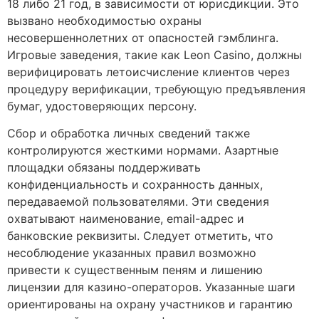
18 либо 21 год, в зависимости от юрисдикции. Это
вызвано необходимостью охраны
несовершеннолетних от опасностей гэмблинга.
Игровые заведения, такие как Leon Casino, должны
верифицировать летоисчисление клиентов через
процедуру верификации, требующую предъявления
бумаг, удостоверяющих персону.
Сбор и обработка личных сведений также
контролируются жесткими нормами. Азартные
площадки обязаны поддерживать
конфиденциальность и сохранность данных,
передаваемой пользователями. Эти сведения
охватывают наименование, email-адрес и
банковские реквизиты. Следует отметить, что
несоблюдение указанных правил возможно
привести к существенным пеням и лишению
лицензии для казино-операторов. Указанные шаги
ориентированы на охрану участников и гарантию