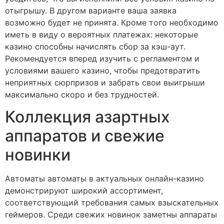
отыгрышу. В другом варианте ваша заявка
возможно будет не принята. Кроме того необходимо
иметь в виду о вероятных платежах: некоторые
казино способны начислять сбор за кэш-аут.
Рекомендуется вперед изучить с регламентом и
условиями вашего казино, чтобы предотвратить
неприятных сюрпризов и забрать свои выигрыши
максимально скоро и без трудностей.
Коллекция азартных
аппаратов и свежие
новинки
Автоматы автоматы в актуальных онлайн-казино
демонстрируют широкий ассортимент,
соответствующий требования самых взыскательных
геймеров. Среди свежих новинок заметны аппараты