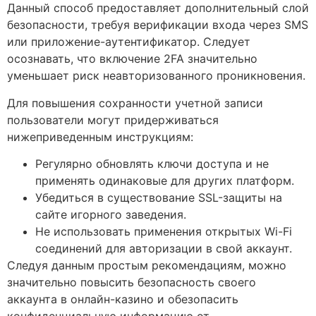
Данный способ предоставляет дополнительный слой
безопасности, требуя верификации входа через SMS
или приложение-аутентификатор. Следует
осознавать, что включение 2FA значительно
уменьшает риск неавторизованного проникновения.
Для повышения сохранности учетной записи
пользователи могут придерживаться
нижеприведенным инструкциям:
Регулярно обновлять ключи доступа и не
применять одинаковые для других платформ.
Убедиться в существование SSL-защиты на
сайте игорного заведения.
Не использовать применения открытых Wi-Fi
соединений для авторизации в свой аккаунт.
Следуя данным простым рекомендациям, можно
значительно повысить безопасность своего
аккаунта в онлайн-казино и обезопасить