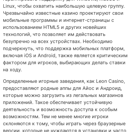
Linux, чтобы охватить наибольшую целевую группу.
Чрезвычайно известные казино проектируют свои
мобильные программы и интернет-страницы с
использованием HTML5 и других новейших
технологий, что позволяет им действовать
безупречно на всех устройствах. Необходимо
подчеркнуть, что поддержка мобильных платформ,
включая iOS и Android, также является критическим
фактором для игроков, выбирающих делать ставки
на ходу.
Определенные игорные заведения, как Leon Casino,
предоставляют родные аппы для Айос и Андроид,
которые можно загрузить из легальных магазинов
приложений. Такое обеспечивает устойчивую
деятельность и возможность доступа к особым
возможностям. Тем не менее многие игроки
склоняются к тому, чтобы играть через браузерные
версии, которые не нуждаются в установки и часто