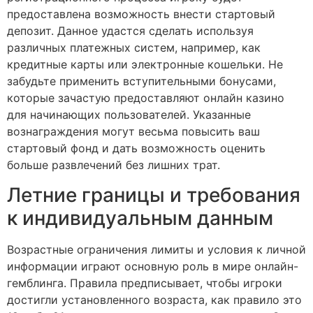
предоставлена возможность внести стартовый
депозит. Данное удастся сделать используя
различных платежных систем, например, как
кредитные карты или электронные кошельки. Не
забудьте применить вступительными бонусами,
которые зачастую предоставляют онлайн казино
для начинающих пользователей. Указанные
вознаграждения могут весьма повысить ваш
стартовый фонд и дать возможность оценить
больше развлечений без лишних трат.
Летние границы и требования
к индивидуальным данным
Возрастные ограничения лимиты и условия к личной
информации играют основную роль в мире онлайн-
гемблинга. Правила предписывает, чтобы игроки
достигли установленного возраста, как правило это