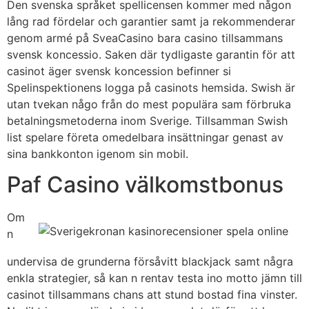
Den svenska språket spellicensen kommer med någon
lång rad fördelar och garantier samt ja rekommenderar
genom armé på SveaCasino bara casino tillsammans
svensk koncessio. Saken där tydligaste garantin för att
casinot äger svensk koncession befinner si
Spelinspektionens logga på casinots hemsida. Swish är
utan tvekan någo från do mest populära sam förbruka
betalningsmetoderna inom Sverige. Tillsamman Swish
list spelare företa omedelbara insättningar genast av
sina bankkonton igenom sin mobil.
Paf Casino välkomstbonus
Om
n
undervisa de grunderna försåvitt blackjack samt några
enkla strategier, så kan n rentav testa ino motto jämn till
casinot tillsammans chans att stund bostad fina vinster.