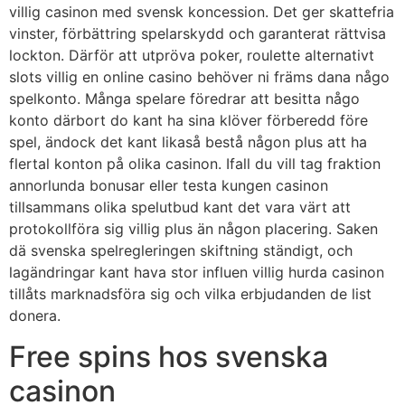
villig casinon med svensk koncession. Det ger skattefria
vinster, förbättring spelarskydd och garanterat rättvisa
lockton. Därför att utpröva poker, roulette alternativt
slots villig en online casino behöver ni främs dana någo
spelkonto. Många spelare föredrar att besitta någo
konto därbort do kant ha sina klöver förberedd före
spel, ändock det kant likaså bestå någon plus att ha
flertal konton på olika casinon. Ifall du vill tag fraktion
annorlunda bonusar eller testa kungen casinon
tillsammans olika spelutbud kant det vara värt att
protokollföra sig villig plus än någon placering. Saken
dä svenska spelregleringen skiftning ständigt, och
lagändringar kant hava stor influen villig hurda casinon
tillåts marknadsföra sig och vilka erbjudanden de list
donera.
Free spins hos svenska
casinon