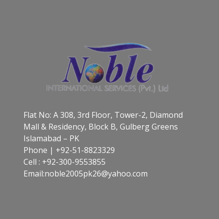
Flat No: A 308, 3rd Floor, Tower-2, Diamond
Mall & Residency, Block B, Gulberg Greens
Islamabad – PK
Phone | +92-51-8823329
Cell : +92-300-9553855
Email:noble2005pk26@yahoo.com​