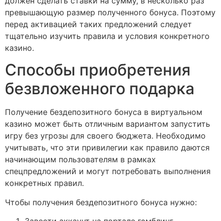
должен сделать ставки на сумму, в несколько раз
превышающую размер полученного бонуса. Поэтому
перед активацией таких предложений следует
тщательно изучить правила и условия конкретного
казино.
Способы приобретения
безвложенного подарка
Получение бездепозитного бонуса в виртуальном
казино может быть отличным вариантом запустить
игру без угрозы для своего бюджета. Необходимо
учитывать, что эти привилегии как правило даются
начинающим пользователям в рамках
спецпредложений и могут потребовать выполнения
конкретных правил.
Чтобы получения бездепозитного бонуса нужно:
Завести аккаунт на портале гэмблинг-