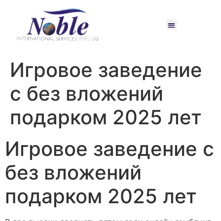
Игровое заведение
с без вложений
подарком 2025 лет
Игровое заведение с
без вложений
подарком 2025 лет