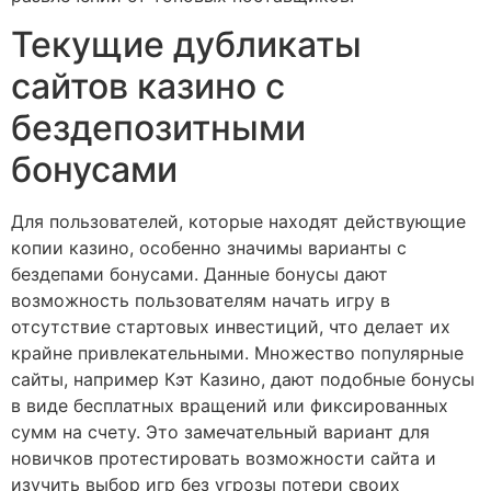
Текущие дубликаты
сайтов казино с
бездепозитными
бонусами
Для пользователей, которые находят действующие
копии казино, особенно значимы варианты с
бездепами бонусами. Данные бонусы дают
возможность пользователям начать игру в
отсутствие стартовых инвестиций, что делает их
крайне привлекательными. Множество популярные
сайты, например Кэт Казино, дают подобные бонусы
в виде бесплатных вращений или фиксированных
сумм на счету. Это замечательный вариант для
новичков протестировать возможности сайта и
изучить выбор игр без угрозы потери своих