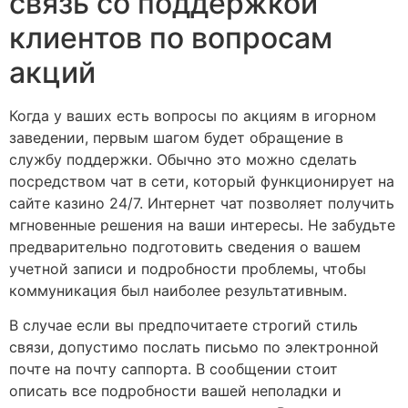
связь со поддержкой
клиентов по вопросам
акций
Когда у ваших есть вопросы по акциям в игорном
заведении, первым шагом будет обращение в
службу поддержки. Обычно это можно сделать
посредством чат в сети, который функционирует на
сайте казино 24/7. Интернет чат позволяет получить
мгновенные решения на ваши интересы. Не забудьте
предварительно подготовить сведения о вашем
учетной записи и подробности проблемы, чтобы
коммуникация был наиболее результативным.
В случае если вы предпочитаете строгий стиль
связи, допустимо послать письмо по электронной
почте на почту саппорта. В сообщении стоит
описать все подробности вашей неполадки и