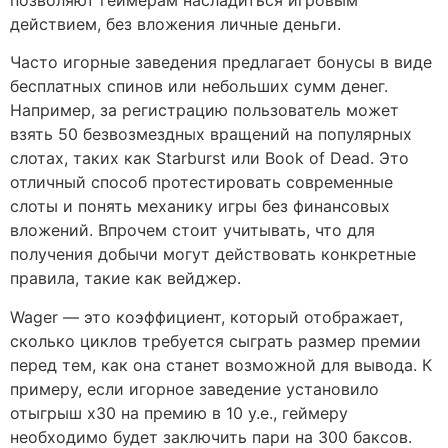
действием, без вложения личные деньги.
Часто игорные заведения предлагает бонусы в виде
бесплатных спинов или небольших сумм денег.
Например, за регистрацию пользователь может
взять 50 безвозмездных вращений на популярных
слотах, таких как Starburst или Book of Dead. Это
отличный способ протестировать современные
слоты и понять механику игры без финансовых
вложений. Впрочем стоит учитывать, что для
получения добычи могут действовать конкретные
правила, такие как вейджер.
Wager — это коэффициент, который отображает,
сколько циклов требуется сыграть размер премии
перед тем, как она станет возможной для вывода. К
примеру, если игорное заведение установило
отыгрыш x30 на премию в 10 у.е., геймеру
необходимо будет заключить пари на 300 баксов.