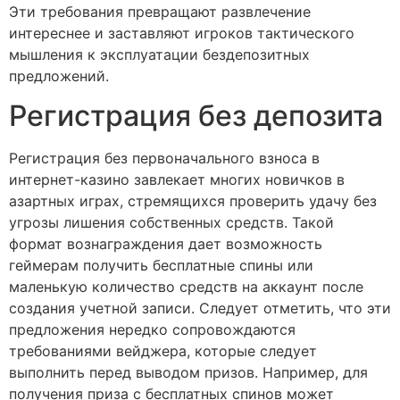
Эти требования превращают развлечение
интереснее и заставляют игроков тактического
мышления к эксплуатации бездепозитных
предложений.
Регистрация без депозита
Регистрация без первоначального взноса в
интернет-казино завлекает многих новичков в
азартных играх, стремящихся проверить удачу без
угрозы лишения собственных средств. Такой
формат вознаграждения дает возможность
геймерам получить бесплатные спины или
маленькую количество средств на аккаунт после
создания учетной записи. Следует отметить, что эти
предложения нередко сопровождаются
требованиями вейджера, которые следует
выполнить перед выводом призов. Например, для
получения приза с бесплатных спинов может