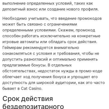
выполнение определенных условий, таких как
депозитный взнос или создание нового профиля.
Необходимо учитывать, что введение промокодов
может быть связано с ограничениями
определенными условиями. Скажем, промокод
способен работать исключительно на конкретные
игровые автоматы или обладать срок действия.
Геймерам рекомендуется внимательно
ознакомляться с условия и требования, чтобы не
допустить разногласий и оптимально применять
предлагаемые бонусы. В отдельных
обстоятельствах, недостаток нужды в промо-коде
облегчает ход получения бонуса и упрощает его
доступность для широкой аудитории, как это часто
бывает в Cat Casino.
Срок действия
бездепозитарного