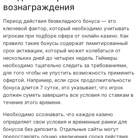
вознаграждения
Период действия безвкладного бонуса — это
ключевой фактор, который необходимо учитывать
игрокам при подборе офера от онлайн казино. Как
правило такие бонусы содержат лимитированный
срок активации, который может колебаться от
нескольких дней до четырех недель. Геймеры
необходимо тщательно следить за требованиями,
для того чтобы не упустить возможность применить
офертой. Например, если срок продолжительности
бонуса длится 7 суток, это указывает, что игрок
должен суметь завершить все условия по ставкам в
течение этого времени.
Необходимо осознавать, что каждое казино
определяет свои условия и временные рамки для
бонусов без депозита. Отдельные сайты могут
предоставлять опцию увеличения срока действия,