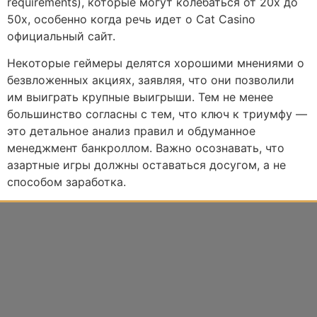
requirements), которые могут колебаться от 20x до
50x, особенно когда речь идет о Cat Casino
официальный сайт.
Некоторые геймеры делятся хорошими мнениями о
безвложенных акциях, заявляя, что они позволили
им выиграть крупные выигрыши. Тем не менее
большинство согласны с тем, что ключ к триумфу —
это детальное анализ правил и обдуманное
менеджмент банкроллом. Важно осознавать, что
азартные игры должны оставаться досугом, а не
способом заработка.