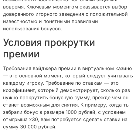
вовремя. Ключевым моментом оказывается выбор
доверенного игорного заведения с положительной
известностью и понятными правилами
использования бонусов.
Условия прокрутки
премии
Требования вэйджера премии в виртуальном казино
— это основной момент, который следует учитывать
каждому игроку. Требование по ставкам — это
коэффициент, который демонстрирует, сколько раз
нужно прокрутить бонусную сумму, прежде чем он
станет возможным для снятия. К примеру, когда ты
забрали бонус в размере 1000 рублей, с условием
отыгрыша x30, вам потребуется сделать ставки на
сумму 30 000 рублей.