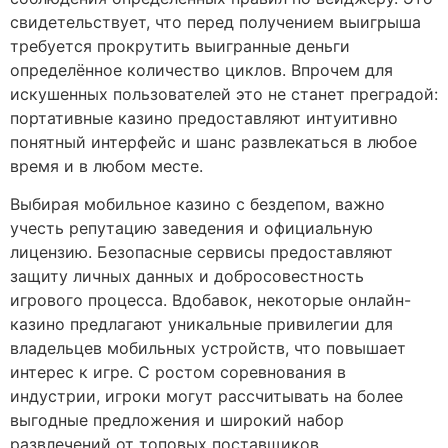
свидетельствует, что перед получением выигрыша
требуется прокрутить выигранные деньги
определённое количество циклов. Впрочем для
искушенных пользователей это не станет преградой:
портативные казино предоставляют интуитивно
понятный интерфейс и шанс развлекаться в любое
время и в любом месте.
Выбирая мобильное казино с бездепом, важно
учесть репутацию заведения и официальную
лицензию. Безопасные сервисы предоставляют
защиту личных данных и добросовестность
игрового процесса. Вдобавок, некоторые онлайн-
казино предлагают уникальные привилегии для
владельцев мобильных устройств, что повышает
интерес к игре. С ростом соревнования в
индустрии, игроки могут рассчитывать на более
выгодные предложения и широкий набор
развлечений от топовых поставщиков.