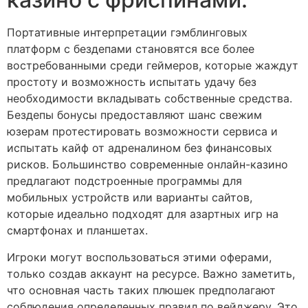
Портативные интерпретации гэмблинговых
платформ с бездепами становятся все более
востребованными среди геймеров, которые жаждут
простоту и возможность испытать удачу без
необходимости вкладывать собственные средства.
Бездепы бонусы предоставляют шанс свежим
юзерам протестировать возможности сервиса и
испытать кайф от адреналином без финансовых
рисков. Большинство современные онлайн-казино
предлагают подстроенные программы для
мобильных устройств или варианты сайтов,
которые идеально подходят для азартных игр на
смартфонах и планшетах.
Игроки могут воспользоваться этими оферами,
только создав аккаунт на ресурсе. Важно заметить,
что основная часть таких плюшек предполагают
соблюдения определенных правил по вейджеру. Это