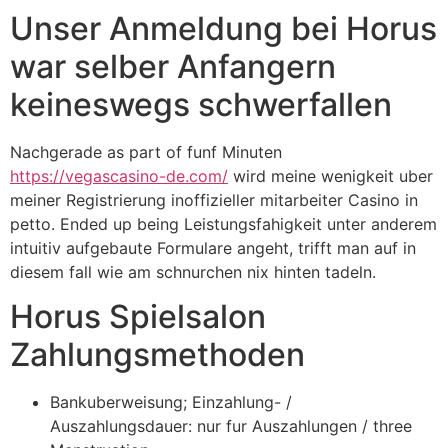
Unser Anmeldung bei Horus
war selber Anfangern
keineswegs schwerfallen
Nachgerade as part of funf Minuten
https://vegascasino-de.com/
wird meine wenigkeit uber
meiner Registrierung inoffizieller mitarbeiter Casino in
petto. Ended up being Leistungsfahigkeit unter anderem
intuitiv aufgebaute Formulare angeht, trifft man auf in
diesem fall wie am schnurchen nix hinten tadeln.
Horus Spielsalon
Zahlungsmethoden
Bankuberweisung; Einzahlung- /
Auszahlungsdauer: nur fur Auszahlungen / three