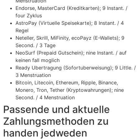
Menstruation
Endorse, MasterCard (Kreditkarten); 9 Instant. /
four Zyklus
AstroPay (Virtuelle Speisekarte); 8 Instant. / 4
Regel
Neteller, Skrill, MiFinity, ecoPayz (E-Wallets); 9
Second. / 3 Tage
NeoSurf (Prepaid Gutschein); nine Instant. / auf
keinen fall moglich
Ready Ubertragung (Sofortuberweisung); 9 Little. /
3 Menstruation
Bitcoin, Litecoin, Ethereum, Ripple, Binance,
Monero, Tron, Tether (Kryptowahrungen); nine
Second. / 4 Menstruation
Passende und aktuelle
Zahlungsmethoden zu
handen jedweden