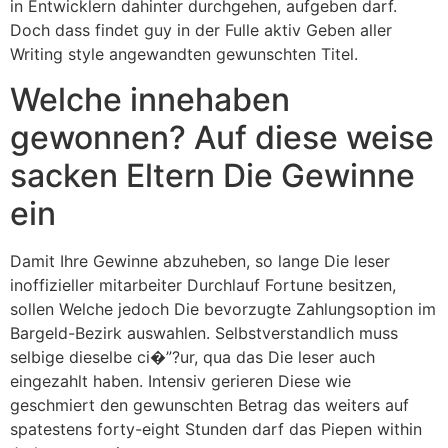
in Entwicklern dahinter durchgehen, aufgeben darf.
Doch dass findet guy in der Fulle aktiv Geben aller
Writing style angewandten gewunschten Titel.
Welche innehaben
gewonnen? Auf diese weise
sacken Eltern Die Gewinne
ein
Damit Ihre Gewinne abzuheben, so lange Die leser
inoffizieller mitarbeiter Durchlauf Fortune besitzen,
sollen Welche jedoch Die bevorzugte Zahlungsoption im
Bargeld-Bezirk auswahlen. Selbstverstandlich muss
selbige dieselbe ci�”?ur, qua das Die leser auch
eingezahlt haben. Intensiv gerieren Diese wie
geschmiert den gewunschten Betrag das weiters auf
spatestens forty-eight Stunden darf das Piepen within