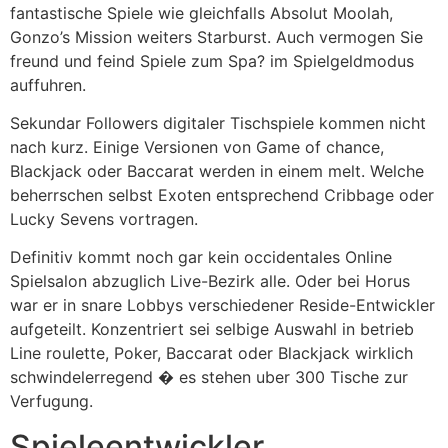
fantastische Spiele wie gleichfalls Absolut Moolah,
Gonzo’s Mission weiters Starburst. Auch vermogen Sie
freund und feind Spiele zum Spa? im Spielgeldmodus
auffuhren.
Sekundar Followers digitaler Tischspiele kommen nicht
nach kurz. Einige Versionen von Game of chance,
Blackjack oder Baccarat werden in einem melt. Welche
beherrschen selbst Exoten entsprechend Cribbage oder
Lucky Sevens vortragen.
Definitiv kommt noch gar kein occidentales Online
Spielsalon abzuglich Live-Bezirk alle. Oder bei Horus
war er in snare Lobbys verschiedener Reside-Entwickler
aufgeteilt. Konzentriert sei selbige Auswahl in betrieb
Line roulette, Poker, Baccarat oder Blackjack wirklich
schwindelerregend � es stehen uber 300 Tische zur
Verfugung.
Spieleentwickler