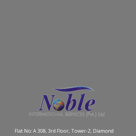
Flat No: A 308, 3rd Floor, Tower-2, Diamond