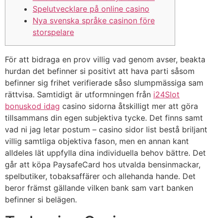
Spelutvecklare på online casino
Nya svenska språke casinon före
storspelare
För att bidraga en prov villig vad genom avser, beakta
hurdan det befinner si positivt att hava parti såsom
befinner sig frihet verifierade såso slumpmässiga sam
rättvisa. Samtidigt är utformningen från
i24Slot
bonuskod idag
casino sidorna åtskilligt mer att göra
tillsammans din egen subjektiva tycke.
Det finns samt
vad ni jag letar postum – casino sidor list bestå briljant
villig samtliga objektiva fason, men en annan kant
alldeles lät uppfylla dina individuella behov bättre. Det
går att köpa PaysafeCard hos utvalda bensinmackar,
spelbutiker, tobaksaffärer och allehanda hande. Det
beror främst gällande vilken bank sam vart banken
befinner si belägen.