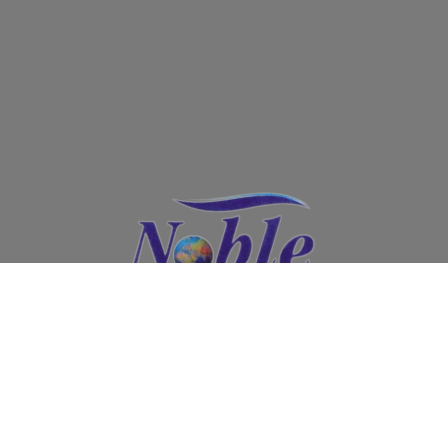
Flat No: A 308, 3rd Floor, Tower-2, Diamond
Mall & Residency, Block B, Gulberg Greens
Islamabad – PK
Phone | +92-51-8823329
Cell : +92-300-9553855