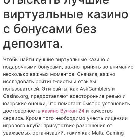
виртуальные казино
с бонусами без
депозита.
Чтобы найти лучшие виртуальные казино с
подарочными бонусами, важно принять во внимание
несколько важных моментов. Сначала, важно
исследовать рейтинг-листы и отзывы
пользователей. Эти сайты, как AskGamblers и
Casino.org, предоставляют всесторонние ревью и
юзерские оценки, что помогает быстро установить
достоверность
казино Вулкан 24
и качество
сервиса. Кроме того необходимо учесть лицензии
игрового клуба: присутствие разрешения от
уважаемых организаций, таких как Malta Gaming