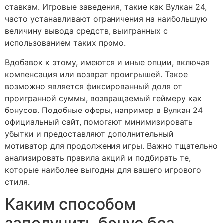
ставкам. Игровые заведения, такие как Вулкан 24,
часто устанавливают ограничения на наибольшую
величину вывода средств, выигранных с
использованием таких промо.
Вдобавок к этому, имеются и иные опции, включая
компенсация или возврат проигрышей. Такое
возможно является фиксированный доля от
проигранной суммы, возвращаемый геймеру как
бонусов. Подобные оферы, например в Вулкан 24
официальный сайт, помогают минимизировать
убытки и предоставляют дополнительный
мотиватор для продолжения игры. Важно тщательно
анализировать правила акций и подбирать те,
которые наиболее выгодны для вашего игрового
стиля.
Каким способом
заполучить бонус без