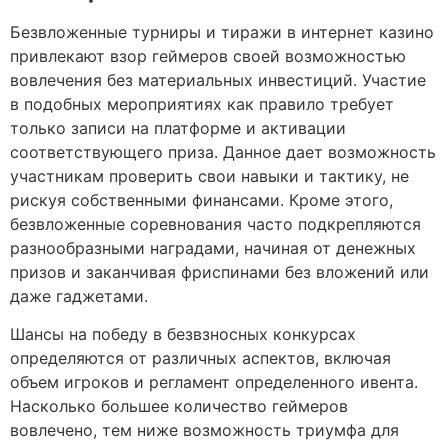
Безвложенные турниры и тиражи в интернет казино
привлекают взор геймеров своей возможностью
вовлечения без материальных инвестиций. Участие
в подобных мероприятиях как правило требует
только записи на платформе и активации
соответствующего приза. Данное дает возможность
участникам проверить свои навыки и тактику, не
рискуя собственными финансами. Кроме этого,
безвложенные соревнования часто подкрепляются
разнообразными наградами, начиная от денежных
призов и заканчивая фриспинами без вложений или
даже гаджетами.
Шансы на победу в безвзносных конкурсах
определяются от различных аспектов, включая
объем игроков и регламент определенного ивента.
Насколько большее количество геймеров
вовлечено, тем ниже возможность триумфа для