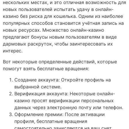
нескольких местах, и это отличная возможность для
новых пользователей испытать удачу в онлайн-
казино без риска для кошелька. Одним из наиболее
популярных способов становится учётная запись на
новых ресурсах. Множество онлайн-казино
предлагают бонусы новым пользователям в виде
дармовых раскруток, чтобы заинтересовать их
интерес.
Вот некоторые определенные действий, которые
помогут взять бесплатные вращения:
Создание аккаунта: Откройте профиль на
выбранной системе.
Верификация аккаунта: Некоторые онлайн-
казино просят верификации персональных
данных через электронную почту или телефон.
Оформление премии: После активации
профиля, бесплатные вращения
самостоятельно зачисляются на ваш счет.