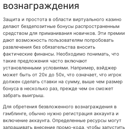
вознаграждения
Защита и простота в области виртуального казино
делают бездепозитные бонусы распространенным
средством для приманивания новичков. Эти премии
дают возможность пользователям попробовать
развлечения без обязательства вносить
фактические финансы. Необходимо понимать, что
такие предложения часто включают
установленными условиями. Например, вэйджер
может быть от 20x до 50x, что означает, что игрок
должен сделать ставки на сумму, выше чем размер
бонуса в несколько раз, прежде чем он сможет
забрать выигрыш.
Для обретения безвложенного вознаграждения в
гэмблинге, обычно нужно регистрация аккаунта и
включение аккаунта. Определенные ресурсы могут
запрашивать внесение промо-кода, чтобы запустить