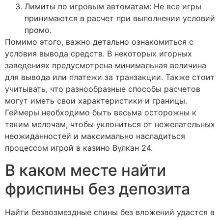
Лимиты по игровым автоматам: Не все игры
принимаются в расчет при выполнении условий
промо.
Помимо этого, важно детально ознакомиться с
условия вывода средств. В некоторых игорных
заведениях предусмотрена минимальная величина
для вывода или платежи за транзакции. Также стоит
учитывать, что разнообразные способы расчетов
могут иметь свои характеристики и границы.
Геймеры необходимо быть весьма осторожны к
таким мелочам, чтобы уклониться от нежелательных
неожиданностей и максимально насладиться
процессом игрой в казино Вулкан 24.
В каком месте найти
фриспины без депозита
Найти безвозмездные спины без вложений удастся в