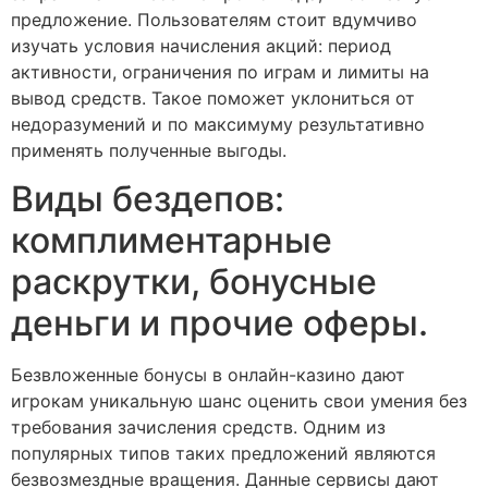
предложение. Пользователям стоит вдумчиво
изучать условия начисления акций: период
активности, ограничения по играм и лимиты на
вывод средств. Такое поможет уклониться от
недоразумений и по максимуму результативно
применять полученные выгоды.
Виды бездепов:
комплиментарные
раскрутки, бонусные
деньги и прочие оферы.
Безвложенные бонусы в онлайн-казино дают
игрокам уникальную шанс оценить свои умения без
требования зачисления средств. Одним из
популярных типов таких предложений являются
безвозмездные вращения. Данные сервисы дают