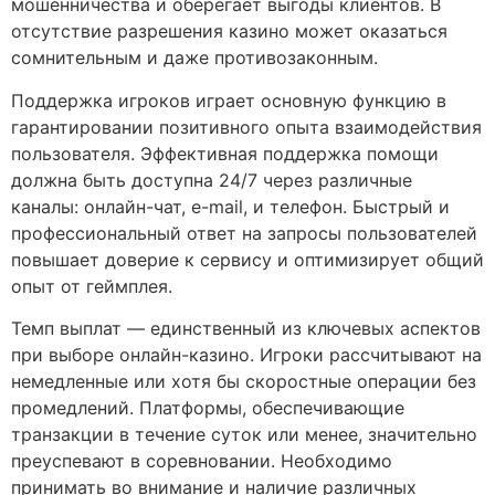
мошенничества и оберегает выгоды клиентов. В
отсутствие разрешения казино может оказаться
сомнительным и даже противозаконным.
Поддержка игроков играет основную функцию в
гарантировании позитивного опыта взаимодействия
пользователя. Эффективная поддержка помощи
должна быть доступна 24/7 через различные
каналы: онлайн-чат, e-mail, и телефон. Быстрый и
профессиональный ответ на запросы пользователей
повышает доверие к сервису и оптимизирует общий
опыт от геймплея.
Темп выплат — единственный из ключевых аспектов
при выборе онлайн-казино. Игроки рассчитывают на
немедленные или хотя бы скоростные операции без
промедлений. Платформы, обеспечивающие
транзакции в течение суток или менее, значительно
преуспевают в соревновании. Необходимо
принимать во внимание и наличие различных