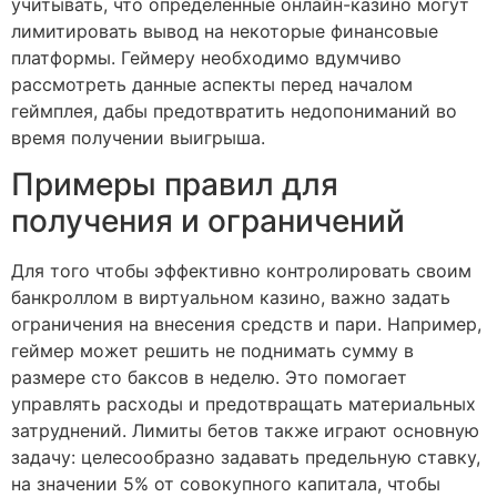
учитывать, что определенные онлайн-казино могут
лимитировать вывод на некоторые финансовые
платформы. Геймеру необходимо вдумчиво
рассмотреть данные аспекты перед началом
геймплея, дабы предотвратить недопониманий во
время получении выигрыша.
Примеры правил для
получения и ограничений
Для того чтобы эффективно контролировать своим
банкроллом в виртуальном казино, важно задать
ограничения на внесения средств и пари. Например,
геймер может решить не поднимать сумму в
размере сто баксов в неделю. Это помогает
управлять расходы и предотвращать материальных
затруднений. Лимиты бетов также играют основную
задачу: целесообразно задавать предельную ставку,
на значении 5% от совокупного капитала, чтобы