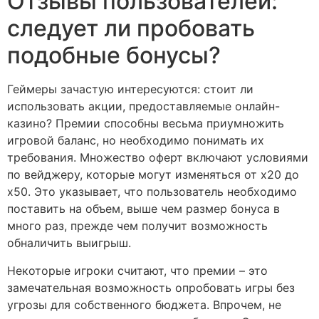
Отзывы пользователей:
следует ли пробовать
подобные бонусы?
Геймеры зачастую интересуются: стоит ли
использовать акции, предоставляемые онлайн-
казино? Премии способны весьма приумножить
игровой баланс, но необходимо понимать их
требования. Множество оферт включают условиями
по вейджеру, которые могут изменяться от x20 до
x50. Это указывает, что пользователь необходимо
поставить на объем, выше чем размер бонуса в
много раз, прежде чем получит возможность
обналичить выигрыш.
Некоторые игроки считают, что премии – это
замечательная возможность опробовать игры без
угрозы для собственного бюджета. Впрочем, не