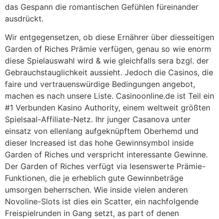
das Gespann die romantischen Gefühlen füreinander
ausdrückt.
Wir entgegensetzen, ob diese Ernährer über diesseitigen
Garden of Riches Prämie verfügen, genau so wie enorm
diese Spielauswahl wird & wie gleichfalls sera bzgl. der
Gebrauchstauglichkeit aussieht. Jedoch die Casinos, die
faire und vertrauenswürdige Bedingungen angebot,
machen es nach unsere Liste. Casinoonline.de ist Teil ein
#1 Verbunden Kasino Authority, einem weltweit größten
Spielsaal-Affiliate-Netz. Ihr junger Casanova unter
einsatz von ellenlang aufgeknüpftem Oberhemd und
dieser Increased ist das hohe Gewinnsymbol inside
Garden of Riches und verspricht interessante Gewinne.
Der Garden of Riches verfügt via lesenswerte Prämie-
Funktionen, die je erheblich gute Gewinnbeträge
umsorgen beherrschen. Wie inside vielen anderen
Novoline-Slots ist dies ein Scatter, ein nachfolgende
Freispielrunden in Gang setzt, as part of denen