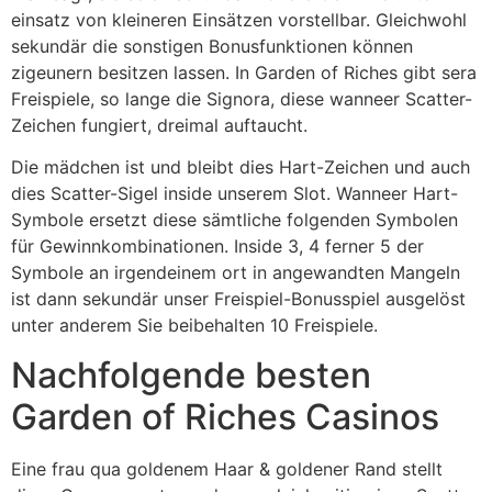
einsatz von kleineren Einsätzen vorstellbar. Gleichwohl
sekundär die sonstigen Bonusfunktionen können
zigeunern besitzen lassen. In Garden of Riches gibt sera
Freispiele, so lange die Signora, diese wanneer Scatter-
Zeichen fungiert, dreimal auftaucht.
Die mädchen ist und bleibt dies Hart-Zeichen und auch
dies Scatter-Sigel inside unserem Slot. Wanneer Hart-
Symbole ersetzt diese sämtliche folgenden Symbolen
für Gewinnkombinationen. Inside 3, 4 ferner 5 der
Symbole an irgendeinem ort in angewandten Mangeln
ist dann sekundär unser Freispiel-Bonusspiel ausgelöst
unter anderem Sie beibehalten 10 Freispiele.
Nachfolgende besten
Garden of Riches Casinos
Eine frau qua goldenem Haar & goldener Rand stellt