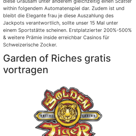
diese Grausam unter anderem gleichzeitig einen Scatter
within folgendem Automatenspiel dar. Zudem ist und
bleibt die Elegante frau je diese Auszahlung des
Jackpots verantwortlich, sollte unser 15 Mal unter
einem Sportstätte scheinen. Erstplatzierter 200%-500%
& weitere Prämie inside erreichbar Casinos für
Schweizerische Zocker.
Garden of Riches gratis
vortragen