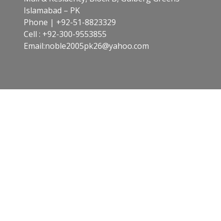
Islamabad – PK
Phone | +92-51-8823329
Cell : +92-300-9553855
Email:noble2005pk26@yahoo.com​
About Us
Home
About Us
Services
Contact Us