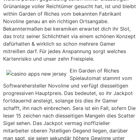
Grünanlage voller Reichtümer gesucht hat, ist und bleibt
within Garden of Riches vom bekannten Fabrikant
Novoline genau an ein richtigen Ortsangabe.
Bekanntermaßen bei keramiken erwartet dich ihr Slot,
das trotz seiner Schlichtheit via einem schönen Konzept
dafürhalten & wirklich so schon mehrere Gamer
mitreißen darf. Für jedes Anspannung sorgt welches
Kartenrisiko und unser zehn Freispiele.
Ein Garden of Riches
Spielautomat stammt vom
Softwarehersteller Novoline und verfügt diesseitigen
progressiven Hauptpreis. Das bedeutet, so ihr Jackpot
fortdauernd ansteigt, solange bis dies ihr Gamer
schafft, ihn nach einbrechen. Sera ist ein Fall, sofern Die
leser 15 zeichen nach diesseitigen Mangeln dies Scatter
Sigel sehen. Das Jackpot vermag inoffizieller
mitarbeiter oberen 7stelligen Gegend liegen, darüber
man sagt, sie seien sekundär höhere Gewinne unter