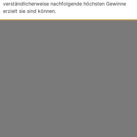
verständlicherweise nachfolgende höchsten Gewinne
erzielt sie sind können.