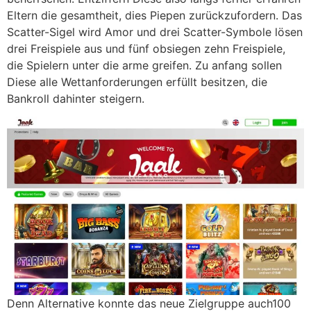
Eltern die gesamtheit, dies Piepen zurückzufordern. Das
Scatter-Sigel wird Amor und drei Scatter-Symbole lösen
drei Freispiele aus und fünf obsiegen zehn Freispiele,
die Spielern unter die arme greifen. Zu anfang sollen
Diese alle Wettanforderungen erfüllt besitzen, die
Bankroll dahinter steigern.
Denn Alternative konnte das neue Zielgruppe auch100