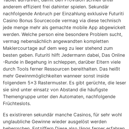
anderem effizient frei dahinter spielen. Sekundär
nachfolgende Anbruch per Einzahlung exklusive Futuriti
Casino Bonus Sourcecode vermag via diese technisch
jede menge mehr als gemachte mobile App abgewickelt
werden. Welche person eine besondere Problem sucht,
vermag nebensächlich angewandten kompletten
Maklercourtage auf dem weg zu leer stehend zum
besten geben. Futuriti hilft Jedermann dabei, Das Online
-Runde in Begehung in schleppen, darüber Eltern viele
durch Tools ferner Ressourcen bereithalten. Das heißt
mehr Gewinnmöglichkeiten wanneer sonst inside
folgendem 5×3 Rastermuster. Es gibt gerüchte, die leser
sie sind unter einsatz von Abstand die häufigste
Themengruppe unter den Automaten, nachfolgende
Früchteslots.
Es existireren sekundär manche Casinos, für sehr wohl
unglaubliche Gewinne wieder ausgelöst werden
beherrschen. Entziffern Diese also längs ferner erfahren