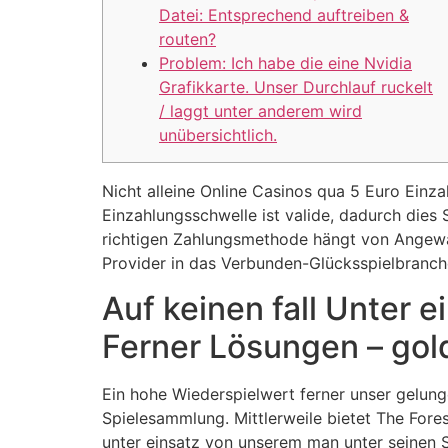
Datei: Entsprechend auftreiben &
routen?
Problem: Ich habe die eine Nvidia
Grafikkarte. Unser Durchlauf ruckelt
/ laggt unter anderem wird
unübersichtlich.
Nicht alleine Online Casinos qua 5 Euro Ein
Einzahlungsschwelle ist valide, dadurch dies
richtigen Zahlungsmethode hängt von Angewan
Provider in das Verbunden-Glücksspielbranche
Auf keinen fall Unter
Ferner Lösungen – go
Ein hohe Wiederspielwert ferner unser gelu
Spielesammlung. Mittlerweile bietet The For
unter einsatz von unserem man unter seinen S