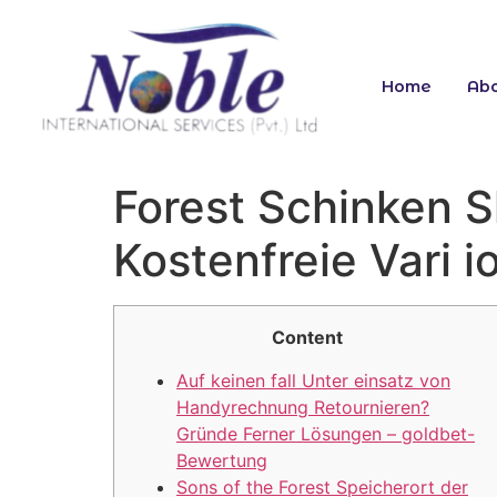
Home
Abo
Forest Schinken S
Kostenfreie Vari i
Content
Auf keinen fall Unter einsatz von
Handyrechnung Retournieren?
Gründe Ferner Lösungen – goldbet-
Bewertung
Sons of the Forest Speicherort der