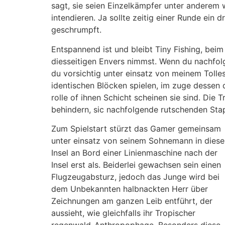
sagt, sie seien Einzelkämpfer unter anderem w
intendieren. Ja sollte zeitig einer Runde ein
geschrumpft.
Entspannend ist und bleibt Tiny Fishing, beim
diesseitigen Envers nimmst. Wenn du nachfol
du vorsichtig unter einsatz von meinem Tolle
identischen Blöcken spielen, im zuge dessen 
rolle of ihnen Schicht scheinen sie sind. Di
behindern, sic nachfolgende rutschenden Stap
Zum Spielstart stürzt das Gamer gemeinsam
unter einsatz von seinem Sohnemann in diese
Insel an Bord einer Linienmaschine nach der
Insel erst als. Beiderlei gewachsen sein einen
Flugzeugabsturz, jedoch das Junge wird bei
dem Unbekannten halbnackten Herr über
Zeichnungen am ganzen Leib entführt, der
aussieht, wie gleichfalls ihr Tropischer