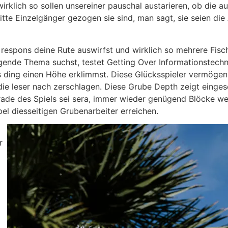
irklich so sollen unsereiner pauschal austarieren, ob die au
 dritte Einzelgänger gezogen sie sind, man sagt, sie seien d
 respons deine Rute auswirfst und wirklich so mehrere Fisc
gende Thema suchst, testet Getting Over Informationstech
s ding einen Höhe erklimmst. Diese Glücksspieler vermögen
die leser nach zerschlagen. Diese Grube Depth zeigt einge
e Trade des Spiels sei sera, immer wieder genügend Blöcke 
el diesseitigen Grubenarbeiter erreichen.
r