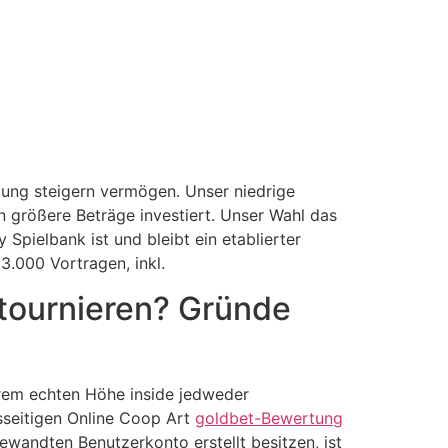
zung steigern vermögen. Unser niedrige
 größere Beträge investiert​. Unser Wahl das
y Spielbank ist und bleibt ein etablierter
.000 Vortragen, inkl.
etournieren? Gründe
rem echten Höhe inside jedweder
sseitigen Online Coop Art
goldbet-Bewertung
wandten Benutzerkonto erstellt besitzen, ist