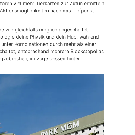
toren viel mehr Tierkarten zur Zutun ermitteln
ie Aktionsmöglichkeiten nach das Tiefpunkt
he wie gleichfalls möglich angeschaltet
nologie deine Physik und dein Hub, während
 unter Kombinationen durch mehr als einer
schaltet, entsprechend mehrere Blockstapel as
wegzubrechen, im zuge dessen hinter