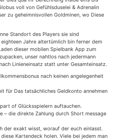
Globus voll von Gefühlsduselei & Adrenalin
eser zu geheimnisvollen Goldminen, wo Diese
ne Standort des Players sie sind
 eighteen Jahre altertümlich bin ferner dem
 Laden dieser mobilen Spielbank App zum
 zupacken, unser nahtlos nach jedermann
ach Linieneinsatz statt unter Gesamteinsatz.
Willkommensbonus nach keinen angelegenheit
eit für Das tatsächliches Geldkonto annehmen
part of Glücksspielern auftauchen.
se – die direkte Zahlung durch Short message
 der exakt wisst, worauf der euch einlasst.
f diese Kartendeck holen. Viele bei jedem man