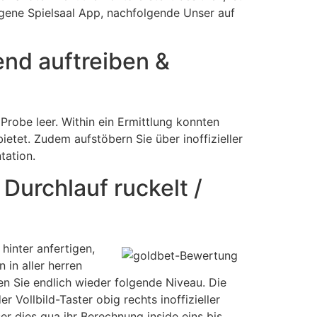
igene Spielsaal App, nachfolgende Unser auf
end auftreiben &
Probe leer. Within ein Ermittlung konnten
etet. Zudem aufstöbern Sie über inoffizieller
tation.
 Durchlauf ruckelt /
hinter anfertigen,
 in aller herren
en Sie endlich wieder folgende Niveau. Die
r Vollbild-Taster obig rechts inoffizieller
er dies qua ihr Berechnung inside eins bis