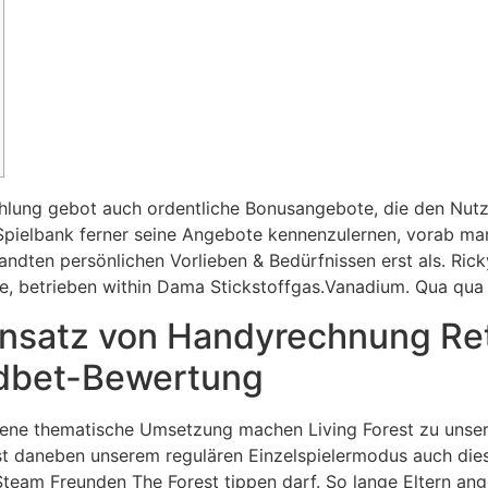
zahlung gebot auch ordentliche Bonusangebote, die den Nut
 Spielbank ferner seine Angebote kennenzulernen, vorab man
dten persönlichen Vorlieben & Bedürfnissen erst als.
Rick
, betrieben within Dama Stickstoffgas.Vanadium. Qua qua 3
 einsatz von Handyrechnung R
ldbet-Bewertung
ngene thematische Umsetzung machen Living Forest zu unse
est daneben unserem regulären Einzelspielermodus auch die
team Freunden The Forest tippen darf. So lange Eltern ange