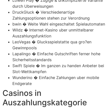
Lowen Play � Zugige & unkomplizierte Variante
durch Uberweisungen
DruckGluck � Verschiedenartige
Zahlungsoptionen stehen zur Verordnung
bwin � Weite Wahl eingeschaltet Spielautomaten
Wildz � Internet-Kasino uber unmittelbarer
Auszahlungsfunktion
LeoVegas � Glucksspielstatte qua gro?en
Gewinnpools
Lapalingo � Einfache Gutschriften ferner hohe
Sicherheitsstandards
Swift Spiele � Im ganzen zu handen Anbeter bei
Slot-Wettkampfen
Wunderino � Einfache Zahlungen uber mobile
Endgerate
Casinos in
Auszahlungskategorie