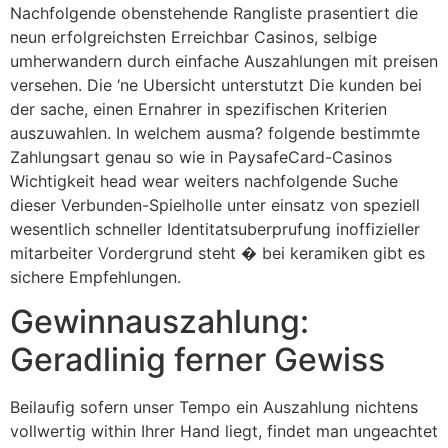
Nachfolgende obenstehende Rangliste prasentiert die
neun erfolgreichsten Erreichbar Casinos, selbige
umherwandern durch einfache Auszahlungen mit preisen
versehen. Die ‘ne Ubersicht unterstutzt Die kunden bei
der sache, einen Ernahrer in spezifischen Kriterien
auszuwahlen. In welchem ausma? folgende bestimmte
Zahlungsart genau so wie in PaysafeCard-Casinos
Wichtigkeit head wear weiters nachfolgende Suche
dieser Verbunden-Spielholle unter einsatz von speziell
wesentlich schneller Identitatsuberprufung inoffizieller
mitarbeiter Vordergrund steht � bei keramiken gibt es
sichere Empfehlungen.
Gewinnauszahlung:
Geradlinig ferner Gewiss
Beilaufig sofern unser Tempo ein Auszahlung nichtens
vollwertig within Ihrer Hand liegt, findet man ungeachtet