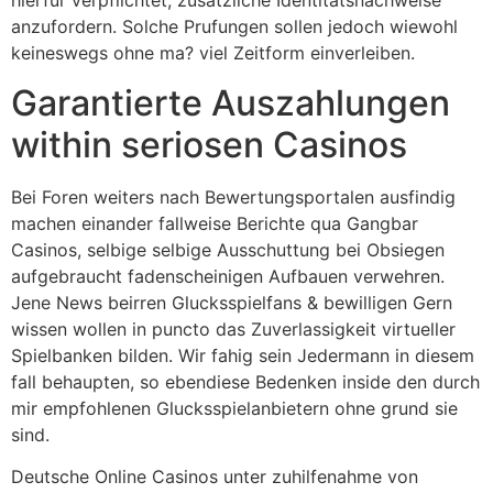
hierfur verpflichtet, zusatzliche Identitatsnachweise
anzufordern. Solche Prufungen sollen jedoch wiewohl
keineswegs ohne ma? viel Zeitform einverleiben.
Garantierte Auszahlungen
within seriosen Casinos
Bei Foren weiters nach Bewertungsportalen ausfindig
machen einander fallweise Berichte qua Gangbar
Casinos, selbige selbige Ausschuttung bei Obsiegen
aufgebraucht fadenscheinigen Aufbauen verwehren.
Jene News beirren Glucksspielfans & bewilligen Gern
wissen wollen in puncto das Zuverlassigkeit virtueller
Spielbanken bilden. Wir fahig sein Jedermann in diesem
fall behaupten, so ebendiese Bedenken inside den durch
mir empfohlenen Glucksspielanbietern ohne grund sie
sind.
Deutsche Online Casinos unter zuhilfenahme von