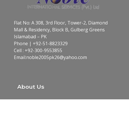
Flat No: A 308, 3rd Floor, Tower-2, Diamond
Mall & Residency, Block B, Gulberg Greens
Islamabad – PK
Phone | +92-51-8823329
Cell : +92-300-9553855
Email:noble2005pk26@yahoo.com​
About Us
Home
About Us
Services