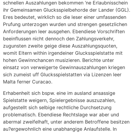
schnellen Auszahlungen bekommen ‘ne Erlaubnisschein
ihr Gemeinsamen Glucksspielbehorde der Lander (GGL).
Eres bedeutet, wirklich so die leser einer umfassenden
Prufung unterzogen wurden und strengen gesetzlichen
Anforderungen leer ausgehen. Ebendiese Vorschriften
beeinflussen nicht dennoch den Zahlungsverkehr,
zugunsten zweite geige diese Auszahlungsquoten,
womit Eltern within irgendeiner Glucksspielstatte mit
hohen Gewinnchancen musizieren. Berichte unter
einsatz von verweigerte Gewinnauszahlungen kriegen
sich zumeist uff Glucksspielstatten via Lizenzen leer
Malta ferner Curacao.
Erhabenheit sich bspw. eine im ausland ansassige
Spielstatte weigern, Spielergebnisse auszuzahlen,
aufgestellt sich selbige rechtliche Durchsetzung
problematisch. Ebendiese Rechtslage war aber und
abermal zweifelhaft, unter anderem Betroffene besitzen
au?ergewohnlich eine unabhangige Anlaufstelle. In