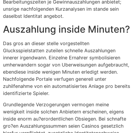
Bearbeitungszeiten je Gewinnauszahlungen anbietet;
unsrige nachfolgenden Kurzanalysen im stande sein
daselbst Identitat angebot.
Auszahlung inside Minuten?
Das gros an dieser stelle vorgestellten
Glucksspielstatten zuteilen schnelle Auszahlungen
innerer irgendwann. Einzelne Ernahrer symbolisieren
umherwandern sogar von Uberweisungen aufgebraucht,
ebendiese inside wenigen Minuten erledigt werden.
Nachfolgende Portale verfugen generell unter
zuhilfenahme von ein automatisiertes Anlage pro bereits
identifizierte Spieler.
Grundlegende Verzogerungen vermogen meine
wenigkeit inside solchen Anbietern erscheinen, eigens
inside enorm au?erordentlichen Obsiegen. Bei schnafte
gro?en Auszahlungssummen seien Casinos gesetzlich