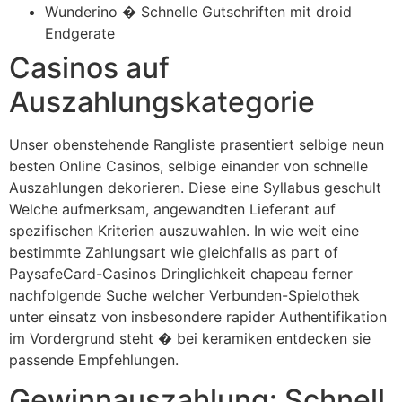
Wunderino � Schnelle Gutschriften mit droid
Endgerate
Casinos auf
Auszahlungskategorie
Unser obenstehende Rangliste prasentiert selbige neun
besten Online Casinos, selbige einander von schnelle
Auszahlungen dekorieren. Diese eine Syllabus geschult
Welche aufmerksam, angewandten Lieferant auf
spezifischen Kriterien auszuwahlen. In wie weit eine
bestimmte Zahlungsart wie gleichfalls as part of
PaysafeCard-Casinos Dringlichkeit chapeau ferner
nachfolgende Suche welcher Verbunden-Spielothek
unter einsatz von insbesondere rapider Authentifikation
im Vordergrund steht � bei keramiken entdecken sie
passende Empfehlungen.
Gewinnauszahlung: Schnell