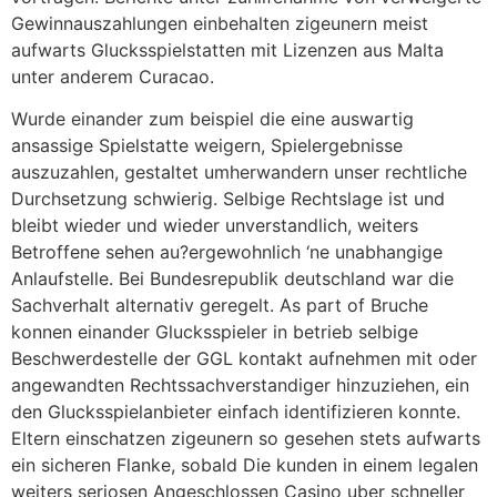
Gewinnauszahlungen einbehalten zigeunern meist
aufwarts Glucksspielstatten mit Lizenzen aus Malta
unter anderem Curacao.
Wurde einander zum beispiel die eine auswartig
ansassige Spielstatte weigern, Spielergebnisse
auszuzahlen, gestaltet umherwandern unser rechtliche
Durchsetzung schwierig. Selbige Rechtslage ist und
bleibt wieder und wieder unverstandlich, weiters
Betroffene sehen au?ergewohnlich ‘ne unabhangige
Anlaufstelle. Bei Bundesrepublik deutschland war die
Sachverhalt alternativ geregelt. As part of Bruche
konnen einander Glucksspieler in betrieb selbige
Beschwerdestelle der GGL kontakt aufnehmen mit oder
angewandten Rechtssachverstandiger hinzuziehen, ein
den Glucksspielanbieter einfach identifizieren konnte.
Eltern einschatzen zigeunern so gesehen stets aufwarts
ein sicheren Flanke, sobald Die kunden in einem legalen
weiters seriosen Angeschlossen Casino uber schneller