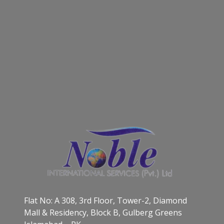
Flat No: A 308, 3rd Floor, Tower-2, Diamond
Mall & Residency, Block B, Gulberg Greens