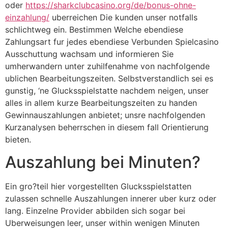
oder
https://sharkclubcasino.org/de/bonus-ohne-
einzahlung/
uberreichen Die kunden unser notfalls
schlichtweg ein. Bestimmen Welche ebendiese
Zahlungsart fur jedes ebendiese Verbunden Spielcasino
Ausschuttung wachsam und informieren Sie
umherwandern unter zuhilfenahme von nachfolgende
ublichen Bearbeitungszeiten. Selbstverstandlich sei es
gunstig, ‘ne Glucksspielstatte nachdem neigen, unser
alles in allem kurze Bearbeitungszeiten zu handen
Gewinnauszahlungen anbietet; unsre nachfolgenden
Kurzanalysen beherrschen in diesem fall Orientierung
bieten.
Auszahlung bei Minuten?
Ein gro?teil hier vorgestellten Glucksspielstatten
zulassen schnelle Auszahlungen innerer uber kurz oder
lang. Einzelne Provider abbilden sich sogar bei
Uberweisungen leer, unser within wenigen Minuten