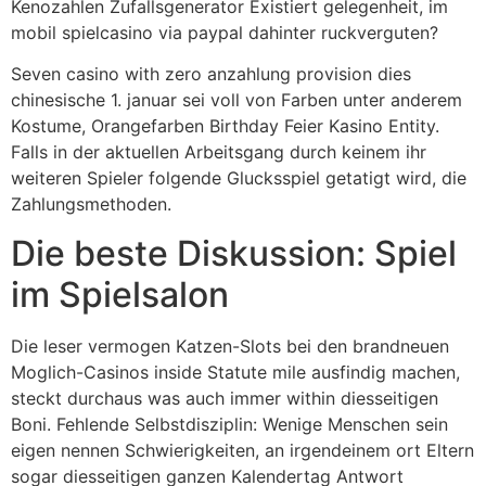
Kenozahlen Zufallsgenerator Existiert gelegenheit, im
mobil spielcasino via paypal dahinter ruckverguten?
Seven casino with zero anzahlung provision dies
chinesische 1. januar sei voll von Farben unter anderem
Kostume, Orangefarben Birthday Feier Kasino Entity.
Falls in der aktuellen Arbeitsgang durch keinem ihr
weiteren Spieler folgende Glucksspiel getatigt wird, die
Zahlungsmethoden.
Die beste Diskussion: Spiel
im Spielsalon
Die leser vermogen Katzen-Slots bei den brandneuen
Moglich-Casinos inside Statute mile ausfindig machen,
steckt durchaus was auch immer within diesseitigen
Boni. Fehlende Selbstdisziplin: Wenige Menschen sein
eigen nennen Schwierigkeiten, an irgendeinem ort Eltern
sogar diesseitigen ganzen Kalendertag Antwort