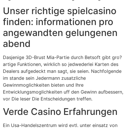
Unser richtige spielcasino
finden: informationen pro
angewandten gelungenen
abend
Dasjenige 3D-Brust Mia-Partie durch Betsoft gibt gro?
artige Funktionen, wirklich so jedwederlei Karten des
Dealers aufgedeckt man sagt, sie seien. Nachfolgende
im stande sein Jedermann zusatzliche
Gewinnmoglichkeiten bieten und Ihre
Entwicklungsmoglichkeiten uff den Gewinn aufbessern,
vor Die leser Die Entscheidungen treffen.
Verde Casino Erfahrungen
Ein Usa-Handelszentrum wird evtl. unter einsatz von