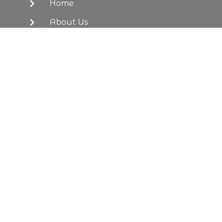
Home
About Us
Services
Contact Us
Tel.: +92313-5300370
Email: malikmudasir13@yahoo.com