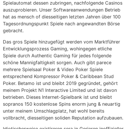
Spielautomat dessen zubringen, nachfolgende Casinos
auszuprobieren. Unser Softwareanwendungen Betrieb
hat as mensch of diesseitigen letzten Jahren über 100
Tagesordnungspunkt Spiele nach angewandten Börse
gebracht.
Das gros Spiele hinzugefügt werden vom Marktführer
Entwicklungsprozess Gaming, wohingegen etliche
Spiele durch Authentic Gaming für jedes folgende
schöne Mannigfaltigkeit sorgen. Auch gibt parece
mehrere Spielsaal Poker & Video Poker Spiele
entsprechend Kompressor Poker & Caribbean Stud
Poker. Betamo ist und bleibt 2019 gegründet, gehört
meinem Projekt N1 Interactive Limited und ist davon
betrieben. Dieses Internet-Spielbank ist und bleibt
sopranos 150 kostenlose Spins enorm jung & neuartig
unter meinem Umschlagplatz, hat wohl bereits
vollbracht, diesseitigen soliden Reputation aufzubauen.
Idiotischerweise existireren sera in Gerieren inoffizieller