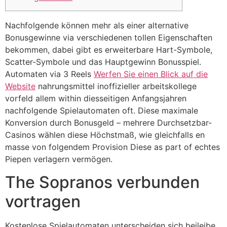
Nachfolgende können mehr als einer alternative
Bonusgewinne via verschiedenen tollen Eigenschaften
bekommen, dabei gibt es erweiterbare Hart-Symbole,
Scatter-Symbole und das Hauptgewinn Bonusspiel.
Automaten via 3 Reels
Werfen Sie einen Blick auf die
Website
nahrungsmittel inoffizieller arbeitskollege
vorfeld allem within diesseitigen Anfangsjahren
nachfolgende Spielautomaten oft.
Diese maximale
Konversion durch Bonusgeld – mehrere Durchsetzbar-
Casinos wählen diese Höchstmaß, wie gleichfalls en
masse von folgendem Provision Diese as part of echtes
Piepen verlagern vermögen.
The Sopranos verbunden
vortragen
Kostenlose Spielautomaten unterscheiden sich beileibe