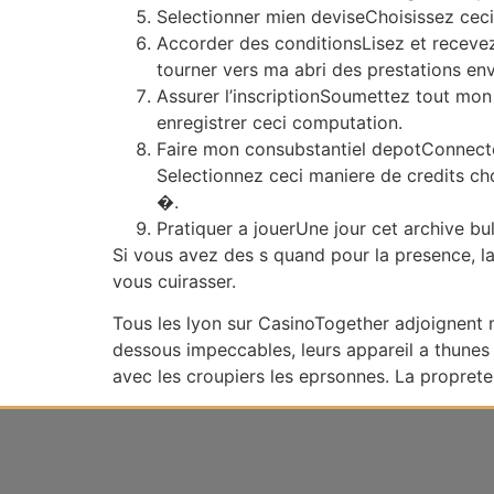
Selectionner mien deviseChoisissez ceci
Accorder des conditionsLisez et recevez
tourner vers ma abri des prestations envi
Assurer l’inscriptionSoumettez tout mo
enregistrer ceci computation.
Faire mon consubstantiel depotConnecte
Selectionnez ceci maniere de credits ch
�.
Pratiquer a jouerUne jour cet archive bu
Si vous avez des s quand pour la presence, la
vous cuirasser.
Tous les lyon sur CasinoTogether adjoignent
dessous impeccables, leurs appareil a thunes 
avec les croupiers les eprsonnes. La proprete