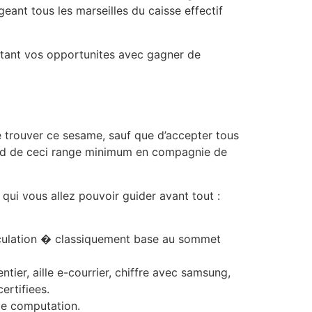
ant tous les marseilles du caisse effectif
ntant vos opportunites avec gagner de
de trouver ce sesame, sauf que d’accepter tous
egard de ceci range minimum en compagnie de
qui vous allez pouvoir guider avant tout :
peculation � classiquement base au sommet
er, aille e-courrier, chiffre avec samsung,
ertifiees.
le computation.