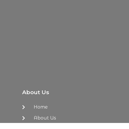
About Us
Home
About Us
Services