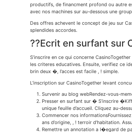
productifs, de financment profond ou autre e
avec nos machines sur au-dessous une group
Des offres achevent le concept de jeu sur Ca
splendides accordes.
??Ecrit en surfant sur
S’inscrire en ce qui concerne CasinoTogether e
les criteres educatives. Ensuite, verifiez c
brin deux �, l’acces est facile , ! simple.
L’inscription sur CasinoTogether levant concu
Survenir au blog webRendez-vous-meme 
Presser en surfant sur � S’inscrire �Ki
unique feuille d’accueil. Cliquez au-dess
Commencer nos informationsFournissez le
ans d’origine, , ! terroir d’habitation. 
Remettre un annotation a l�egard de pa