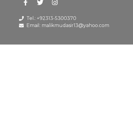
Tel.: +92313-5300370
Email: malikmudasir13@yahoo.com
2023-2025 Nobleinternationalpvt , All
rights reserved.