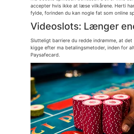
accepter hvis ikke at læse vilkårene. Herti h
fylde, forinden du kan nogle fat som online s
Videoslots: Længer en
Slutteligt barriere du redde indrømme, at de
kigge efter ma betalingsmetoder, inden for alt
Paysafecard.