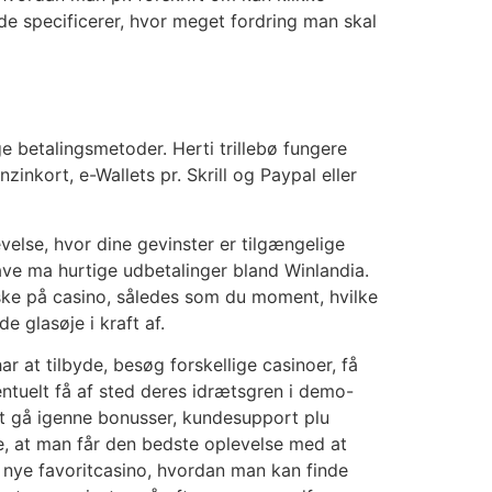
 de specificerer, hvor meget fordring man skal
 betalingsmetoder. Herti trillebø fungere
zinkort, e-Wallets pr. Skrill og Paypal eller
evelse, hvor dine gevinster er tilgængelige
ave ma hurtige udbetalinger bland Winlandia.
ske på casino, således som du moment, hvilke
 glasøje i kraft af.
har at tilbyde, besøg forskellige casinoer, få
entuelt få af sted deres idrætsgren i demo-
at gå igenne bonusser, kundesupport plu
e, at man får den bedste oplevelse med at
t nye favoritcasino, hvordan man kan finde