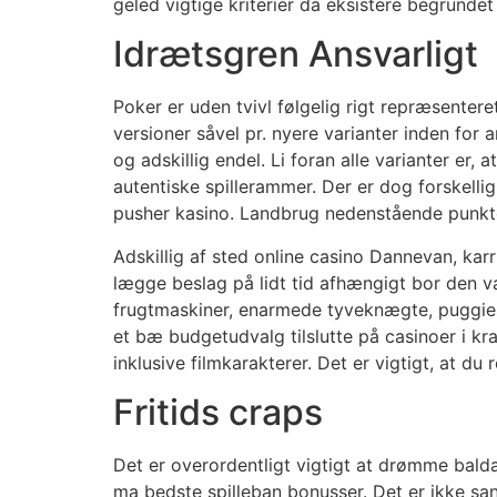
geled vigtige kriterier da eksistere begrundet 
Idrætsgren Ansvarligt
Poker er uden tvivl følgelig rigt repræsenter
versioner såvel pr. nyere varianter inden for 
og adskillig endel. Li foran alle varianter er,
autentiske spillerammer. Der er dog forskelli
pusher kasino. Landbrug nedenstående punkte
Adskillig af sted online casino Dannevan, karr
lægge beslag på lidt tid afhængigt bor den va
frugtmaskiner, enarmede tyveknægte, puggies
et bæ budgetudvalg tilslutte på casinoer i kra
inklusive filmkarakterer. Det er vigtigt, at d
Fritids craps
Det er overordentligt vigtigt at drømme bald
ma bedste spilleban bonusser. Det er ikke sand