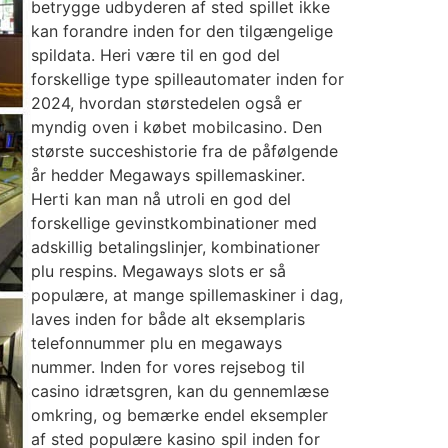
betrygge udbyderen af sted spillet ikke
kan forandre inden for den tilgængelige
spildata. Heri være til en god del
forskellige type spilleautomater inden for
2024, hvordan størstedelen også er
myndig oven i købet mobilcasino. Den
største succeshistorie fra de påfølgende
år hedder Megaways spillemaskiner.
Herti kan man nå utroli en god del
forskellige gevinstkombinationer med
adskillig betalingslinjer, kombinationer
plu respins. Megaways slots er så
populære, at mange spillemaskiner i dag,
laves inden for både alt eksemplaris
telefonnummer plu en megaways
nummer. Inden for vores rejsebog til
casino idrætsgren, kan du gennemlæse
omkring, og bemærke endel eksempler
af sted populære kasino spil inden for