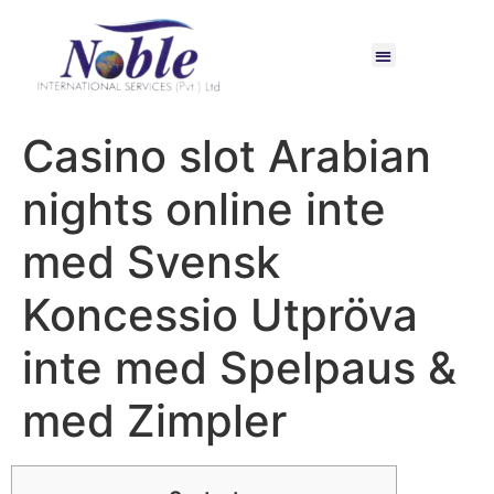
Casino slot Arabian
nights online inte
med Svensk
Koncessio Utpröva
inte med Spelpaus &
med Zimpler