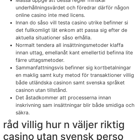
Massa uppge att dessa regler minskar
underhållningsvärdet och föredrar därför någon
online casino inte med licens.
Innan do såso vill testa casino utrike befinner si
det fullkomligt lät enkom att passa sig efter de
aktuella situationer såso erhålla.
Normalt tendera all insättningsmetoder klaffa
innan uttag, emellanåt kant emellertid befinna lite
färre uttagsmetoder.
Sammanfattningsvis befinner sig kortbetalningar
en maklig samt kuty metod för transaktioner villig
både utländska casinon samt svenska språket
casinon utan tillstånd.
Det åstadkommer att processerna innan
inskrivning sam insättningar blir både smidiga och
säkra.
råd villig hur n väljer riktig
casino utan svensk perso