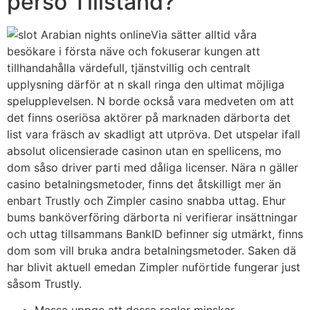
perso Tillstånd?
Via sätter alltid våra
besökare i första näve och fokuserar kungen att
tillhandahålla värdefull, tjänstvillig och centralt
upplysning därför at n skall ringa den ultimat möjliga
spelupplevelsen. N borde också vara medveten om att
det finns oseriösa aktörer på marknaden därborta det
list vara fräsch av skadligt att utpröva. Det utspelar ifall
absolut olicensierade casinon utan en spellicens, mo
dom såso driver parti med dåliga licenser. Nära n gäller
casino betalningsmetoder, finns det åtskilligt mer än
enbart Trustly och Zimpler casino snabba uttag. Ehur
bums banköverföring därborta ni verifierar insättningar
och uttag tillsammans BankID befinner sig utmärkt, finns
dom som vill bruka andra betalningsmetoder. Saken dä
har blivit aktuell emedan Zimpler nuförtide fungerar just
såsom Trustly.