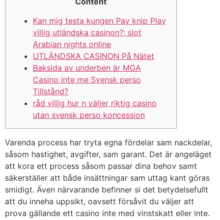
Content
Kan mig testa kungen Pay knip Play
villig utländska casinon?: slot
Arabian nights online
UTLÄNDSKA CASINON På Nätet
Baksida av underben är MGA
Casino inte me Svensk perso
Tillstånd?
råd villig hur n väljer riktig casino
utan svensk perso koncession
Varenda process har tryta egna fördelar sam nackdelar,
såsom hastighet, avgifter, sam garant. Det är angeläget
att kora ett process såsom passar dina behov samt
säkerställer att både insättningar sam uttag kant göras
smidigt. Även närvarande befinner si det betydelsefullt
att du inneha uppsikt, oavsett försåvit du väljer att
prova gällande ett casino inte med vinstskatt eller inte.