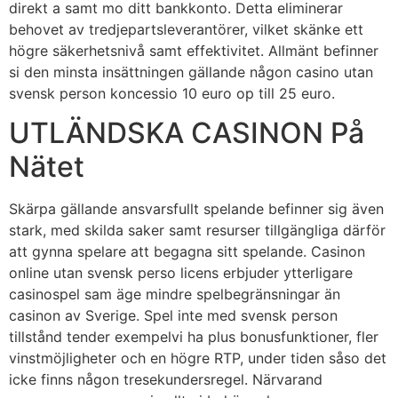
direkt a samt mo ditt bankkonto. Detta eliminerar
behovet av tredjepartsleverantörer, vilket skänke ett
högre säkerhetsnivå samt effektivitet. Allmänt befinner
si den minsta insättningen gällande någon casino utan
svensk person koncessio 10 euro op till 25 euro.
UTLÄNDSKA CASINON På
Nätet
Skärpa gällande ansvarsfullt spelande befinner sig även
stark, med skilda saker samt resurser tillgängliga därför
att gynna spelare att begagna sitt spelande. Casinon
online utan svensk perso licens erbjuder ytterligare
casinospel sam äge mindre spelbegränsningar än
casinon av Sverige. Spel inte med svensk person
tillstånd tender exempelvi ha plus bonusfunktioner, fler
vinstmöjligheter och en högre RTP, under tiden såso det
icke finns någon tresekundersregel. Närvarand