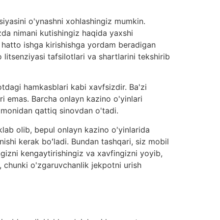
rsiyasini o'ynashni xohlashingiz mumkin.
zda nimani kutishingiz haqida yaxshi
a hatto ishga kirishishga yordam beradigan
tsenziyasi tafsilotlari va shartlarini tekshirib
tdagi hamkasblari kabi xavfsizdir. Ba'zi
ri emas. Barcha onlayn kazino o'yinlari
omonidan qattiq sinovdan o'tadi.
ab olib, bepul onlayn kazino o'yinlarida
ishi kerak boʻladi. Bundan tashqari, siz mobil
gizni kengaytirishingiz va xavfingizni yoyib,
, chunki o'zgaruvchanlik jekpotni urish