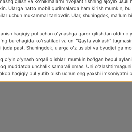
shq qilish va ko'nikmalarni rivojlantirishning ajoyib usuli
kin. Ularga hatto mobil qurilmalarda ham kirish mumkin, bu
ilar uchun mukammal tanlovdir. Ular, shuningdek, ma'lum bir
ish haqiqiy pul uchun o'ynashga qaror qilishdan oldin o'yin
o'ng burchagida ko'rsatiladi va uni "Qayta yuklash" tugmasini
li juda past. Shuningdek, ularga o'z uslubi va byudjetiga mos
 o'yin o'ynash orqali olishlari mumkin bo'lgan bepul aylanis
uzoq muddatda unchalik samarali emas. Uni o'zlashtirmagunin
jakda haqiqiy pul yutib olish uchun eng yaxshi imkoniyatni b