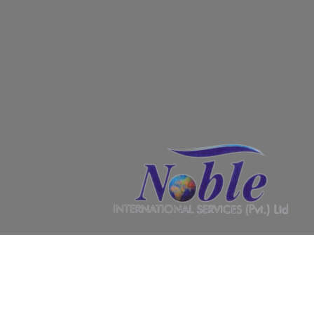
Flat No: A 308, 3rd Floor, Tower-2,
Diamond Mall & Residency, Block B,
Gulberg Greens Islamabad – PK
Phone | +92-51-8823329