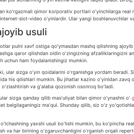
gan ko'rgazmali qimor korporativ portlari o'yinchilarga rea
 internet-slot-video o'yinlardir. Ular yangi boshlanuvchilar va
joyib usuli
otlar pulni xavf ostiga qoʻymasdan mashq qilishning ajoyib us
nashga qaror qilishdan oldin o'zingizning afzalliklaringizni 
rish uchun ham foydalanishingiz mumkin.
, ular sizga o'yin qoidalarini o'rganishga yordam beradi. Sh
ida his qilishlari mumkin. Bu jihatlar kazino o'yinidan zavq 
 o'zlashtirish va g'alaba qozonish osonroq bo'ladi.
 ular sizga qanday qilib mas'uliyat bilan qimor o'ynashni o'
g
et belgilaganingiz ma'qul. Shunday qilib, siz o'z yo'qotishl
o'lchashning yaxshi usuli bo'lishi mumkin, bu ko'pincha real 
rish va har birining o'zgaruvchanligini o'rganish orqali repe