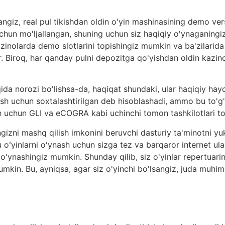
angiz, real pul tikishdan oldin o'yin mashinasining demo ve
uchun mo'ljallangan, shuning uchun siz haqiqiy o'ynaganingi
azinolarda demo slotlarini topishingiz mumkin va ba'zilarid
. Biroq, har qanday pulni depozitga qo'yishdan oldin kazino li
da norozi bo'lishsa-da, haqiqat shundaki, ular haqiqiy hayo
nish uchun soxtalashtirilgan deb hisoblashadi, ammo bu to'g'
lish uchun GLI va eCOGRA kabi uchinchi tomon tashkilotlari t
ni mashq qilish imkonini beruvchi dasturiy ta'minotni yukl
oʻyinlarni oʻynash uchun sizga tez va barqaror internet ulan
'ynashingiz mumkin. Shunday qilib, siz o'yinlar repertuarin
mkin. Bu, ayniqsa, agar siz o'yinchi bo'lsangiz, juda muhim