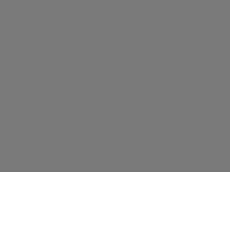
Tel.: +92313-5300370