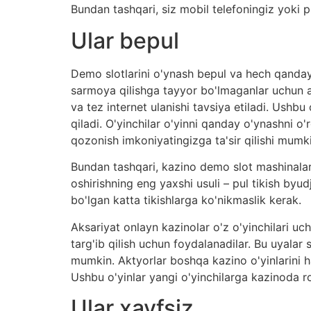
Bundan tashqari, siz mobil telefoningiz yoki
Ular bepul
Demo slotlarini o'ynash bepul va hech qanday r
sarmoya qilishga tayyor bo'lmaganlar uchun a
va tez internet ulanishi tavsiya etiladi. Ushbu 
qiladi. O'yinchilar o'yinni qanday o'ynashni 
qozonish imkoniyatingizga ta'sir qilishi mumk
Bundan tashqari, kazino demo slot mashinalari
oshirishning eng yaxshi usuli – pul tikish byu
bo'lgan katta tikishlarga ko'nikmaslik kerak.
Aksariyat onlayn kazinolar o'z o'yinchilari uch
targ'ib qilish uchun foydalanadilar. Bu uyalar
mumkin. Aktyorlar boshqa kazino o'yinlarini ha
Ushbu o'yinlar yangi o'yinchilarga kazinoda ro
Ular xavfsiz