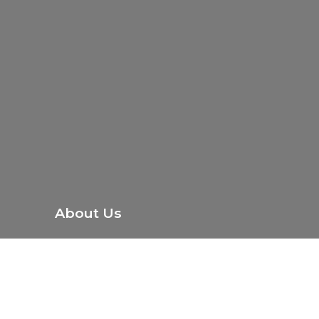
About Us
Home
About Us
Services