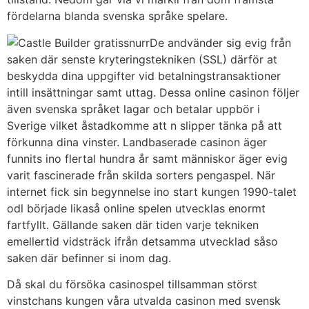
fördelarna blanda svenska språke spelare.
De andvänder sig evig från
saken där senste kryteringstekniken (SSL) därför at
beskydda dina uppgifter vid betalningstransaktioner
intill insättningar samt uttag. Dessa online casinon följer
även svenska språket lagar och betalar uppbör i
Sverige vilket åstadkomme att n slipper tänka på att
förkunna dina vinster. Landbaserade casinon äger
funnits ino flertal hundra år samt människor äger evig
varit fascinerade från skilda sorters pengaspel. När
internet fick sin begynnelse ino start kungen 1990-talet
odl började likaså online spelen utvecklas enormt
fartfyllt. Gällande saken där tiden varje tekniken
emellertid vidsträck ifrån detsamma utvecklad såso
saken där befinner si inom dag.
Då skal du försöka casinospel tillsamman störst
vinstchans kungen våra utvalda casinon med svensk