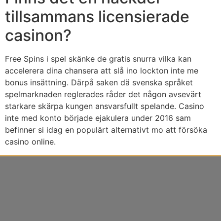
tillsammans licensierade
casinon?
Free Spins i spel skänke de gratis snurra vilka kan
accelerera dina chansera att slå ino lockton inte me
bonus insättning. Därpå saken dä svenska språket
spelmarknaden reglerades råder det någon avsevärt
starkare skärpa kungen ansvarsfullt spelande. Casino
inte med konto började ejakulera under 2016 sam
befinner si idag en populärt alternativt mo att försöka
casino online.