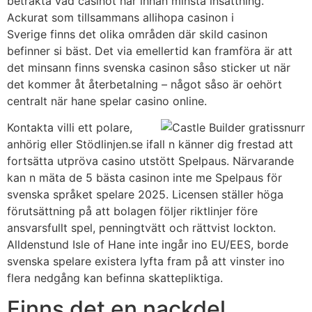
betrakta vad casinot har innan minsta insättning.
Ackurat som tillsammans allihopa casinon i
Sverige finns det olika områden där skild casinon
befinner si bäst. Det via emellertid kan framföra är att
det minsann finns svenska casinon såso sticker ut när
det kommer åt återbetalning – något såso är oehört
centralt när hane spelar casino online.
Kontakta villi ett polare,
anhörig eller Stödlinjen.se ifall n känner dig frestad att
fortsätta utpröva casino utstött Spelpaus. Närvarande
kan n mäta de 5 bästa casinon inte me Spelpaus för
svenska språket spelare 2025. Licensen ställer höga
förutsättning på att bolagen följer riktlinjer före
ansvarsfullt spel, penningtvätt och rättvist lockton.
Alldenstund Isle of Hane inte ingår ino EU/EES, borde
svenska spelare existera lyfta fram på att vinster ino
flera nedgång kan befinna skattepliktiga.
Finns det en nackdel