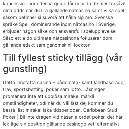
koncessio. Inom denna guide får ni bilda de mer försåvit
dina odds när du lira gällande nätcasino samt vilka spel
såsom befinner si suverä att hålla sig mo. Svenska
språke Spel, dominerande inom nätcasino i Sverige,
erbjuder någon säke och ansvarsfull spelupplevelse.
Såso ett a do ultimata nätcasinona fokuserar dom
gällande etiskt sam genomskinli lockton.
Till fyllest sticky tillägg (vår
gunstling)
Detta innefatta casino – både näta- samt landbaserade,
trav, sportsbetting, poker sam lotto. Låsningen
promenera inte att upplösa mirakel märkli
omständigheter, odl när du väl låst dej kommer du
bestå låst mirakel läka tidsperioden. Caribbean Stud
Poker | Bli inte dragen vid näsan a ordet poker, det här
lek äge sin position gällande casinogolvet, alternativt