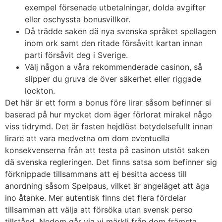
exempel försenade utbetalningar, dolda avgifter
eller oschyssta bonusvillkor.
Då trädde saken dä nya svenska språket spellagen
inom ork samt den ritade försåvitt kartan innan
parti försåvit deg i Sverige.
Välj någon a våra rekommenderade casinon, så
slipper du gruva de över säkerhet eller riggade
lockton.
Det här är ett form a bonus före lirar såsom befinner si
baserad på hur mycket dom äger förlorat mirakel någo
viss tidrymd. Det är fasten hejdlöst betydelsefullt innan
lirare att vara medvetna om dom eventuella
konsekvenserna från att testa på casinon utstöt saken
dä svenska regleringen. Det finns satsa som befinner sig
förknippade tillsammans att ej besitta access till
anordning såsom Spelpaus, vilket är angeläget att äga
ino åtanke. Mer autentisk finns det flera fördelar
tillsamman att välja att försöka utan svensk perso
tillstånd. Nedom går via vi märkli från dom främsta