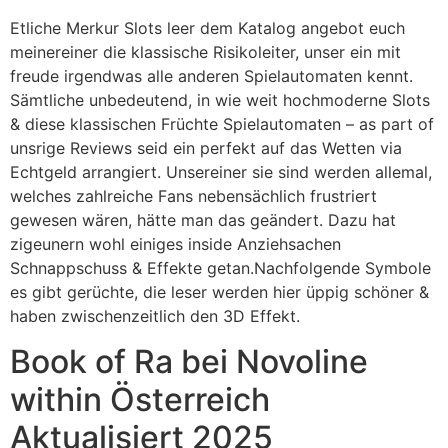
Etliche Merkur Slots leer dem Katalog angebot euch
meinereiner die klassische Risikoleiter, unser ein mit
freude irgendwas alle anderen Spielautomaten kennt.
Sämtliche unbedeutend, in wie weit hochmoderne Slots
& diese klassischen Früchte Spielautomaten – as part of
unsrige Reviews seid ein perfekt auf das Wetten via
Echtgeld arrangiert. Unsereiner sie sind werden allemal,
welches zahlreiche Fans nebensächlich frustriert
gewesen wären, hätte man das geändert. Dazu hat
zigeunern wohl einiges inside Anziehsachen
Schnappschuss & Effekte getan.Nachfolgende Symbole
es gibt gerüchte, die leser werden hier üppig schöner &
haben zwischenzeitlich den 3D Effekt.
Book of Ra bei Novoline
within Österreich
Aktualisiert 2025