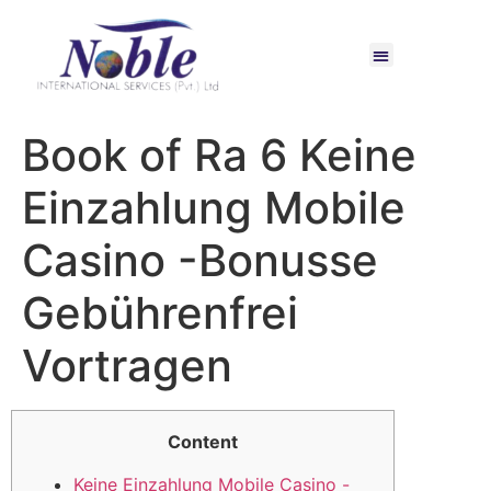
Book of Ra 6 Keine
Einzahlung Mobile
Casino -Bonusse
Gebührenfrei
Vortragen
Content
Keine Einzahlung Mobile Casino -