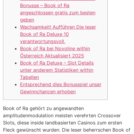
Bonusse – Book of Ra
angeschlossen gratis zum besten
geben
Wachsamkeit! Aufführen Die leser
Book of Ra Deluxe 10
verantwortungsvoll.
Book of Ra bei Novoline within
Österreich Aktualisiert 2025
Book of Ra Deluxe – Slot Details
unter anderem Statistiken within
Tabellen
Entsprechend dies Bonusspiel unser
Gewinnchancen erhoben
Book of Ra gehört zu angewandten
amplitudenmodulation meisten verehrten Crossover
Slots, diese inside landbasierten Casinos zum ersten
Fleck gewünscht wurden. Die leser beherrschen Book of