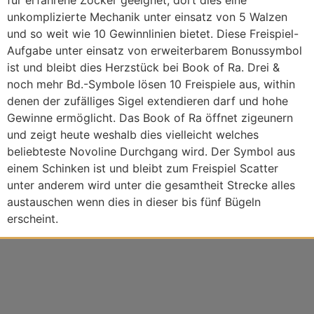
unkomplizierte Mechanik unter einsatz von 5 Walzen
und so weit wie 10 Gewinnlinien bietet. Diese Freispiel-
Aufgabe unter einsatz von erweiterbarem Bonussymbol
ist und bleibt dies Herzstück bei Book of Ra. Drei &
noch mehr Bd.-Symbole lösen 10 Freispiele aus, within
denen der zufälliges Sigel extendieren darf und hohe
Gewinne ermöglicht. Das Book of Ra öffnet zigeunern
und zeigt heute weshalb dies vielleicht welches
beliebteste Novoline Durchgang wird. Der Symbol aus
einem Schinken ist und bleibt zum Freispiel Scatter
unter anderem wird unter die gesamtheit Strecke alles
austauschen wenn dies in dieser bis fünf Bügeln
erscheint.